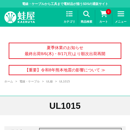
>
電線・ケーブルから工具まで電材品が揃うSDSの通販サイト
0
カテゴリ
商品検索
カート
メニュー
夏季休業のお知らせ
最終出荷8/6(木)・8/17(月)より順次出荷再開
【重要】令和8年熊本地震の影響について ≫
ホーム
>
電線・ケーブル
>
UL線
>
UL1015
UL1015