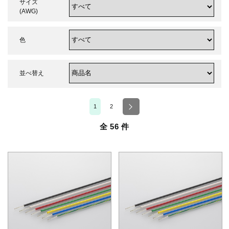
サイズ
(AWG)
色
並べ替え
1
2
全 56 件