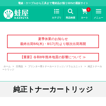
>
電線・ケーブルから工具まで電材品が揃うSDSの通販サイト
0
カテゴリ
商品検索
カート
メニュー
夏季休業のお知らせ
最終出荷8/6(木)・8/17(月)より順次出荷再開
【重要】令和8年熊本地震の影響について ≫
ホーム
>
日用品
>
プリンター用トナーカートリッジ／ドラムユニット
>
純正トナーカ
ートリッジ
純正トナーカートリッジ