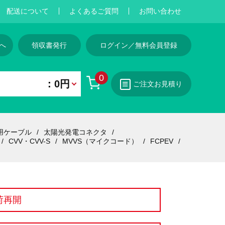
配送について
よくあるご質問
お問い合わせ
へ
領収書発行
ログイン／無料会員登録
0
：0円
ご注文お見積り
用ケーブル
太陽光発電コネクタ
CVV・CVV-S
MVVS（マイクコード）
FCPEV
荷再開