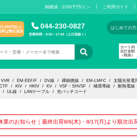
銅建値：
2
3
3
0
千円/トン
ご利用ガイド
044-230-0827
20,000円以上
はじめての方
送料は弊社負担
営業時間：9:00～17:00（土日祝除く）
カート内
合計金額
（税抜）
VVR
EM-EEF/F
DV線
裸銅撚線
EM-LMFC
太陽光発電
CTF
KIV
HKIV
KV
VSF・SHVSF
補償導線
耐熱電線
UL線
LANケーブル
光パッチコード
休業のお知らせ｜最終出荷8/6(木)・8/17(月)より順次出