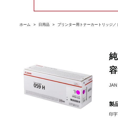
ホーム
>
日用品
>
プリンター用トナーカートリッジ／
純
容
JAN
製
印字