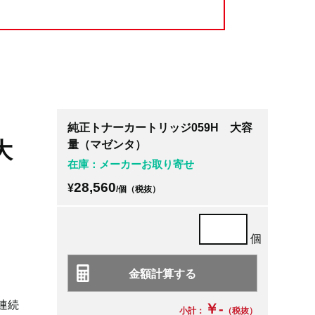
純正トナーカートリッジ059H 大容
大
量（マゼンタ）
在庫：メーカーお取り寄せ
28,560
¥
/個（税抜）
個
面連続
￥-
小計：
（税抜）