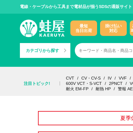
電線・ケーブルから工具まで電材品が揃うSDSの通販サイト
最短
掛け払い
当日出荷
対応
カテゴリから探す
CVT
CV・CV-S
IV
VVF
注目トピック!
600V VCT・S-VCT
2PNCT
V
耐火 EM-FP
耐熱 HP
警報 AE
夏季