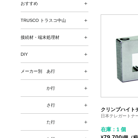
おすすめ
TRUSCO トラスコ中山
接続材・端末処理材
DIY
メーカー別 あ行
か行
さ行
クリンプハイトチ
日本テレガートナ
た行
在庫：1 個
79,700
¥
/個（