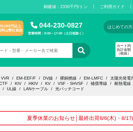
銅建値：
2
3
3
0
千円/トン
ご利用ガイド
044-230-0827
20,000円以上
はじめての方
送料は弊社負担
営業時間：9:00～17:00（土日祝除く）
カート内
合計金額
（税抜）
VVR
EM-EEF/F
DV線
裸銅撚線
EM-LMFC
太陽光発電
CTF
KIV
HKIV
KV
VSF・SHVSF
補償導線
耐熱電線
UL線
LANケーブル
光パッチコード
夏季休業のお知らせ│最終出荷8/6(木)・8/1