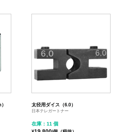
n）
太径用ダイス（6.0）
日本テレガートナー
在庫：11 個
19,800
¥
/個（税抜）