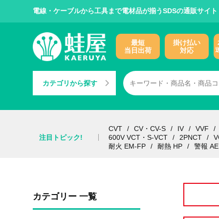
電線・ケーブルから工具まで電材品が揃うSDSの通販サイト
最短
掛け払い
当日出荷
対応
カテゴリから探す
CVT
CV・CV-S
IV
VVF
注目トピック!
600V VCT・S-VCT
2PNCT
V
耐火 EM-FP
耐熱 HP
警報 AE
カテゴリー 一覧