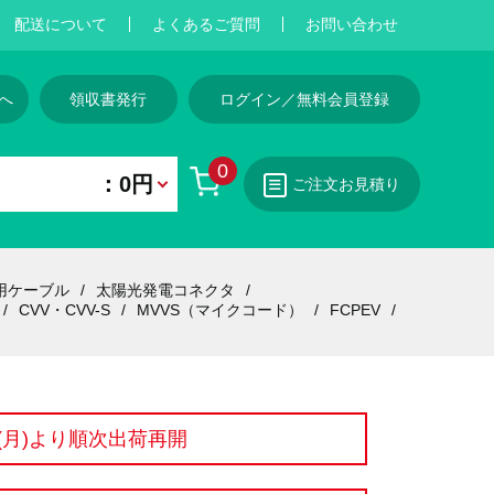
配送について
よくあるご質問
お問い合わせ
へ
領収書発行
ログイン／無料会員登録
0
：0円
ご注文お見積り
用ケーブル
太陽光発電コネクタ
CVV・CVV-S
MVVS（マイクコード）
FCPEV
7(月)より順次出荷再開