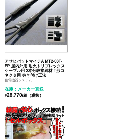
アサヒパットマイテA MT2-03T-
FP 屋内外用 耐火トリプレックス
ケーブル用 2本分岐接続材 T形コ
ネクタ用 巻き付け工法
住電機器システム
在庫：メーカー直送
28,770
¥
/組（税抜）