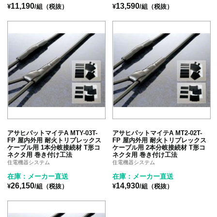
11,190
13,590
¥
/組（税抜）
¥
/組（税抜）
アサヒパットマイテA MTY-03T-
アサヒパットマイテA MT2-02T-
FP 屋内外用 耐火トリプレックス
FP 屋内外用 耐火トリプレックス
ケーブル用 1本分岐接続材 T形コ
ケーブル用 2本分岐接続材 T形コ
ネクタ用 巻き付け工法
ネクタ用 巻き付け工法
住電機器システム
住電機器システム
在庫：メーカー直送
在庫：メーカー直送
26,150
14,930
¥
/組（税抜）
¥
/組（税抜）