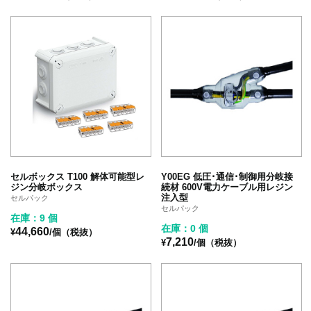
セルボックス T100 解体可能型レ
Y00EG 低圧･通信･制御用分岐接
ジン分岐ボックス
続材 600V電力ケーブル用レジン
注入型
セルパック
セルパック
在庫：9 個
在庫：0 個
44,660
¥
/個（税抜）
7,210
¥
/個（税抜）