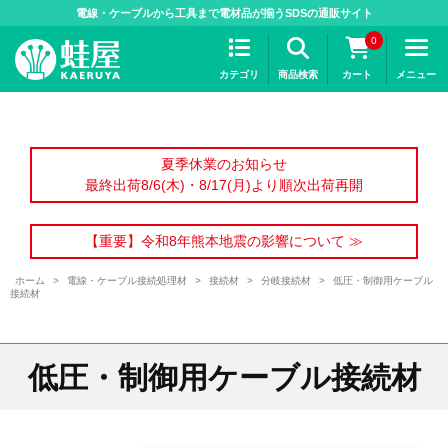
>
電線・ケーブルから工具まで電材品が揃うSDSの通販サイト
0
カテゴリ
商品検索
カート
メニュー
夏季休業のお知らせ
最終出荷8/6(木)・8/17(月)より順次出荷再開
【重要】令和8年熊本地震の影響について ≫
ホーム
>
電線・ケーブル接続処理材
>
接続材
>
分岐接続材
>
低圧・制御用ケーブル
接続材
低圧・制御用ケーブル接続材