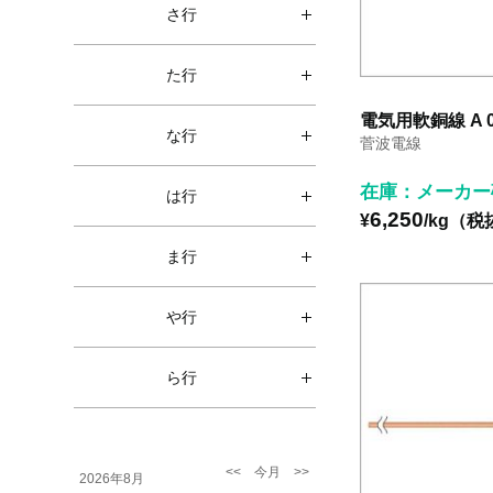
さ行
た行
電気用軟銅線 A 0
な行
菅波電線
在庫：メーカー
は行
6,250
¥
/kg（税
ま行
や行
ら行
2026年8月