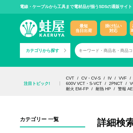
電線・ケーブルから工具まで電材品が揃うSDSの通販サイト
最短
掛け払い
当日出荷
対応
カテゴリから探す
CVT
CV・CV-S
IV
VVF
注目トピック!
600V VCT・S-VCT
2PNCT
V
耐火 EM-FP
耐熱 HP
警報 AE
カテゴリー 一覧
詳細検