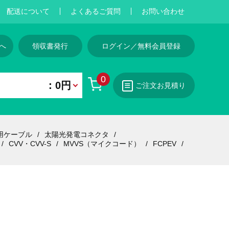
配送について
よくあるご質問
お問い合わせ
へ
領収書発行
ログイン／無料会員登録
0
：0円
ご注文お見積り
用ケーブル
太陽光発電コネクタ
CVV・CVV-S
MVVS（マイクコード）
FCPEV