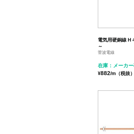
電気用硬銅線 H 
～
菅波電線
在庫：メーカー
882
¥
/m（税抜