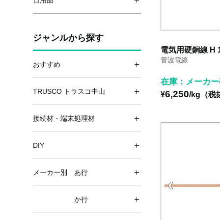
日用品
ジャンルから探す
電気用硬銅線 H 1
菅波電線
おすすめ
在庫：メーカー
TRUSCO トラスコ中山
6,250
¥
/kg（税
接続材・端末処理材
DIY
メーカー別 あ行
か行