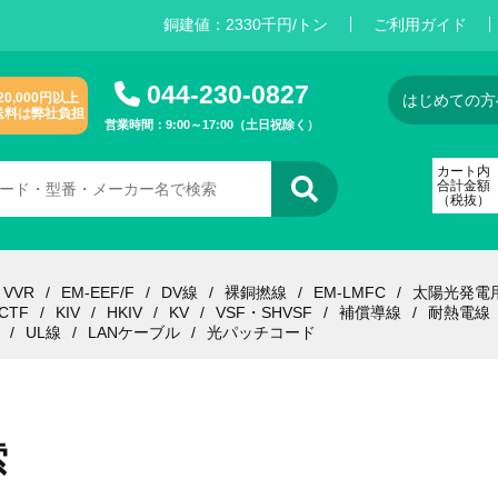
銅建値：
2
3
3
0
千円/トン
ご利用ガイド
044-230-0827
20,000円以上
はじめての方
送料は弊社負担
営業時間：9:00～17:00（土日祝除く）
カート内
合計金額
（税抜）
VVR
EM-EEF/F
DV線
裸銅撚線
EM-LMFC
太陽光発電
CTF
KIV
HKIV
KV
VSF・SHVSF
補償導線
耐熱電線
UL線
LANケーブル
光パッチコード
索