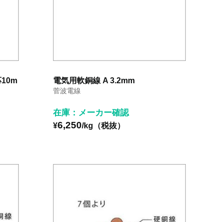
10m
電気用軟銅線 A 3.2mm
菅波電線
在庫：メーカー確認
6,250
¥
/kg（税抜）