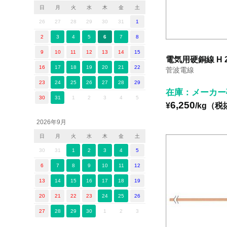
日
月
火
水
木
金
土
26
27
28
29
30
31
1
2
3
4
5
6
7
8
9
10
11
12
13
14
15
電気用硬銅線 H 2
16
17
18
19
20
21
22
菅波電線
23
24
25
26
27
28
29
在庫：メーカー
30
31
1
2
3
4
5
6,250
¥
/kg（税
2026年9月
日
月
火
水
木
金
土
30
31
1
2
3
4
5
6
7
8
9
10
11
12
13
14
15
16
17
18
19
20
21
22
23
24
25
26
27
28
29
30
1
2
3