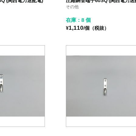
Q (関西電力送配電)
圧縮銅管端子60SQ (関西電力送
その他
在庫：8 個
1,110
）
¥
/個（税抜）