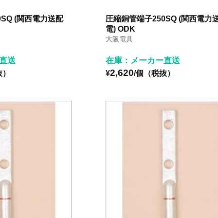
SQ (関西電力送配
圧縮銅管端子250SQ (関西電力
電) ODK
大阪電具
直送
在庫：メーカー直送
2,620
抜）
¥
/個（税抜）