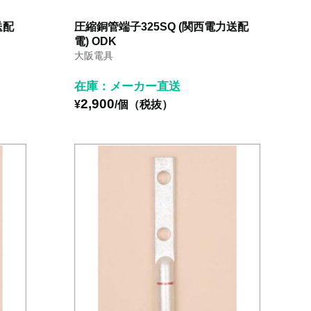
送配
圧縮銅管端子325SQ (関西電力送配
電) ODK
大阪電具
在庫：メーカー直送
2,900
¥
/個（税抜）