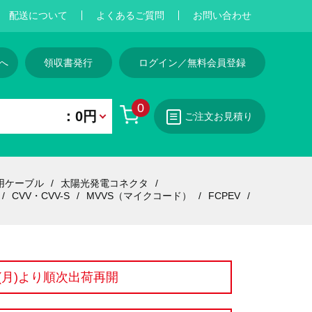
配送について
よくあるご質問
お問い合わせ
へ
領収書発行
ログイン／無料会員登録
0
：0円
ご注文お見積り
用ケーブル
太陽光発電コネクタ
CVV・CVV-S
MVVS（マイクコード）
FCPEV
7(月)より順次出荷再開