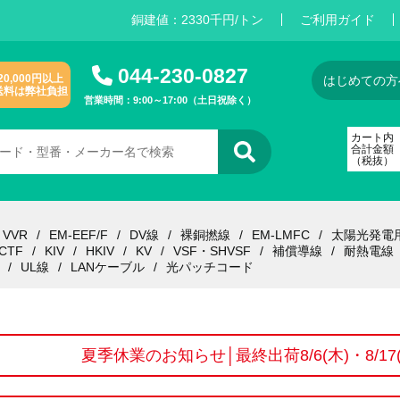
銅建値：
2
3
3
0
千円/トン
ご利用ガイド
044-230-0827
20,000円以上
はじめての方
送料は弊社負担
営業時間：9:00～17:00（土日祝除く）
カート内
合計金額
（税抜）
VVR
EM-EEF/F
DV線
裸銅撚線
EM-LMFC
太陽光発電
CTF
KIV
HKIV
KV
VSF・SHVSF
補償導線
耐熱電線
UL線
LANケーブル
光パッチコード
夏季休業のお知らせ│最終出荷8/6(木)・8/1