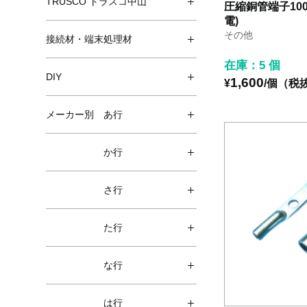
TRUSCO トラスコ中山
圧縮銅管端子100
電)
その他
接続材・端末処理材
在庫：5 個
DIY
1,600
¥
/個（税
メーカー別 あ行
か行
さ行
た行
な行
は行