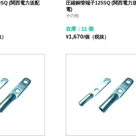
SQ (関西電力送配
圧縮銅管端子125SQ (関西電力
電)
その他
在庫：11 個
1,670
抜）
¥
/個（税抜）