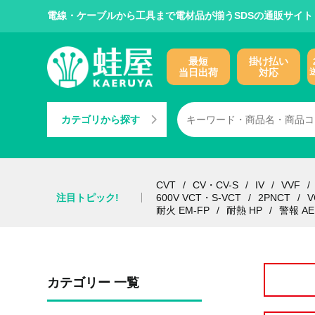
電線・ケーブルから工具まで電材品が揃うSDSの通販サイト
最短
掛け払い
当日出荷
対応
カテゴリから探す
CVT
CV・CV-S
IV
VVF
注目トピック!
600V VCT・S-VCT
2PNCT
V
耐火 EM-FP
耐熱 HP
警報 AE
カテゴリー 一覧