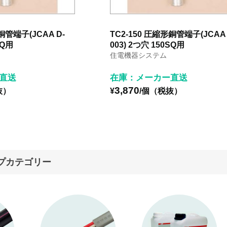
銅管端子(JCAA D-
TC2-150 圧縮形銅管端子(JCAA 
SQ用
003) 2つ穴 150SQ用
住電機器システム
直送
在庫：メーカー直送
3,870
抜）
¥
/個（税抜）
プカテゴリー