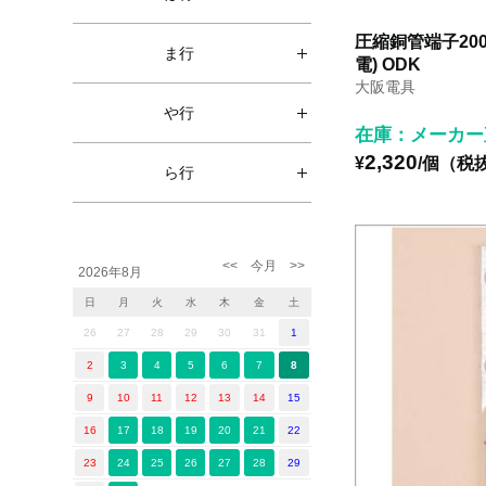
圧縮銅管端子200
ま行
電) ODK
大阪電具
や行
在庫：メーカー
2,320
¥
/個（税
ら行
2026年8月
日
月
火
水
木
金
土
26
27
28
29
30
31
1
2
3
4
5
6
7
8
9
10
11
12
13
14
15
16
17
18
19
20
21
22
23
24
25
26
27
28
29