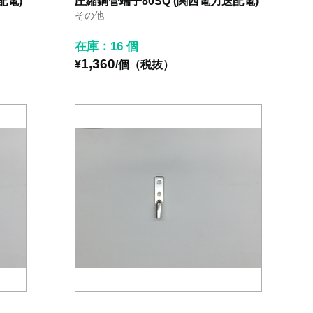
配電)
圧縮銅管端子80SQ (関西電力送配電)
その他
在庫：16 個
1,360
¥
/個（税抜）