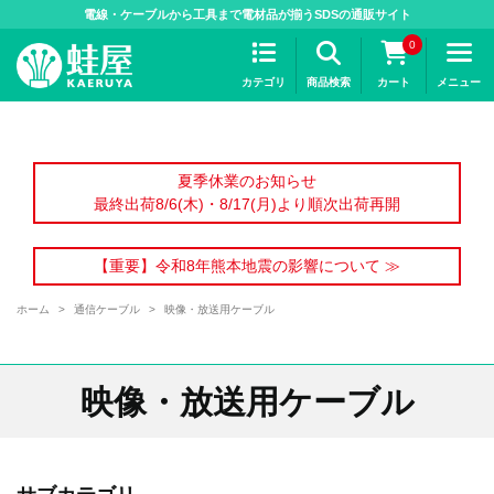
>
電線・ケーブルから工具まで電材品が揃うSDSの通販サイト
0
カテゴリ
商品検索
カート
メニュー
夏季休業のお知らせ
最終出荷8/6(木)・8/17(月)より順次出荷再開
【重要】令和8年熊本地震の影響について ≫
ホーム
>
通信ケーブル
>
映像・放送用ケーブル
映像・放送用ケーブル