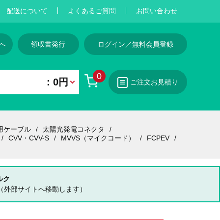
配送について
よくあるご質問
お問い合わせ
へ
領収書発行
ログイン／無料会員登録
0
：0円
ご注文お見積り
用ケーブル
太陽光発電コネクタ
CVV・CVV-S
MVVS（マイクコード）
FCPEV
ルク
（外部サイトへ移動します）