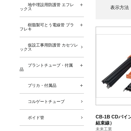
地中埋設用防護管 エフレ
表示方法
ックス
樹脂製可とう電線管 プラ
フレキ
仮設工事用防護管 カセツレ
ックス
プラントチューブ・付属
品
プリカ・付属品
コルゲートチューブ
CB-1B CDバ
ボイド管
結束線）
未来工業