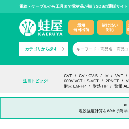
電線・ケーブルから工具まで電材品が揃うSDSの通販サイト
最短
掛け払い
当日出荷
対応
カテゴリから探す
CVT
CV・CV-S
IV
VVF
注目トピック!
600V VCT・S-VCT
2PNCT
V
耐火 EM-FP
耐熱 HP
警報 AE
≫
埋設強度計算をWebで簡