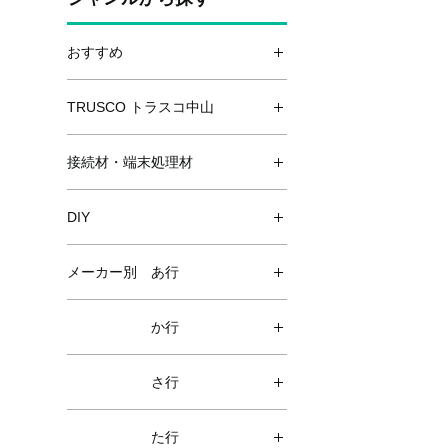
おすすめ
TRUSCO トラスコ中山
接続材・端末処理材
DIY
メーカー別 あ行
か行
さ行
た行