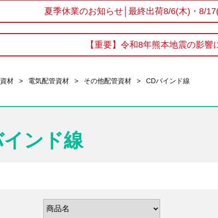
夏季休業のお知らせ│最終出荷8/6(木)・8/1
【重要】令和8年熊本地震の影響に
用資材
>
電気配管資材
>
その他配管資材
>
CDバインド線
バインド線