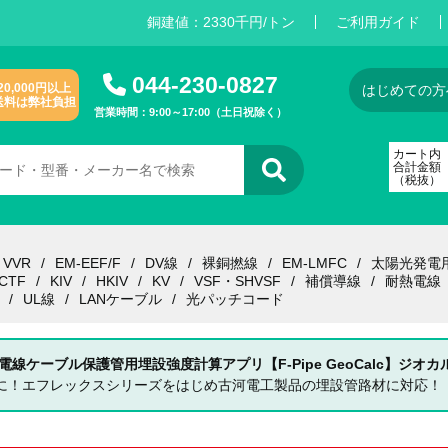
銅建値：
2
3
3
0
千円/トン
ご利用ガイド
044-230-0827
20,000円以上
はじめての方
送料は弊社負担
営業時間：9:00～17:00（土日祝除く）
カート内
合計金額
（税抜）
VVR
EM-EEF/F
DV線
裸銅撚線
EM-LMFC
太陽光発電
CTF
KIV
HKIV
KV
VSF・SHVSF
補償導線
耐熱電線
UL線
LANケーブル
光パッチコード
 電線ケーブル保護管用埋設強度計算アプリ【F-Pipe GeoCalc】ジオカ
単に！エフレックスシリーズをはじめ古河電工製品の埋設管路材に対応！