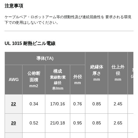
注意事項
ケーブルベア・ロボットアーム等の摺動性及び連続屈曲性を 要求される環境
下での使用はしないでください。
UL 1015 耐熱ビニル電線
導体(TA)
絶縁体
仕上外
導
構成
公称断
厚さ
径
外径
(20
素線数/素
AWG
面積
mm
mm
線径
mm
mm2
本/mm
22
0.34
17/0.16
0.76
0.85
2.45
20
0.52
21/0.18
0.95
0.85
2.65