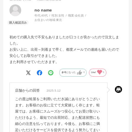
no name
年代:
40代
性別:
女性
職業:
会社員
お住まいの地域:
東北
初めての購入先で不安もありましたが口コミが良かったので注文しま
した。
お安い上に、出荷～到着まで早く、都度メールでの連絡も届いたので
安心してお取引ができました。
また利用させていただきます。
参考になった
0
Like!
0
店舗からの回答
2025.5.12
この度は蛙屋をご利用いただき誠にありがとうござい
ます。お客様のお役に立てて大変嬉しく存じます。蛙
屋では、お客様にスムーズかつ安心してお受け取りい
ただけるよう、最短での出荷対応、また配送状態にも
細心の注意を払っております。今後も、お客様にご満
足いただけるサービスを提供できるよう努力してまい