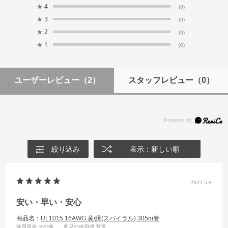
★
4
(0)
★
3
(0)
★
2
(0)
★
1
(0)
ユーザーレビュー
（2）
スタッフレビュー
（0）
絞り込み
表示：新しい順
2025.5.8
安い・早い・安心
商品名：
UL1015 16AWG 黄/緑(スパイラル) 305m巻
使用用途
:その他
商品の使用感
:普通