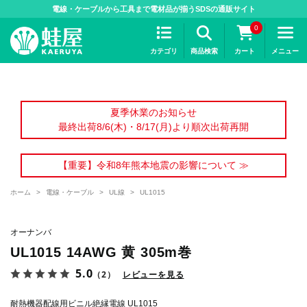
>
電線・ケーブルから工具まで電材品が揃うSDSの通販サイト
0
カテゴリ
商品検索
カート
メニュー
夏季休業のお知らせ
最終出荷8/6(木)・8/17(月)より順次出荷再開
【重要】令和8年熊本地震の影響について ≫
ホーム
>
電線・ケーブル
>
UL線
>
UL1015
オーナンバ
UL1015 14AWG 黄 305m巻
5.0
（2）
レビューを見る
耐熱機器配線用ビニル絶縁電線 UL1015