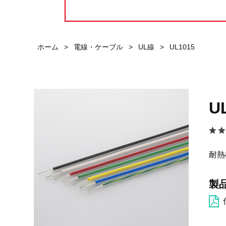
ホーム
>
電線・ケーブル
>
UL線
>
UL1015
U
耐熱
製