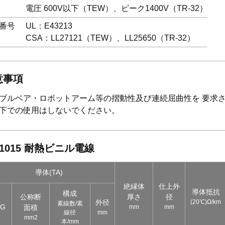
電圧 600V以下（TEW）、ピーク1400V（TR-32）
番号
UL：E43213
CSA：LL27121（TEW）、LL25650（TR-32）
意事項
ブルベア・ロボットアーム等の摺動性及び連続屈曲性を 要求
下での使用はしないでください。
 1015 耐熱ビニル電線
導体(TA)
絶縁体
仕上外
導体抵抗
構成
公称断
厚さ
径
外径
(20℃)Ω/km
素線数/素
WG
面積
mm
mm
線径
mm
mm2
本/mm