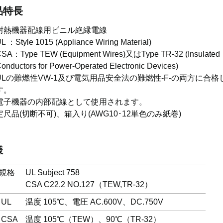
品特長
耐熱機器配線用ビニル絶縁電線
L ：Style 1015 (Appliance Wiring Material)
SA：Type TEW (Equipment Wires)又はType TR-32 (Insulated
onductors for Power-Operated Electronic Devices)
ULの難燃性VW-1及び電気用品安全法の難燃性-F-の両方に合格
す。
電子機器の内部配線として使用されます。
定尺品(切断不可)、箱入り(AWG10･12単色のみ紙巻)
様
規格
UL Subject 758
CSA C22.2 NO.127（TEW,TR-32）
 UL
温度 105℃、電圧 AC.600V、DC.750V
 CSA
温度 105℃（TEW）、90℃（TR-32）