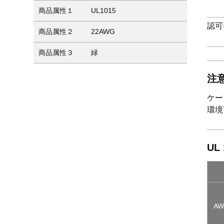
商品属性１
UL1015
認可
商品属性２
22AWG
商品属性３
緑
注
ケー
環境
UL
A