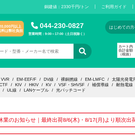
銅建値：
2
3
3
0
千円/トン
ご利用ガイド
044-230-0827
20,000円以上
はじめての方
送料は弊社負担
営業時間：9:00～17:00（土日祝除く）
カート内
合計金額
（税抜）
VVR
EM-EEF/F
DV線
裸銅撚線
EM-LMFC
太陽光発電
CTF
KIV
HKIV
KV
VSF・SHVSF
補償導線
耐熱電線
UL線
LANケーブル
光パッチコード
休業のお知らせ｜最終出荷8/6(木)・8/17(月)より順次出