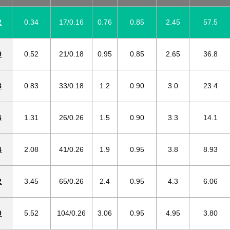
2
0.34
17/0.16
0.76
0.85
2.45
57.5
0
0.52
21/0.18
0.95
0.85
2.65
36.8
8
0.83
33/0.18
1.2
0.90
3.0
23.4
6
1.31
26/0.26
1.5
0.90
3.3
14.1
4
2.08
41/0.26
1.9
0.95
3.8
8.93
2
3.45
65/0.26
2.4
0.95
4.3
6.06
0
5.52
104/0.26
3.06
0.95
4.95
3.80