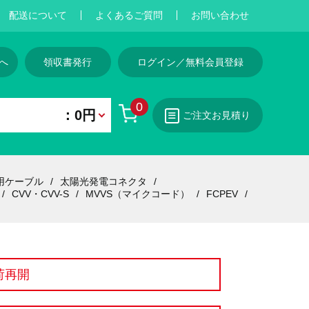
配送について
よくあるご質問
お問い合わせ
へ
領収書発行
ログイン／無料会員登録
0
：0円
ご注文お見積り
用ケーブル
太陽光発電コネクタ
CVV・CVV-S
MVVS（マイクコード）
FCPEV
荷再開