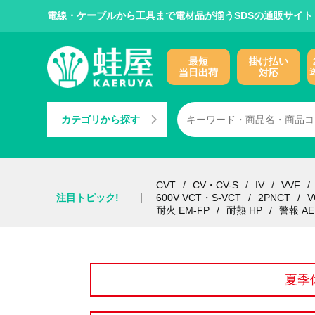
電線・ケーブルから工具まで電材品が揃うSDSの通販サイト
最短
掛け払い
当日出荷
対応
カテゴリから探す
CVT
CV・CV-S
IV
VVF
注目トピック!
600V VCT・S-VCT
2PNCT
V
耐火 EM-FP
耐熱 HP
警報 AE
夏季