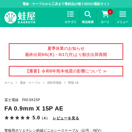
>
電線・ケーブルから工具まで電材品が揃うSDSの通販サイト
0
カテゴリ
商品検索
カート
メニュー
夏季休業のお知らせ
最終出荷8/6(木)・8/17(月)より順次出荷再開
【重要】令和8年熊本地震の影響について ≫
ホーム
>
電線・ケーブル
>
消防用電線
>
警報 AE
冨士電線 FA0.9X15P
FA 0.9mm X 15P AE
5.0
（4）
レビューを見る
警報用ポリエチレン絶縁ビニルシースケーブル（記号：AEV）