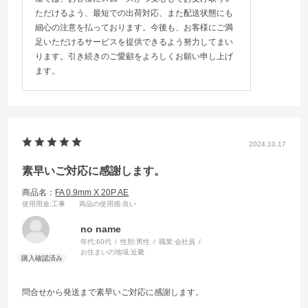
ただけるよう、最短での出荷対応、また配送状態にも
細心の注意を払っております。今後も、お客様にご満
足いただけるサービスを提供できるよう努力してまい
ります。引き続きのご愛顧をよろしくお願い申し上げ
ます。
2024.10.17
素早いご対応に感謝します。
商品名：
FA 0.9mm X 20P AE
使用用途
:工事
商品の使用感
:良い
no name
年代:
60代
性別:
男性
職業:
会社員
お住まいの地域:
近畿
問合せから発送まで素早いご対応に感謝します。