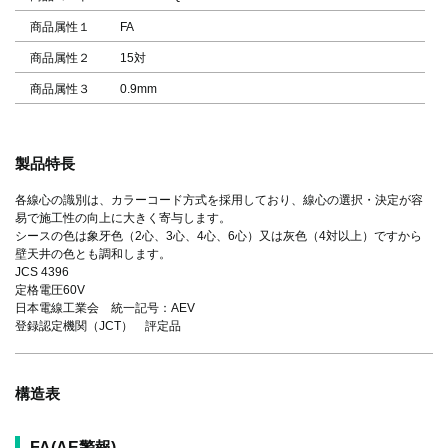
商品属性１
FA
商品属性２
15対
商品属性３
0.9mm
製品特長
各線心の識別は、カラーコード方式を採用しており、線心の選択・決定が容
易で施工性の向上に大きく寄与します。
シースの色は象牙色（2心、3心、4心、6心）又は灰色（4対以上）ですから
壁天井の色とも調和します。
JCS 4396
定格電圧60V
日本電線工業会 統一記号：AEV
登録認定機関（JCT） 評定品
構造表
FA(AE警報)