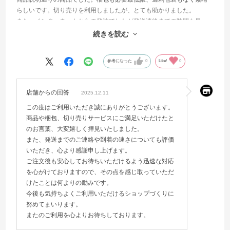
らしいです。切り売りを利用しましたが、とても助かりました。
また、インターネットからの発注でしたが発送連絡までの時間も早
く、到着も早かったです。とても力を入れているのだと感じました。
続きを読む
また利用したいです。
参考になった
0
Like!
0
店舗からの回答
2025.12.11
この度はご利用いただき誠にありがとうございます。
商品や梱包、切り売りサービスにご満足いただけたと
のお言葉、大変嬉しく拝見いたしました。
また、発送までのご連絡や到着の速さについても評価
いただき、心より感謝申し上げます。
ご注文後も安心してお待ちいただけるよう迅速な対応
を心がけておりますので、その点を感じ取っていただ
けたことは何よりの励みです。
今後も気持ちよくご利用いただけるショップづくりに
努めてまいります。
またのご利用を心よりお待ちしております。