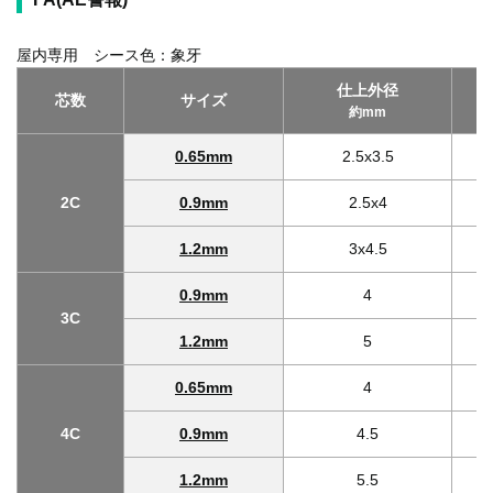
屋内専用 シース色：象牙
仕上外径
芯数
サイズ
約mm
0.65mm
2.5x3.5
2C
0.9mm
2.5x4
1.2mm
3x4.5
0.9mm
4
3C
1.2mm
5
0.65mm
4
4C
0.9mm
4.5
1.2mm
5.5