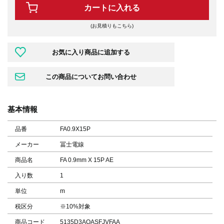
カートに入れる
(お見積りもこちら)
基本情報
品番
FA0.9X15P
メーカー
冨士電線
商品名
FA 0.9mm X 15P AE
入り数
1
単位
m
税区分
※10%対象
商品コード
5135D3AQASFJVFAA