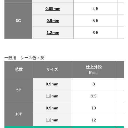
0.65mm
4.5
6C
0.9mm
5.5
1.2mm
6.5
一般用 シース色：灰
仕上外径
芯数
サイズ
約mm
0.9mm
8
5P
1.2mm
9.5
0.9mm
10
10P
1.2mm
12