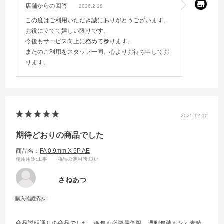
店舗からの回答
2026.2.18
この度はご利用いただき誠にありがとうございます。
お役に立てて嬉しい限りです。
今後もサービス向上に務めて参ります。
またのご利用をスタッフ一同、心よりお待ち申してお
ります。
2025.12.10
期待どおりの商品でした
商品名：
FA 0.9mm X 5P AE
使用用途
:工事
商品の使用感
:良い
さねあつ
商品説明通りの商品でした。梱包も必要最低限、過剰包装もなく素晴