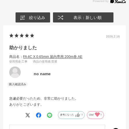
絞り込み
表示：新しい順
2026.2.16
助かりました
商品名：
FA 4C X 0.65mm 屋内専用 200m巻 AE
使用用途
:工事
商品の使用感
:普通
no name
急遽必要だったため、非常に助かりました。
ありがとございます。
参考になった
0
Like!
0