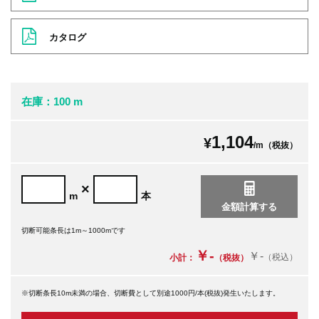
カタログ
在庫：100 m
1,104
¥
/m（税抜）
×
m
本
切断可能条長は1m～1000mです
￥-
￥-
（税込）
小計：
（税抜）
※切断条長10m未満の場合、切断費として別途1000円/本(税抜)発生いたします。