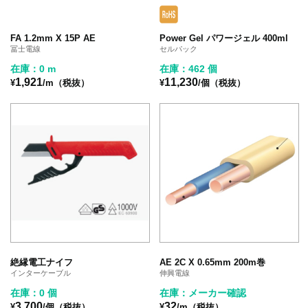
FA 1.2mm X 15P AE
Power Gel パワージェル 400ml
冨士電線
セルパック
在庫：0 m
在庫：462 個
1,921
11,230
¥
/m（税抜）
¥
/個（税抜）
絶縁電工ナイフ
AE 2C X 0.65mm 200m巻
インターケーブル
伸興電線
在庫：0 個
在庫：メーカー確認
3,700
32
¥
/個（税抜）
¥
/m（税抜）