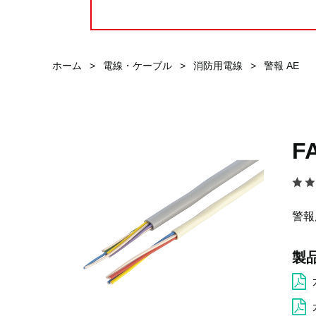
ホーム
>
電線・ケーブル
>
消防用電線
>
警報 AE
F
警報
製