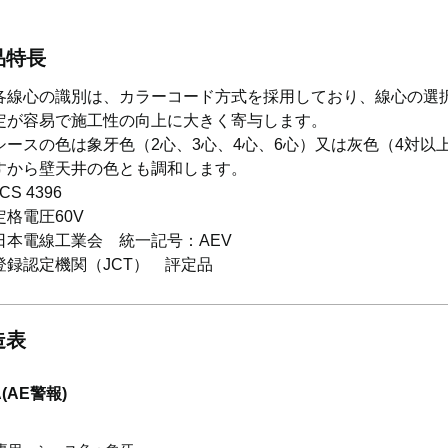
品特長
各線心の識別は、カラーコード方式を採用しており、線心の選
定が容易で施工性の向上に大きく寄与します。
シースの色は象牙色（2心、3心、4心、6心）又は灰色（4対以
すから壁天井の色とも調和します。
JCS 4396
定格電圧60V
日本電線工業会 統一記号：AEV
登録認定機関（JCT） 評定品
造表
A(AE警報)