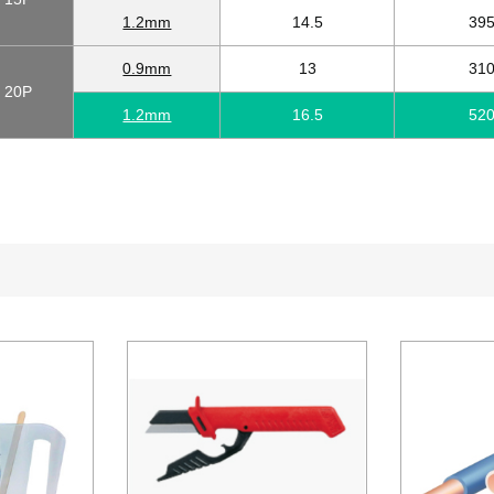
1.2mm
14.5
39
0.9mm
13
31
20P
1.2mm
16.5
52