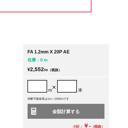
FA 1.2mm X 20P AE
在庫：0 m
2,552
¥
/m（税抜）
×
m
本
切断可能条長は1m～1000mです
￥-
小計：
（税抜）