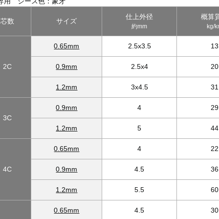
専用 シース色：象牙
仕上外径
概算
芯数
サイズ
約mm
kg/
0.65mm
2.5x3.5
13
2C
0.9mm
2.5x4
20
1.2mm
3x4.5
31
0.9mm
4
29
3C
1.2mm
5
44
0.65mm
4
22
4C
0.9mm
4.5
36
1.2mm
5.5
60
0.65mm
4.5
30