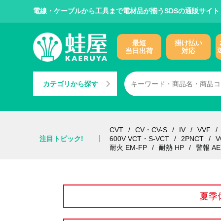
電線・ケーブルから工具まで電材品が揃うSDSの通販サイト
最短
掛け払い
当日出荷
対応
カテゴリから探す
CVT
CV・CV-S
IV
VVF
注目トピック!
600V VCT・S-VCT
2PNCT
V
耐火 EM-FP
耐熱 HP
警報 AE
夏季