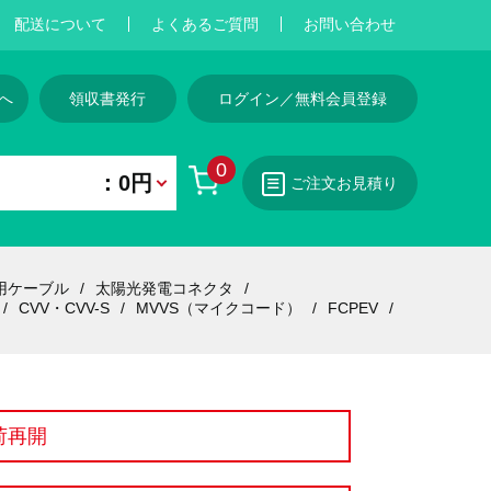
配送について
よくあるご質問
お問い合わせ
へ
領収書発行
ログイン／無料会員登録
0
：0円
ご注文お見積り
用ケーブル
太陽光発電コネクタ
CVV・CVV-S
MVVS（マイクコード）
FCPEV
荷再開