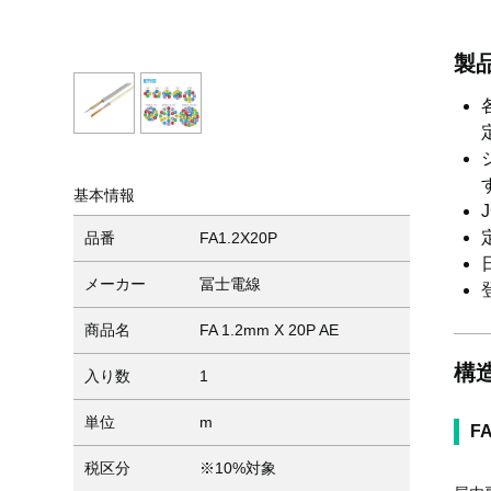
製
基本情報
品番
FA1.2X20P
メーカー
冨士電線
商品名
FA 1.2mm X 20P AE
構
入り数
1
単位
m
F
税区分
※10%対象