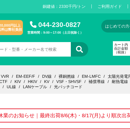
銅建値：
2
3
3
0
千円/トン
ご利用ガイド
044-230-0827
20,000円以上
はじめての方
送料は弊社負担
営業時間：9:00～17:00（土日祝除く）
カート内
合計金額
（税抜）
VVR
EM-EEF/F
DV線
裸銅撚線
EM-LMFC
太陽光発電
CTF
KIV
HKIV
KV
VSF・SHVSF
補償導線
耐熱電線
UL線
LANケーブル
光パッチコード
休業のお知らせ｜最終出荷8/6(木)・8/17(月)より順次出