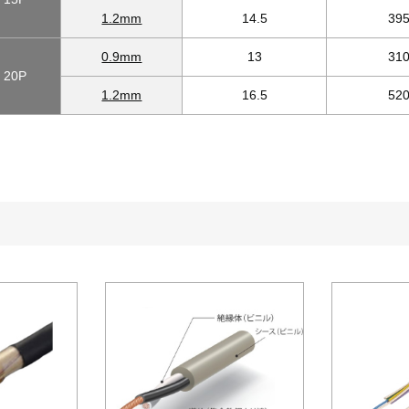
1.2mm
14.5
39
0.9mm
13
31
20P
1.2mm
16.5
52