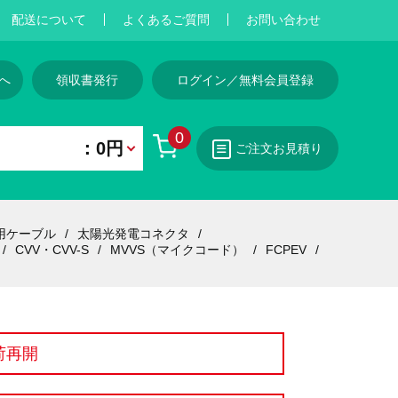
配送について
よくあるご質問
お問い合わせ
へ
領収書発行
ログイン／無料会員登録
0
：0円
ご注文お見積り
用ケーブル
太陽光発電コネクタ
CVV・CVV-S
MVVS（マイクコード）
FCPEV
荷再開