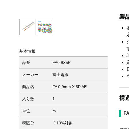
製
基本情報
品番
FA0.9X5P
メーカー
冨士電線
商品名
FA 0.9mm X 5P AE
構
入り数
1
単位
m
F
税区分
※10%対象