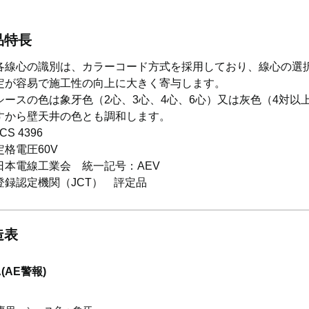
品特長
各線心の識別は、カラーコード方式を採用しており、線心の選
定が容易で施工性の向上に大きく寄与します。
シースの色は象牙色（2心、3心、4心、6心）又は灰色（4対以
すから壁天井の色とも調和します。
JCS 4396
定格電圧60V
日本電線工業会 統一記号：AEV
登録認定機関（JCT） 評定品
造表
A(AE警報)