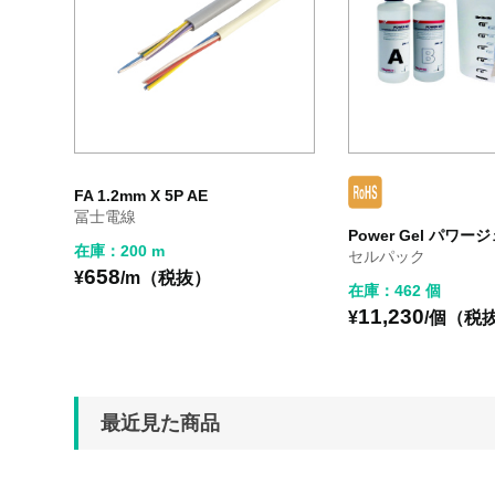
FA 1.2mm X 5P AE
冨士電線
Power Gel パワージ
在庫：200 m
セルパック
658
¥
/m（税抜）
在庫：462 個
11,230
¥
/個（税
最近見た商品