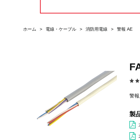
ホーム
>
電線・ケーブル
>
消防用電線
>
警報 AE
F
警報
製