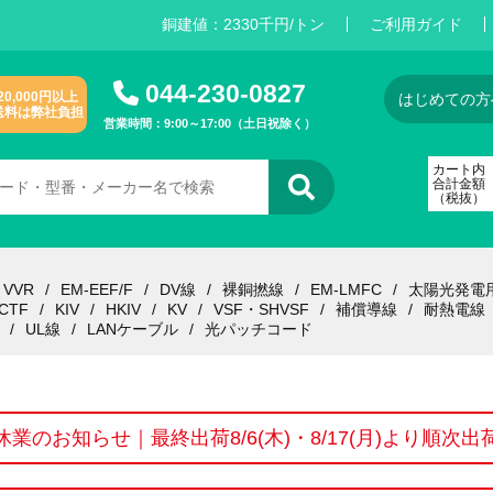
銅建値：
2
3
3
0
千円/トン
ご利用ガイド
044-230-0827
20,000円以上
はじめての方
送料は弊社負担
営業時間：9:00～17:00（土日祝除く）
カート内
合計金額
（税抜）
VVR
EM-EEF/F
DV線
裸銅撚線
EM-LMFC
太陽光発電
CTF
KIV
HKIV
KV
VSF・SHVSF
補償導線
耐熱電線
UL線
LANケーブル
光パッチコード
休業のお知らせ｜最終出荷8/6(木)・8/17(月)より順次出