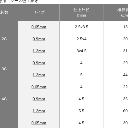
専用 シース色：象牙
仕上外径
概算
芯数
サイズ
約mm
kg/
0.65mm
2.5x3.5
13
2C
0.9mm
2.5x4
20
1.2mm
3x4.5
31
0.9mm
4
29
3C
1.2mm
5
44
0.65mm
4
22
4C
0.9mm
4.5
36
1.2mm
5.5
60
0.65mm
4.5
30