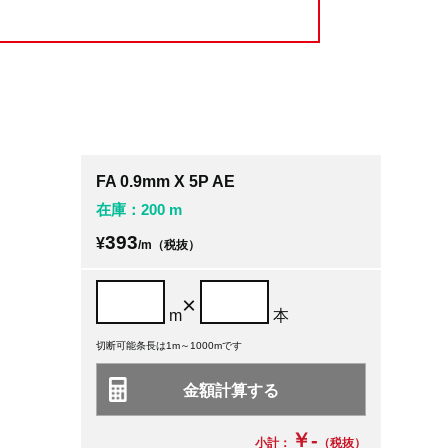
FA 0.9mm X 5P AE
在庫：200 m
393
¥
/m（税抜）
×
m
本
切断可能条長は1m～1000mです
￥-
小計：
（税抜）