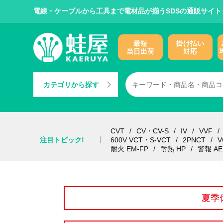
電線・ケーブルから工具まで電材品が揃うSDSの通販サイト
最短
掛け払い
当日出荷
対応
カテゴリから探す
CVT
CV・CV-S
IV
VVF
注目トピック!
600V VCT・S-VCT
2PNCT
V
耐火 EM-FP
耐熱 HP
警報 AE
夏季