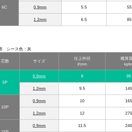
6C
0.9mm
5.5
55
1.2mm
6.5
85
用 シース色：灰
仕上外径
概算
芯数
サイズ
約mm
kg/k
0.9mm
8
95
5P
1.2mm
9.5
14
0.9mm
10
16
10P
1.2mm
12
27
0.9mm
11.5
24
15P