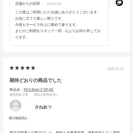
店舗からの回答
2026.2.18
この度はご利用いただき誠にありがとうございます。
お役に立てて嬉しい限りです。
今後もサービス向上に務めて参ります。
またのご利用をスタッフ一同、心よりお待ち申してお
ります。
2025.12.10
期待どおりの商品でした
商品名：
FA 0.9mm X 5P AE
使用用途
:工事
商品の使用感
:良い
さねあつ
商品説明通りの商品でした。梱包も必要最低限、過剰包装もなく素晴