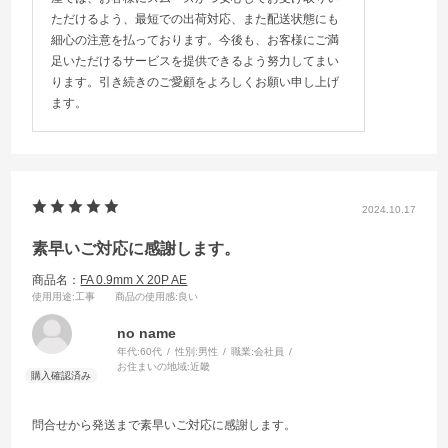
ただけるよう、最短での出荷対応、また配送状態にも
細心の注意を払っております。今後も、お客様にご満
足いただけるサービスを提供できるよう努力してまい
ります。引き続きのご愛顧をよろしくお願い申し上げ
ます。
2024.10.17
素早いご対応に感謝します。
商品名：
FA 0.9mm X 20P AE
使用用途
:工事
商品の使用感
:良い
no name
年代:
60代
性別:
男性
職業:
会社員
お住まいの地域:
近畿
問合せから発送まで素早いご対応に感謝します。