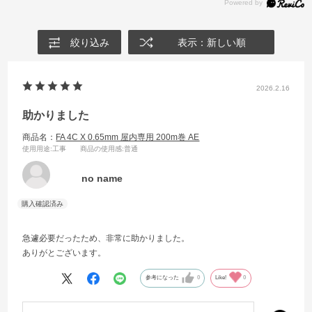
絞り込み
表示：新しい順
2026.2.16
助かりました
商品名：
FA 4C X 0.65mm 屋内専用 200m巻 AE
使用用途
:工事
商品の使用感
:普通
no name
急遽必要だったため、非常に助かりました。
ありがとございます。
参考になった
0
Like!
0