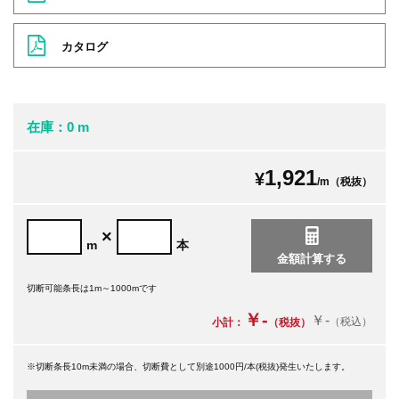
カタログ
在庫：0 m
1,921
¥
/m（税抜）
×
m
本
切断可能条長は1m～1000mです
￥-
￥-
（税込）
小計：
（税抜）
※切断条長10m未満の場合、切断費として別途1000円/本(税抜)発生いたします。