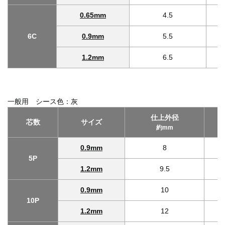
0.65mm
4.5
6C
0.9mm
5.5
1.2mm
6.5
一般用 シース色：灰
仕上外径
芯数
サイズ
約mm
0.9mm
8
5P
1.2mm
9.5
0.9mm
10
10P
1.2mm
12