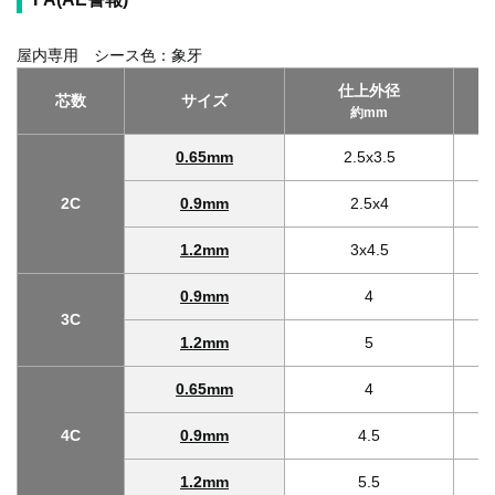
屋内専用 シース色：象牙
仕上外径
芯数
サイズ
約mm
0.65mm
2.5x3.5
2C
0.9mm
2.5x4
1.2mm
3x4.5
0.9mm
4
3C
1.2mm
5
0.65mm
4
4C
0.9mm
4.5
1.2mm
5.5