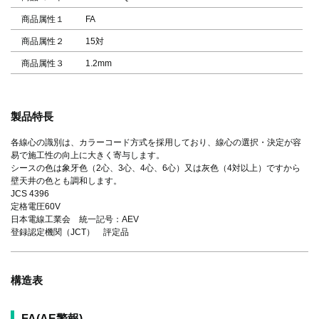
商品属性１
FA
商品属性２
15対
商品属性３
1.2mm
製品特長
各線心の識別は、カラーコード方式を採用しており、線心の選択・決定が容
易で施工性の向上に大きく寄与します。
シースの色は象牙色（2心、3心、4心、6心）又は灰色（4対以上）ですから
壁天井の色とも調和します。
JCS 4396
定格電圧60V
日本電線工業会 統一記号：AEV
登録認定機関（JCT） 評定品
構造表
FA(AE警報)