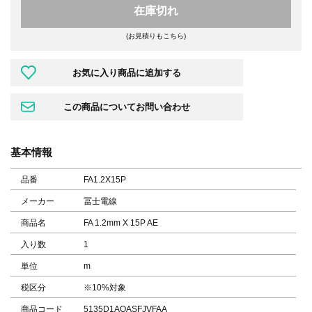
在庫切れ
(お見積りもこちら)
基本情報
品番
FA1.2X15P
メーカー
冨士電線
商品名
FA 1.2mm X 15P AE
入り数
1
単位
m
税区分
※10%対象
商品コード
5135D1AQASFJVFAA