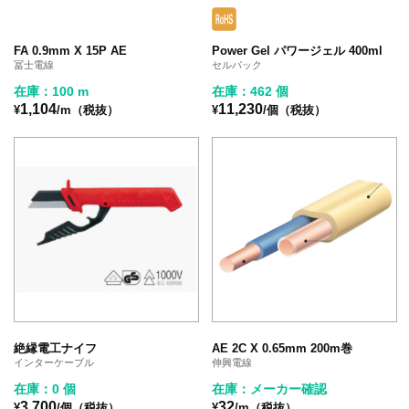
FA 0.9mm X 15P AE
Power Gel パワージェル 400ml
冨士電線
セルパック
在庫：100 m
在庫：462 個
1,104
11,230
¥
/m（税抜）
¥
/個（税抜）
絶縁電工ナイフ
AE 2C X 0.65mm 200m巻
インターケーブル
伸興電線
在庫：0 個
在庫：メーカー確認
3,700
32
¥
/個（税抜）
¥
/m（税抜）