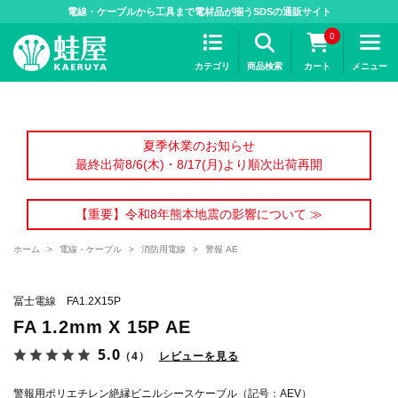
>
電線・ケーブルから工具まで電材品が揃うSDSの通販サイト
0
カテゴリ
商品検索
カート
メニュー
夏季休業のお知らせ
最終出荷8/6(木)・8/17(月)より順次出荷再開
【重要】令和8年熊本地震の影響について ≫
ホーム
>
電線・ケーブル
>
消防用電線
>
警報 AE
冨士電線 FA1.2X15P
FA 1.2mm X 15P AE
5.0
（4）
レビューを見る
警報用ポリエチレン絶縁ビニルシースケーブル（記号：AEV）