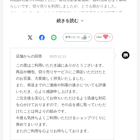
らしいです。切り売りを利用しましたが、とても助かりました。
また、インターネットからの発注でしたが発送連絡までの時間も早
く、到着も早かったです。とても力を入れているのだと感じました。
続きを読む
また利用したいです。
参考になった
0
Like!
0
店舗からの回答
2025.12.11
この度はご利用いただき誠にありがとうございます。
商品や梱包、切り売りサービスにご満足いただけたと
のお言葉、大変嬉しく拝見いたしました。
また、発送までのご連絡や到着の速さについても評価
いただき、心より感謝申し上げます。
ご注文後も安心してお待ちいただけるよう迅速な対応
を心がけておりますので、その点を感じ取っていただ
けたことは何よりの励みです。
今後も気持ちよくご利用いただけるショップづくりに
努めてまいります。
またのご利用を心よりお待ちしております。