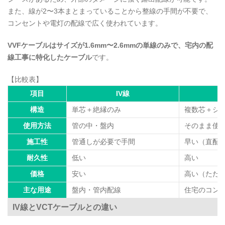
また、線が2〜3本まとまっていることから整線の手間が不要で、
コンセントや電灯の配線で広く使われています。
VVFケーブルはサイズが1.6mm〜2.6mmの単線のみで、宅内の配
線工事に特化したケーブル
です。
【比較表】
項目
IV線
構造
単芯＋絶縁のみ
複数芯＋シ
使用方法
管の中・盤内
そのまま使用
施工性
管通しが必要で手間
早い（直配
耐久性
低い
高い
価格
安い
高い（ただ
主な用途
盤内・管内配線
住宅のコン
IV線とVCTケーブルとの違い