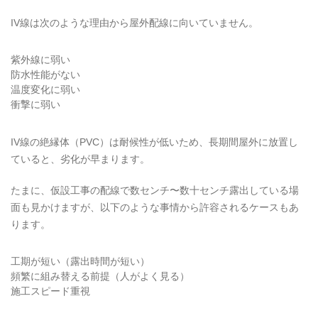
IV線は次のような理由から屋外配線に向いていません。
紫外線に弱い
防水性能がない
温度変化に弱い
衝撃に弱い
IV線の絶縁体（PVC）は耐候性が低いため、長期間屋外に放置し
ていると、劣化が早まります。
たまに、仮設工事の配線で数センチ〜数十センチ露出している場
面も見かけますが、以下のような事情から許容されるケースもあ
ります。
工期が短い（露出時間が短い）
頻繁に組み替える前提（人がよく見る）
施工スピード重視