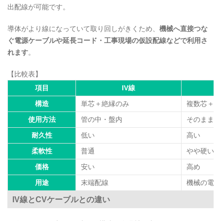
出配線が可能です。
導体がより線になっていて取り回しがきくため、
機械へ直接つな
ぐ電源ケーブルや延長コード・工事現場の仮設配線などで利用さ
れます
。
【比較表】
項目
IV線
構造
単芯＋絶縁のみ
複数芯＋シ
使用方法
管の中・盤内
そのまま使
耐久性
低い
高い
柔軟性
普通
やや硬い（
価格
安い
高め
用途
末端配線
機械の電源
IV線とCVケーブルとの違い