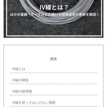
目次
IV線とは
IV線の構造
IV線の使用例
IV線を使ってはいけない場面