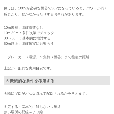
例えば、100Vが必要な機器で90Vになっていると、パワーが弱く
感じたり、動かなかったりするおそれがあります。
10m未満：ほぼ影響なし
10〜30m：条件次第でチェック
30〜50m：基本的に検討する
50m以上：ほぼ確実に影響あり
※ブレーカー（電源）〜負荷（機器）まで往復の距離
上記が一般的な実用目安です。
5.機械的な条件を考慮する
実際にIV線がどんな環境で配線されるかを考えます。
固定する・基本的に触らない→単線
狭い場所の配線→より線