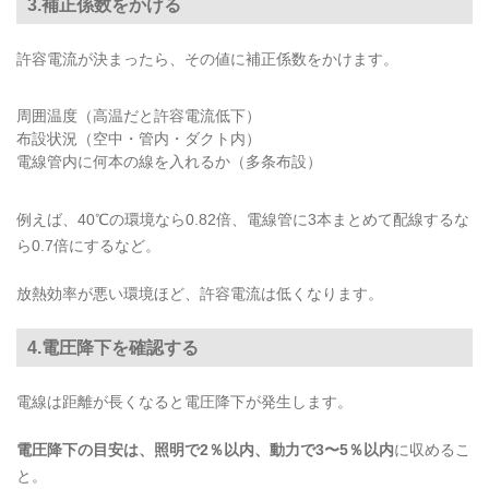
3.補正係数をかける
許容電流が決まったら、その値に補正係数をかけます。
周囲温度（高温だと許容電流低下）
布設状況（空中・管内・ダクト内）
電線管内に何本の線を入れるか（多条布設）
例えば、40℃の環境なら0.82倍、電線管に3本まとめて配線するな
ら0.7倍にするなど。
放熱効率が悪い環境ほど、許容電流は低くなります。
4.電圧降下を確認する
電線は距離が長くなると電圧降下が発生します。
電圧降下の目安は、照明で2％以内、動力で3〜5％以内
に収めるこ
と。