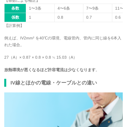
【条数による補正】
条数
1〜3条
4〜6条
7〜9条
11〜2
係数
1
0.8
0.7
0.6
【計算例】
例えば、IV2mm² を40℃の環境、電線管内、管内に同じ線を6本入
れた場合。
27（A）× 0.87 × 0.8 × 0.8 ≒ 15.03（A）
放熱環境が悪くなるほど許容電流は少なくなります
。
IV線とほかの電線・ケーブルとの違い