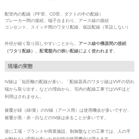
配管内の配線（PF管、CD管、ダクトの中の配線）
ブレーカー間の接続、端子台まわり、アース線の接続
コンセント、スイッチ間のワタリ配線、仮設配線（常設しない）
外径が細く取り回しやすいことから、
アース線や機器間の接続
（ワタリ配線）、配電盤内の狭い配線によく使われます
。
現場の実態
IV線は「短距離の配線が多い」「配線器具のワタリ線はVVFの切れ
端から取り出す」などの理由から、宅内の配線工事ではVVFほど
利用はされません。
被覆が緑（緑/黄）のIV線（アース用）は使用機会が多いですが、
被覆が黒・赤・白などのIV線は余ることが多いです。
逆に工場・プラントや商業施設、制御盤などの工事では、人の手
が触れない場所が多いためIV線の使用機会は増えます。