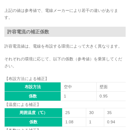
上記の値は参考値で、電線メーカーにより若干の違いがありま
す。
許容電流の補正係数
許容電流値は、電線を布設する環境によって大きく異なります。
それぞれの環境に応じて、以下の係数（参考値）を乗算してくだ
さい。
【布設方法による補正】
布設方法
空中
壁面
係数
1
0.95
【温度による補正】
周囲温度（℃）
25
30
35
係数
1.08
1
0.94