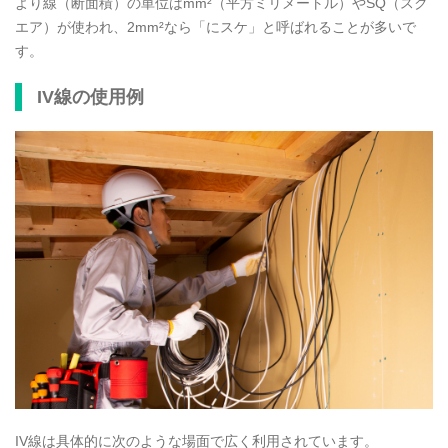
より線（断面積）の単位はmm²（平方ミリメートル）やSQ（スク
エア）が使われ、2mm²なら「にスケ」と呼ばれることが多いで
す。
IV線の使用例
IV線は具体的に次のような場面で広く利用されています。