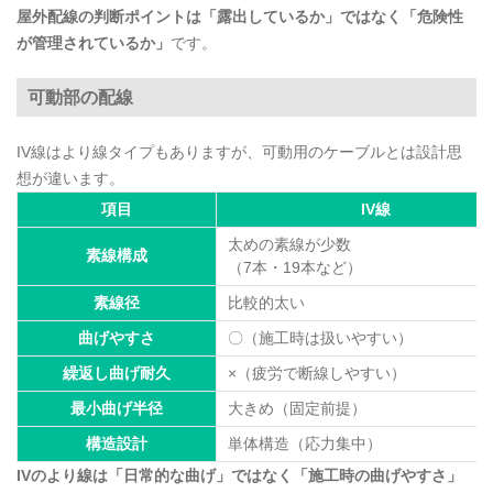
屋外配線の判断ポイントは「露出しているか」ではなく「危険性
が管理されているか」
です。
可動部の配線
IV線はより線タイプもありますが、可動用のケーブルとは設計思
想が違います。
項目
IV線
太めの素線が少数
素線構成
（7本・19本など）
素線径
比較的太い
曲げやすさ
〇（施工時は扱いやすい）
繰返し曲げ耐久
×（疲労で断線しやすい）
最小曲げ半径
大きめ（固定前提）
構造設計
単体構造（応力集中）
IVのより線は「日常的な曲げ」ではなく「施工時の曲げやすさ」