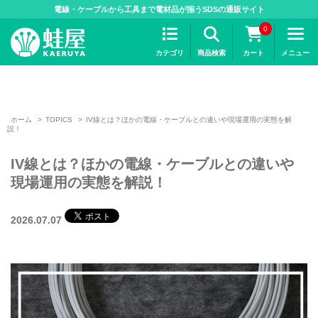
>
電線・ケーブルから工具まで電材品が揃うSDSの通販サイト
0
カテゴリ
商品検索
カート
メニュー
ホーム
>
TOPICS
>
IV線とは？ほかの電線・ケーブルとの違いや現場運用の実態を解
説！
IV線とは？ほかの電線・ケーブルとの違いや
現場運用の実態を解説！
2026.07.07