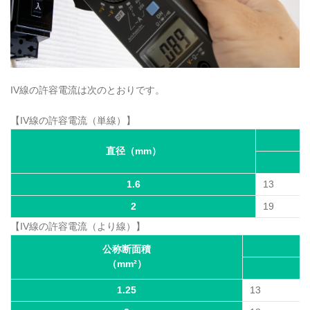
IV線の許容電流は次のとおりです。
【IV線の許容電流（単線）】
直径（mm）
1.6
13
2
19
【IV線の許容電流（より線）】
公称断面積
（mm²）
1.25
13