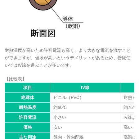
耐熱温度が高いため許容電流も高く、より大きな電流を流すこと
ができますが、値段が高いというデメリットがあるため、普段使
いではIV線を選ぶことが多いです。
【比較表】
項目
IV線
絶縁体
ビニル（PVC）
耐熱ビ
耐熱温度
約60℃
約75℃
許容電流
小さい
IV線よ
価格
安い
高い
主な用途
盤内・管内配線
高温に