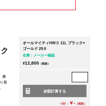
オールマイティHWⅡ 11L ブラック×
ック
ゴールド 29.0
在庫：メーカー確認
12,800
¥
（税抜）
い、虜
り着
。
￥-
小計：
（税抜）