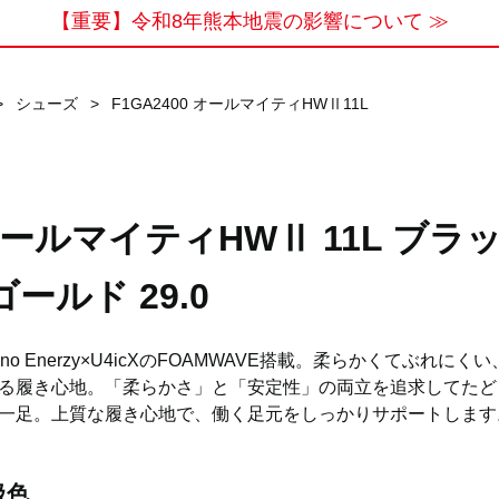
【重要】令和8年熊本地震の影響について ≫
>
シューズ
>
F1GA2400 オールマイティHWⅡ11L
ールマイティHWⅡ 11L ブラ
ゴールド 29.0
zuno Enerzy×U4icXのFOAMWAVE搭載。柔らかくてぶれにく
る履き心地。「柔らかさ」と「安定性」の両立を追求してたど
一足。上質な履き心地で、働く足元をしっかりサポートします
扱色