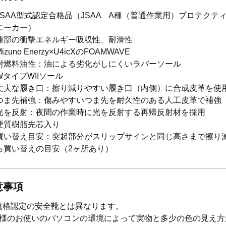
JSAA型式認定合格品（JSAA A種（普通作業用）プロテクテ
ニーカー）
踵部の衝撃エネルギー吸収性、耐滑性
Mizuno Enerzy×U4icXのFOAMWAVE
耐燃料油性：油による劣化がしにくいラバーソール
WタイプWIIソール
丈夫な履き口：擦り減りやすい履き口（内側）に合成皮革を使
つま先補強：傷みやすいつま先を耐久性のある人工皮革で補強
光を反射：夜間の作業時に光を反射する再帰反射材を採用
硬質樹脂先芯入り
買い替え目安：突起部分がスリップサインと同じ高さまで擦り
ら買い替えの目安（2ヶ所あり）
意事項
S規格認定の安全靴とは異なります。
様のお使いのパソコンの環境によって実物と多少の色の見え方