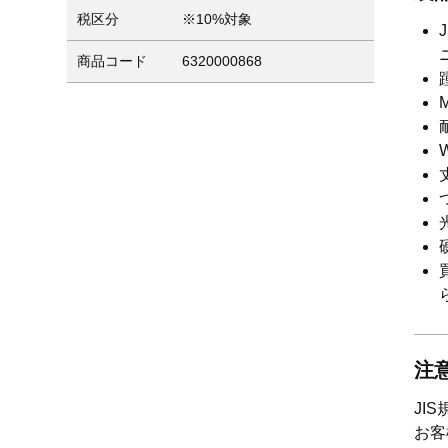
税区分
※10%対象
商品コード
6320000868
注
JI
お客