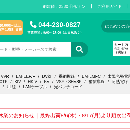
銅建値：
2
3
3
0
千円/トン
ご利用ガイド
044-230-0827
20,000円以上
はじめての方
送料は弊社負担
営業時間：9:00～17:00（土日祝除く）
カート内
合計金額
（税抜）
VVR
EM-EEF/F
DV線
裸銅撚線
EM-LMFC
太陽光発電
CTF
KIV
HKIV
KV
VSF・SHVSF
補償導線
耐熱電線
UL線
LANケーブル
光パッチコード
休業のお知らせ｜最終出荷8/6(木)・8/17(月)より順次出