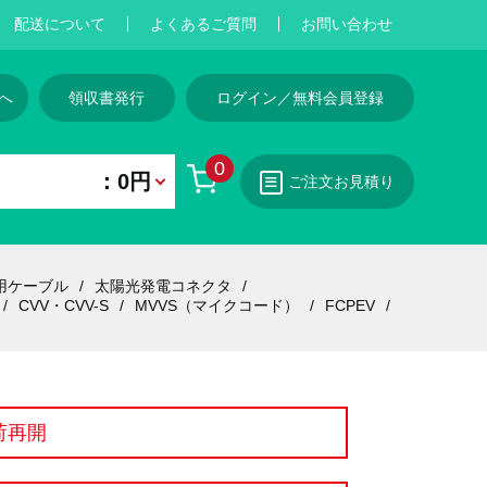
配送について
よくあるご質問
お問い合わせ
へ
領収書発行
ログイン／無料会員登録
0
：0円
ご注文お見積り
用ケーブル
太陽光発電コネクタ
CVV・CVV-S
MVVS（マイクコード）
FCPEV
荷再開