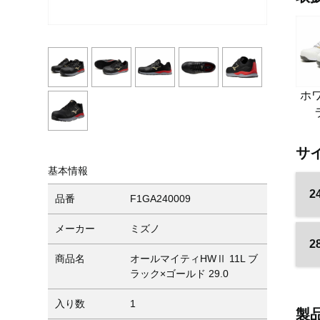
ホ
サ
基本情報
2
品番
F1GA240009
メーカー
ミズノ
2
商品名
オールマイティHWⅡ 11L ブ
ラック×ゴールド 29.0
入り数
1
製