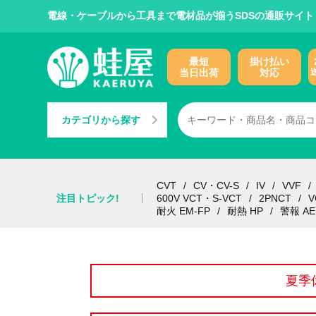
電線・ケーブルから工具まで電材品が揃うSDSの通販サイト
最短
掛け払い
当日出荷
対応
カテゴリから探す
CVT
CV・CV-S
IV
VVF
注目トピック!
600V VCT・S-VCT
2PNCT
V
耐火 EM-FP
耐熱 HP
警報 AE
夏季