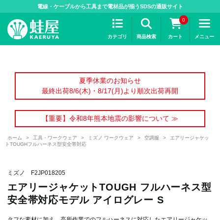
>
電線・ケーブルから工具まで電材品が揃うSDSの通販サイト
0
カテゴリ
商品検索
カート
メニュー
夏季休業のお知らせ
最終出荷8/6(木)・8/17(月)より順次出荷再開
【重要】令和8年熊本地震の影響について ≫
ホーム
>
工具・ワークウェア
>
ミズノ ワークウェア
>
空調服
>
エアリージャケッ
トTOUGHフルハーネス型安全帯対応
ミズノ F2JP018205
エアリージャケットTOUGH フルハーネス型
安全帯対応モデル アイログレー S
タフな素材に加え、高所作業でのフルハーネスに対応したエアリージャケッ