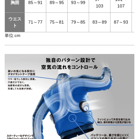
胸囲
85～91
89～95
93～99
103
107
ウエス
71～77
75～81
79～85
83～89
87～93
9
ト
単位:cm