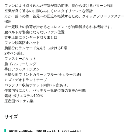
ファンにより取り込んだ空気が首の前後、腕から抜けるパターン設計
空気が良く通るのに膨らみにくいスタイリッシュな設計
万が一落下の際、首元への圧迫を軽減するため、クイックフリーファスナー
採用
※一定以上の負荷が掛かるとエレメントが自動解放される機能です。
腰ベルトが邪魔にならないファン位置
背中上部にランヤード取り出し口
ファン脱落防止ネット
胸部分にランヤード先を引っ掛けるD環
2本ペン差し
ファスナーポケット
脇ゴムシャーリング
手口アジャストボタン
再帰反射プリントカラー／ブルー(全カラー共通)
ミズノデオドラントテープ
バッテリー収納ポケット内側2ヶ所あり。
作業内容により、バッテリー収納位置の変更が可能
素材:ポリエステル100％
原産国:ベトナム製
サイズ