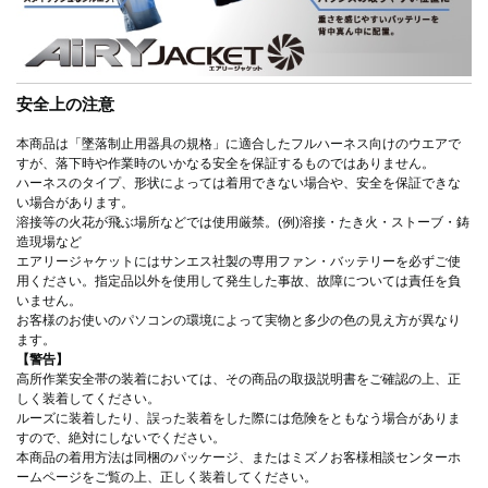
安全上の注意
本商品は「墜落制止用器具の規格」に適合したフルハーネス向けのウエアで
すが、落下時や作業時のいかなる安全を保証するものではありません。
ハーネスのタイプ、形状によっては着用できない場合や、安全を保証できな
い場合があります。
溶接等の火花が飛ぶ場所などでは使用厳禁。(例)溶接・たき火・ストーブ・鋳
造現場など
エアリージャケットにはサンエス社製の専用ファン・バッテリーを必ずご使
用ください。指定品以外を使用して発生した事故、故障については責任を負
いません。
お客様のお使いのパソコンの環境によって実物と多少の色の見え方が異なり
ます。
【警告】
高所作業安全帯の装着においては、その商品の取扱説明書をご確認の上、正
しく装着してください。
ルーズに装着したり、誤った装着をした際には危険をともなう場合がありま
すので、絶対にしないでください。
本商品の着用方法は同梱のパッケージ、またはミズノお客様相談センターホ
ームページをご覧の上、正しく装着してください。