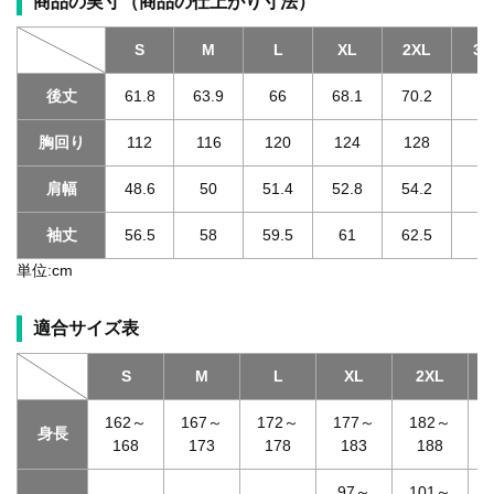
商品の実寸（商品の仕上がり寸法）
S
M
L
XL
2XL
3X
後丈
61.8
63.9
66
68.1
70.2
70
胸回り
112
116
120
124
128
1
肩幅
48.6
50
51.4
52.8
54.2
55
袖丈
56.5
58
59.5
61
62.5
62
単位:cm
適合サイズ表
S
M
L
XL
2XL
3
162～
167～
172～
177～
182～
身長
168
173
178
183
188
97～
101～