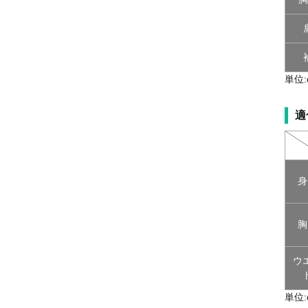
単位:
適
身
胸
ウ
単位: