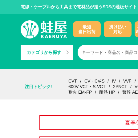
電線・ケーブルから工具まで電材品が揃うSDSの通販サイト
最短
掛け払い
当日出荷
対応
カテゴリから探す
CVT
CV・CV-S
IV
VVF
注目トピック!
600V VCT・S-VCT
2PNCT
V
耐火 EM-FP
耐熱 HP
警報 AE
夏季