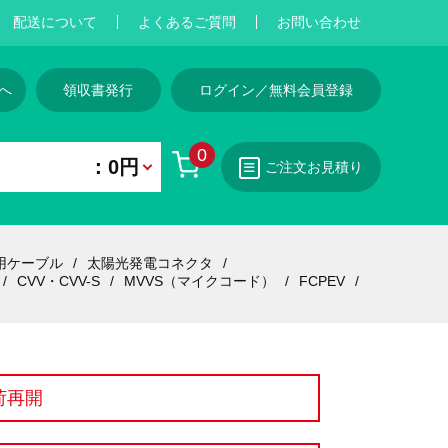
配送について
よくあるご質問
お問い合わせ
へ
領収書発行
ログイン／無料会員登録
0
：0円
ご注文お見積り
用ケーブル
太陽光発電コネクタ
CVV・CVV-S
MVVS（マイクコード）
FCPEV
荷再開