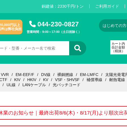
銅建値：
2
3
3
0
千円/トン
ご利用ガイド
044-230-0827
20,000円以上
はじめての方
送料は弊社負担
営業時間：9:00～17:00（土日祝除く）
カート内
合計金額
（税抜）
VVR
EM-EEF/F
DV線
裸銅撚線
EM-LMFC
太陽光発電
CTF
KIV
HKIV
KV
VSF・SHVSF
補償導線
耐熱電線
UL線
LANケーブル
光パッチコード
休業のお知らせ｜最終出荷8/6(木)・8/17(月)より順次出