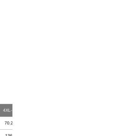
4XL-8
70.2
136