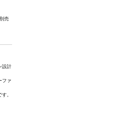
別売
ン設計
ーファ
です。