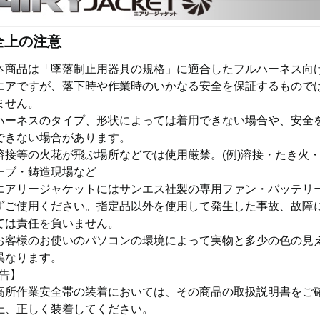
全上の注意
本商品は「墜落制止用器具の規格」に適合したフルハーネス向
エアですが、落下時や作業時のいかなる安全を保証するもので
ません。
ハーネスのタイプ、形状によっては着用できない場合や、安全
できない場合があります。
溶接等の火花が飛ぶ場所などでは使用厳禁。(例)溶接・たき火
ーブ・鋳造現場など
エアリージャケットにはサンエス社製の専用ファン・バッテリ
ずご使用ください。指定品以外を使用して発生した事故、故障
ては責任を負いません。
お客様のお使いのパソコンの環境によって実物と多少の色の見
異なります。
告】
高所作業安全帯の装着においては、その商品の取扱説明書をご
上、正しく装着してください。