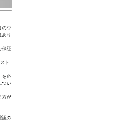
けのウ
はあり
を保証
・スト
ーを必
につい
え方が
確認の