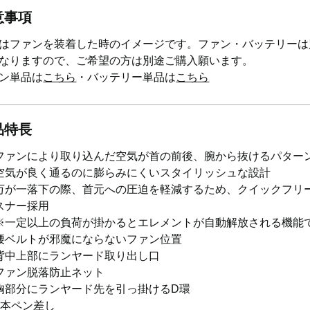
意事項
はファンを装着した時のイメージです。ファン・バッテリーは
なりますので、ご希望の方は別途ご購入願います。
ン単品は
こちら
・バッテリー単品は
こちら
品特長
ファンにより取り込んだ空気が首の前後、腕から抜けるパター
空気が良く通るのに膨らみにくいスタイリッシュな設計
万が一落下の際、首元への圧迫を軽減するため、クイックフリ
スナー採用
※一定以上の負荷が掛かるとエレメントが自動解放される機能
腰ベルトが邪魔にならないファン位置
背中上部にランヤード取り出し口
ファン脱落防止ネット
胸部分にランヤード先を引っ掛けるD環
2本ペン差し