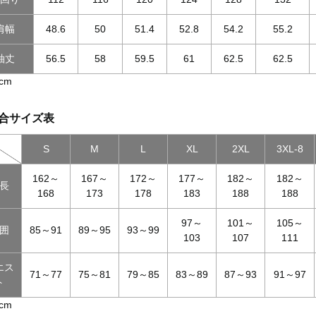
肩幅
48.6
50
51.4
52.8
54.2
55.2
袖丈
56.5
58
59.5
61
62.5
62.5
cm
合サイズ表
S
M
L
XL
2XL
3XL-8
162～
167～
172～
177～
182～
182～
長
168
173
178
183
188
188
97～
101～
105～
囲
85～91
89～95
93～99
103
107
111
エス
71～77
75～81
79～85
83～89
87～93
91～97
ト
cm