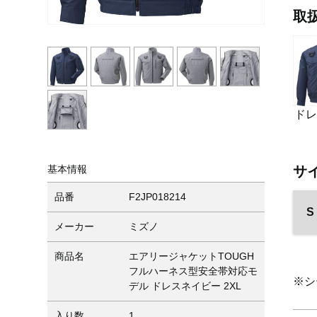
取
ド
サ
基本情報
品番
F2JP018214
S
メーカー
ミズノ
商品名
エアリージャケットTOUGH
フルハーネス型安全帯対応モ
※シ
デル ドレスネイビー 2XL
入り数
1