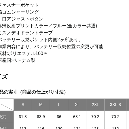
ファスナーポケット
脇ゴムシャーリング
手口アジャストボタン
再帰反射プリントカラー／ブルー(全カラー共通)
ミズノデオドラントテープ
バッテリー収納ポケット内側2ヶ所あり。
作業内容により、バッテリー収納位置の変更が可能
素材:ポリエステル100％
原産国:ベトナム製
イズ
品の実寸（商品の仕上がり寸法）
S
M
L
XL
2XL
3XL-8
後丈
61.8
63.9
66
68.1
70.2
70.2
胸回り
112
116
120
124
128
132