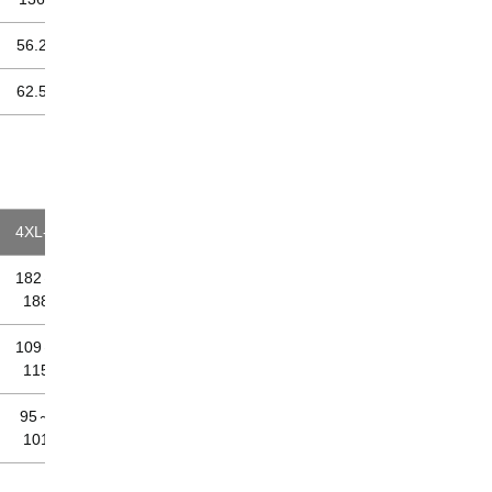
56.2
62.5
4XL-8
182～
188
109～
115
95～
101