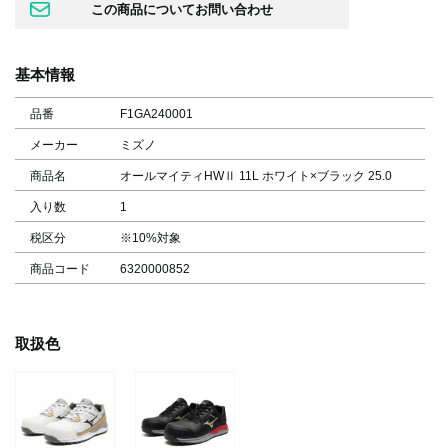
基本情報
品番
F1GA240001
メーカー
ミズノ
商品名
オールマイティHWⅡ 11L ホワイト×ブラック 25.0
入り数
1
税区分
※10%対象
商品コード
6320000852
取扱色