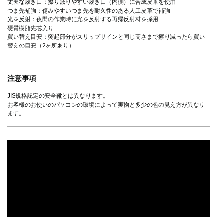
丈夫な履き口：擦り減りやすい履き口（内側）に合成皮革を使用
つま先補強：傷みやすいつま先を耐久性のある人工皮革で補強
光を反射：夜間の作業時に光を反射する再帰反射材を採用
硬質樹脂先芯入り
買い替え目安：突起部分がスリップサインと同じ高さまで擦り減ったら買い
替えの目安（2ヶ所あり）
注意事項
JIS規格認定の安全靴とは異なります。
お客様のお使いのパソコンの環境によって実物と多少の色の見え方が異なり
ます。