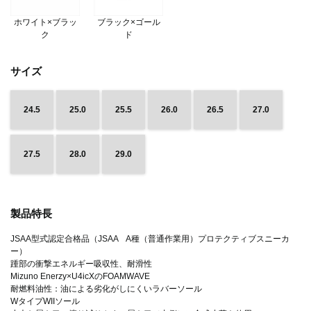
ホワイト×ブラッ
ブラック×ゴール
ク
ド
サイズ
24.5
25.0
25.5
26.0
26.5
27.0
27.5
28.0
29.0
製品特長
JSAA型式認定合格品（JSAA A種（普通作業用）プロテクティブスニーカ
ー）
踵部の衝撃エネルギー吸収性、耐滑性
Mizuno Enerzy×U4icXのFOAMWAVE
耐燃料油性：油による劣化がしにくいラバーソール
WタイプWIIソール