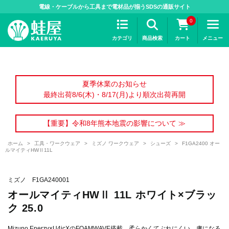
>
電線・ケーブルから工具まで電材品が揃うSDSの通販サイト
0
カテゴリ
商品検索
カート
メニュー
夏季休業のお知らせ
最終出荷8/6(木)・8/17(月)より順次出荷再開
【重要】令和8年熊本地震の影響について ≫
ホーム
>
工具・ワークウェア
>
ミズノ ワークウェア
>
シューズ
>
F1GA2400 オー
ルマイティHWⅡ11L
ミズノ F1GA240001
オールマイティHWⅡ 11L ホワイト×ブラッ
ク 25.0
Mizuno Enerzy×U4icXのFOAMWAVE搭載。柔らかくてぶれにくい、虜になる