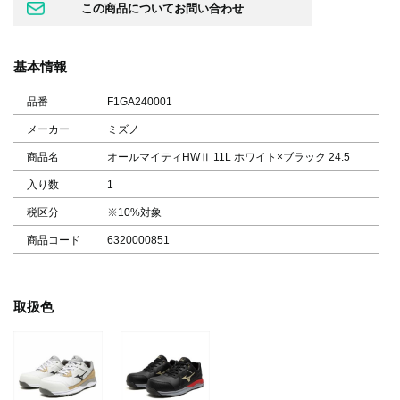
基本情報
品番
F1GA240001
メーカー
ミズノ
商品名
オールマイティHWⅡ 11L ホワイト×ブラック 24.5
入り数
1
税区分
※10%対象
商品コード
6320000851
取扱色