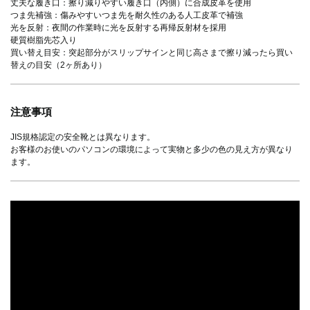
丈夫な履き口：擦り減りやすい履き口（内側）に合成皮革を使用
つま先補強：傷みやすいつま先を耐久性のある人工皮革で補強
光を反射：夜間の作業時に光を反射する再帰反射材を採用
硬質樹脂先芯入り
買い替え目安：突起部分がスリップサインと同じ高さまで擦り減ったら買い
替えの目安（2ヶ所あり）
注意事項
JIS規格認定の安全靴とは異なります。
お客様のお使いのパソコンの環境によって実物と多少の色の見え方が異なり
ます。