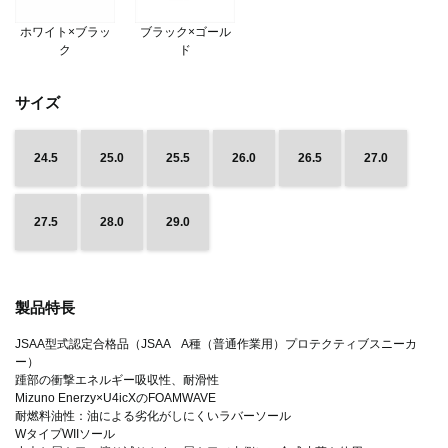
ホワイト×ブラッ
ブラック×ゴール
ク
ド
サイズ
24.5
25.0
25.5
26.0
26.5
27.0
27.5
28.0
29.0
製品特長
JSAA型式認定合格品（JSAA A種（普通作業用）プロテクティブスニーカ
ー）
踵部の衝撃エネルギー吸収性、耐滑性
Mizuno Enerzy×U4icXのFOAMWAVE
耐燃料油性：油による劣化がしにくいラバーソール
WタイプWIIソール