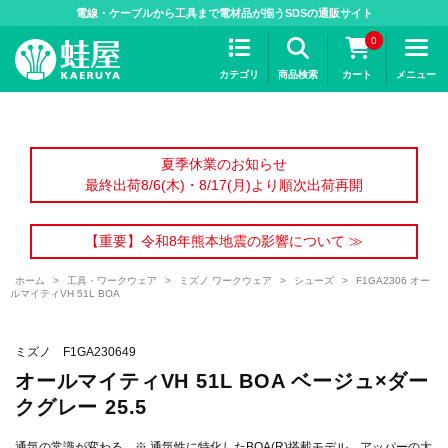
>
電線・ケーブルから工具まで電材品が揃うSDSの通販サイト
0
カテゴリ
商品検索
カート
メニュー
夏季休業のお知らせ
最終出荷8/6(木)・8/17(月)より順次出荷再開
【重要】令和8年熊本地震の影響について ≫
ホーム
>
工具・ワークウェア
>
ミズノ ワークウェア
>
シューズ
>
F1GA2306 オー
ルマイティVH 51L BOA
ミズノ F1GA230649
オールマイティVH 51L BOA ベージュ×ダー
クグレー 25.5
通気の常識が変わる。※ 通気性に特化したBOA(R)搭載モデル。アッパーの大