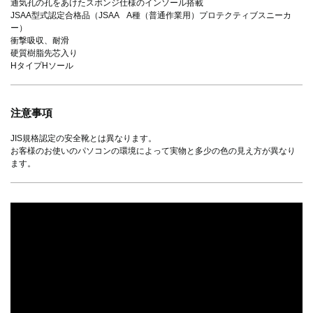
通気孔の孔をあけたスポンジ仕様のインソール搭載
JSAA型式認定合格品（JSAA A種（普通作業用）プロテクティブスニーカ
ー）
衝撃吸収、耐滑
硬質樹脂先芯入り
HタイプHソール
注意事項
JIS規格認定の安全靴とは異なります。
お客様のお使いのパソコンの環境によって実物と多少の色の見え方が異なり
ます。