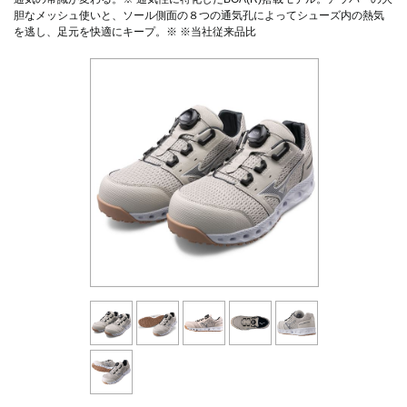
胆なメッシュ使いと、ソール側面の８つの通気孔によってシューズ内の熱気
を逃し、足元を快適にキープ。※ ※当社従来品比