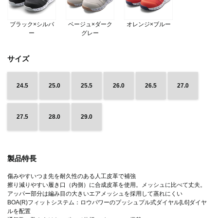
ブラック×シルバ
ベージュ×ダーク
オレンジ×ブルー
ー
グレー
サイズ
24.5
25.0
25.5
26.0
26.5
27.0
27.5
28.0
29.0
製品特長
傷みやすいつま先を耐久性のある人工皮革で補強
擦り減りやすい履き口（内側）に合成皮革を使用。メッシュに比べて丈夫。
アッパー部分は編み目の大きいエアメッシュを採用して蒸れにくい
BOA(R)フィットシステム：ロウパワーのプッシュプル式ダイヤル[L6]ダイヤ
ルを配置