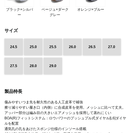
ブラック×シルバ
ベージュ×ダーク
オレンジ×ブルー
ー
グレー
サイズ
24.5
25.0
25.5
26.0
26.5
27.0
27.5
28.0
29.0
製品特長
傷みやすいつま先を耐久性のある人工皮革で補強
擦り減りやすい履き口（内側）に合成皮革を使用。メッシュに比べて丈夫。
アッパー部分は編み目の大きいエアメッシュを採用して蒸れにくい
BOA(R)フィットシステム：ロウパワーのプッシュプル式ダイヤル[L6]ダイヤ
ルを配置
通気孔の孔をあけたスポンジ仕様のインソール搭載