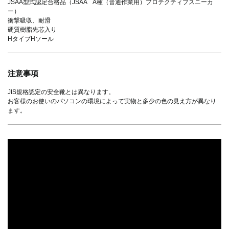
JSAA型式認定合格品（JSAA A種（普通作業用）プロテクティブスニーカ
ー）
衝撃吸収、耐滑
硬質樹脂先芯入り
HタイプHソール
注意事項
JIS規格認定の安全靴とは異なります。
お客様のお使いのパソコンの環境によって実物と多少の色の見え方が異なり
ます。