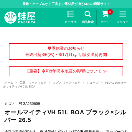
>
電線・ケーブルから工具まで電材品が揃うSDSの通販サイト
0
カテゴリ
商品検索
カート
メニュー
夏季休業のお知らせ
最終出荷8/6(木)・8/17(月)より順次出荷再開
【重要】令和8年熊本地震の影響について ≫
ホーム
>
工具・ワークウェア
>
ミズノ ワークウェア
>
シューズ
>
F1GA2306 オー
ルマイティVH 51L BOA
ミズノ F1GA230609
オールマイティVH 51L BOA ブラック×シル
バー 26.5
通気の常識が変わる。※ 通気性に特化したBOA(R)搭載モデル。アッパーの大