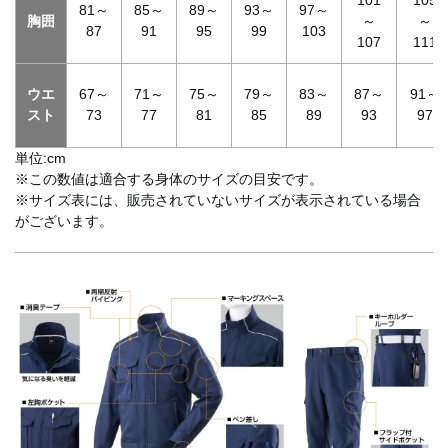
81～
85～
89～
93～
97～
胸囲
～
～
87
91
95
99
103
107
111
ウエ
67～
71～
75～
79～
83～
87～
91～
スト
73
77
81
85
89
93
97
単位:cm
※この数値は適合する身体のサイズの目安です。
※サイズ表には、販売されていないサイズが表示されている場合
がございます。