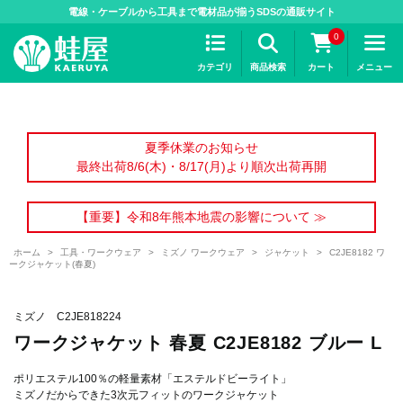
>
電線・ケーブルから工具まで電材品が揃うSDSの通販サイト
0
カテゴリ
商品検索
カート
メニュー
夏季休業のお知らせ
最終出荷8/6(木)・8/17(月)より順次出荷再開
【重要】令和8年熊本地震の影響について ≫
ホーム
>
工具・ワークウェア
>
ミズノ ワークウェア
>
ジャケット
>
C2JE8182 ワ
ークジャケット(春夏)
ミズノ C2JE818224
ワークジャケット 春夏 C2JE8182 ブルー L
ポリエステル100％の軽量素材「エステルドビーライト」
ミズノだからできた3次元フィットのワークジャケット