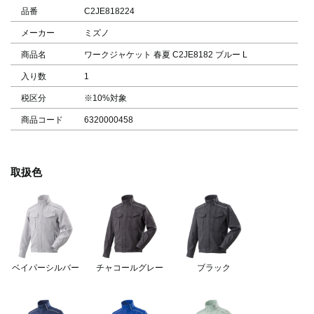
品番
C2JE818224
メーカー
ミズノ
商品名
ワークジャケット 春夏 C2JE8182 ブルー L
入り数
1
税区分
※10%対象
商品コード
6320000458
取扱色
ベイパーシルバー
チャコールグレー
ブラック