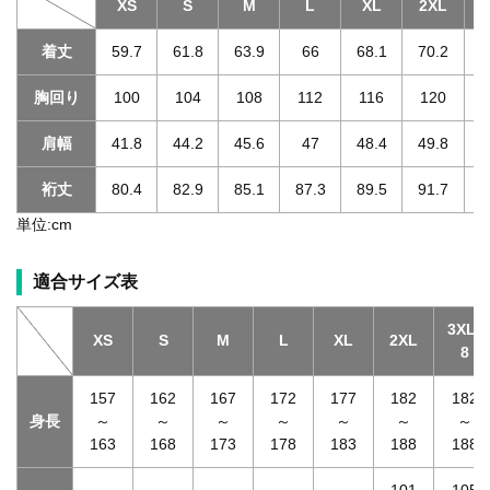
XS
S
M
L
XL
2XL
3
着丈
59.7
61.8
63.9
66
68.1
70.2
胸回り
100
104
108
112
116
120
肩幅
41.8
44.2
45.6
47
48.4
49.8
裄丈
80.4
82.9
85.1
87.3
89.5
91.7
単位:cm
適合サイズ表
3XL-
XS
S
M
L
XL
2XL
8
157
162
167
172
177
182
182
身長
～
～
～
～
～
～
～
163
168
173
178
183
188
188
101
105