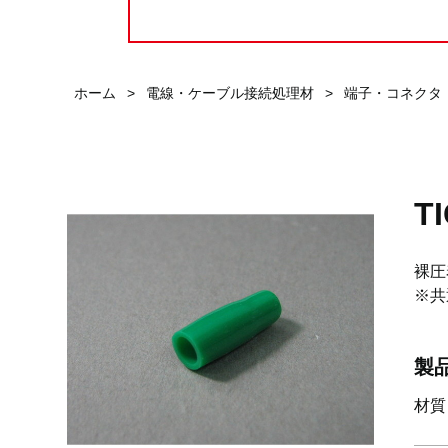
ホーム
>
電線・ケーブル接続処理材
>
端子・コネクタ
T
裸圧
※共
製
材質