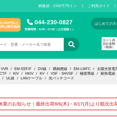
銅建値：
2
3
3
0
千円/トン
ご利用ガイド
044-230-0827
20,000円以上
はじめての方
送料は弊社負担
営業時間：9:00～17:00（土日祝除く）
カート内
合計金額
（税抜）
VVR
EM-EEF/F
DV線
裸銅撚線
EM-LMFC
太陽光発電
CTF
KIV
HKIV
KV
VSF・SHVSF
補償導線
耐熱電線
UL線
LANケーブル
光パッチコード
休業のお知らせ｜最終出荷8/6(木)・8/17(月)より順次出