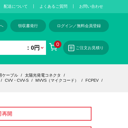
配送について
よくあるご質問
お問い合わせ
へ
領収書発行
ログイン／無料会員登録
0
：0円
ご注文お見積り
用ケーブル
太陽光発電コネクタ
CVV・CVV-S
MVVS（マイクコード）
FCPEV
荷再開