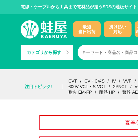
電線・ケーブルから工具まで電材品が揃うSDSの通販サイト
最短
掛け払い
当日出荷
対応
カテゴリから探す
CVT
CV・CV-S
IV
VVF
注目トピック!
600V VCT・S-VCT
2PNCT
V
耐火 EM-FP
耐熱 HP
警報 AE
夏季