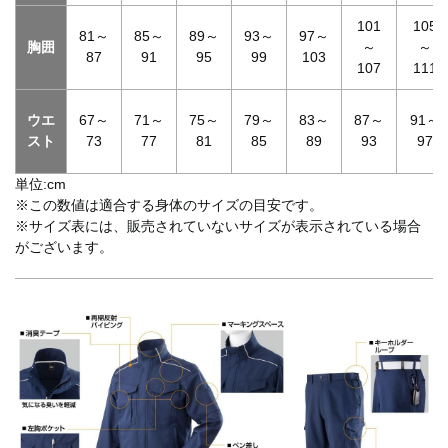
101
105
81～
85～
89～
93～
97～
胸囲
～
～
87
91
95
99
103
107
111
ウエ
67～
71～
75～
79～
83～
87～
91～
スト
73
77
81
85
89
93
97
単位:cm
※この数値は適合する身体のサイズの目安です。
※サイズ表には、販売されていないサイズが表示されている場合
がございます。