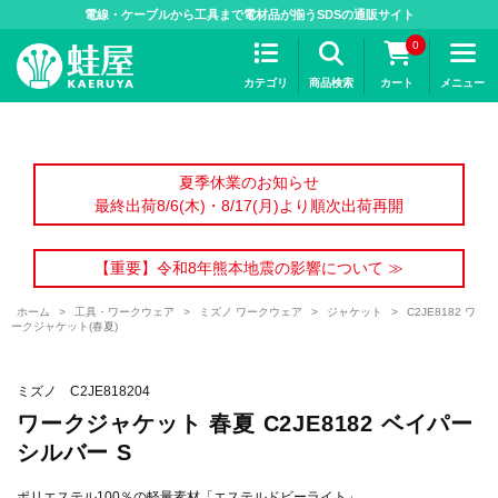
>
電線・ケーブルから工具まで電材品が揃うSDSの通販サイト
0
カテゴリ
商品検索
カート
メニュー
夏季休業のお知らせ
最終出荷8/6(木)・8/17(月)より順次出荷再開
【重要】令和8年熊本地震の影響について ≫
ホーム
>
工具・ワークウェア
>
ミズノ ワークウェア
>
ジャケット
>
C2JE8182 ワ
ークジャケット(春夏)
ミズノ C2JE818204
ワークジャケット 春夏 C2JE8182 ベイパー
シルバー S
ポリエステル100％の軽量素材「エステルドビーライト」