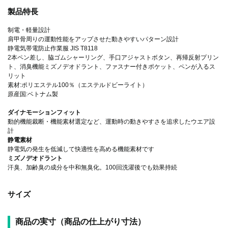
製品特長
制電・軽量設計
肩甲骨周りの運動性能をアップさせた動きやすいパターン設計
静電気帯電防止作業服 JIS T8118
2本ペン差し、脇ゴムシャーリング、手口アジャストボタン、再帰反射プリン
ト、消臭機能ミズノデオドラント、ファスナー付きポケット、ペンが入るス
リット
素材:ポリエステル100％（エステルドビーライト）
原産国:ベトナム製
ダイナモーションフィット
動的機能裁断・機能素材選定など、運動時の動きやすさを追求したウエア設
計
静電素材
静電気の発生を低減して快適性を高める機能素材です
ミズノデオドラント
汗臭、加齢臭の成分を中和無臭化。100回洗濯後でも効果持続
サイズ
商品の実寸（商品の仕上がり寸法）