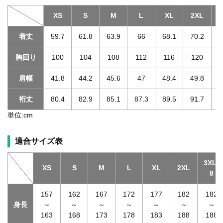
XS
S
M
L
XL
2XL
3
着丈
59.7
61.8
63.9
66
68.1
70.2
胸回り
100
104
108
112
116
120
肩幅
41.8
44.2
45.6
47
48.4
49.8
裄丈
80.4
82.9
85.1
87.3
89.5
91.7
単位:cm
適合サイズ表
3XL-
XS
S
M
L
XL
2XL
8
157
162
167
172
177
182
182
身長
～
～
～
～
～
～
～
163
168
173
178
183
188
188