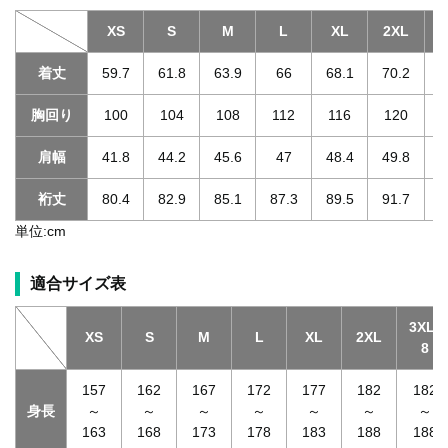
XS
S
M
L
XL
2XL
3
着丈
59.7
61.8
63.9
66
68.1
70.2
胸回り
100
104
108
112
116
120
肩幅
41.8
44.2
45.6
47
48.4
49.8
裄丈
80.4
82.9
85.1
87.3
89.5
91.7
単位:cm
適合サイズ表
3XL-
XS
S
M
L
XL
2XL
8
157
162
167
172
177
182
182
身長
～
～
～
～
～
～
～
163
168
173
178
183
188
188