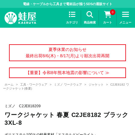
>
電線・ケーブルから工具まで電材品が揃うSDSの通販サイト
0
カテゴリ
商品検索
カート
メニュー
夏季休業のお知らせ
最終出荷8/6(木)・8/17(月)より順次出荷再開
【重要】令和8年熊本地震の影響について ≫
ホーム
>
工具・ワークウェア
>
ミズノ ワークウェア
>
ジャケット
>
C2JE8182 ワ
ークジャケット(春夏)
ミズノ C2JE818209
ワークジャケット 春夏 C2JE8182 ブラック
3XL-8
ポリエステル100％の軽量素材「エステルドビーライト」