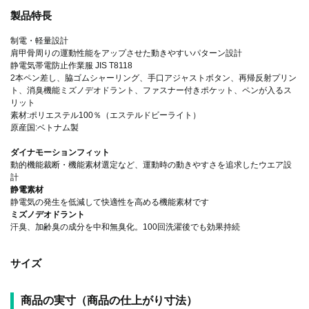
製品特長
制電・軽量設計
肩甲骨周りの運動性能をアップさせた動きやすいパターン設計
静電気帯電防止作業服 JIS T8118
2本ペン差し、脇ゴムシャーリング、手口アジャストボタン、再帰反射プリン
ト、消臭機能ミズノデオドラント、ファスナー付きポケット、ペンが入るス
リット
素材:ポリエステル100％（エステルドビーライト）
原産国:ベトナム製
ダイナモーションフィット
動的機能裁断・機能素材選定など、運動時の動きやすさを追求したウエア設
計
静電素材
静電気の発生を低減して快適性を高める機能素材です
ミズノデオドラント
汗臭、加齢臭の成分を中和無臭化。100回洗濯後でも効果持続
サイズ
商品の実寸（商品の仕上がり寸法）