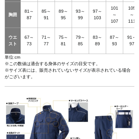
101
105
81～
85～
89～
93～
97～
胸囲
～
～
87
91
95
99
103
107
111
ウエ
67～
71～
75～
79～
83～
87～
91～
スト
73
77
81
85
89
93
97
単位:cm
※この数値は適合する身体のサイズの目安です。
※サイズ表には、販売されていないサイズが表示されている場合
がございます。