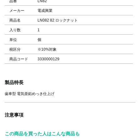
品番
LN82
メーカー
電成興業
商品名
LN082 82 ロックナット
入り数
1
単位
個
税区分
※10%対象
商品コード
3330000129
製品特長
歯車型 電気亜鉛めっき仕上げ
注意事項
この商品を買った人はこんな商品も