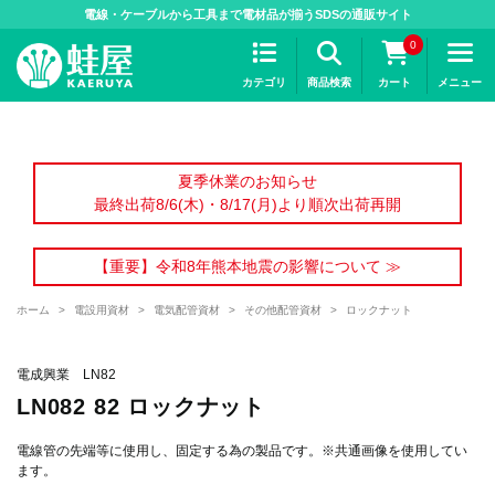
>
電線・ケーブルから工具まで電材品が揃うSDSの通販サイト
0
カテゴリ
商品検索
カート
メニュー
夏季休業のお知らせ
最終出荷8/6(木)・8/17(月)より順次出荷再開
【重要】令和8年熊本地震の影響について ≫
ホーム
>
電設用資材
>
電気配管資材
>
その他配管資材
>
ロックナット
電成興業 LN82
LN082 82 ロックナット
電線管の先端等に使用し、固定する為の製品です。※共通画像を使用してい
ます。