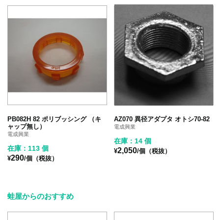
PB082H 82 ポリブッシング （キ
AZ070 異径アダプタ オトシ70-82
ャップ無し）
電成興業
電成興業
在庫：14 個
在庫：113 個
2,050
¥
/個（税抜）
290
¥
/個（税抜）
蛙屋からのおすすめ