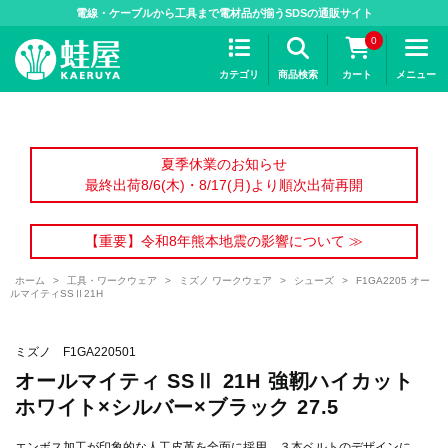
>
電線・ケーブルから工具まで電材品が揃うSDSの通販サイト
0
カテゴリ
商品検索
カート
メニュー
夏季休業のお知らせ
最終出荷8/6(木)・8/17(月)より順次出荷再開
【重要】令和8年熊本地震の影響について ≫
ホーム
>
工具・ワークウェア
>
ミズノ ワークウェア
>
シューズ
>
F1GA2205 オー
ルマイティSSⅡ21H
ミズノ F1GA220501
オールマイティ SSⅡ 21H 強靭ハイカット
ホワイト×シルバー×ブラック 27.5
エンボス加工が印象的な人工皮革を全面に採用。３本ベルトのデザインに、