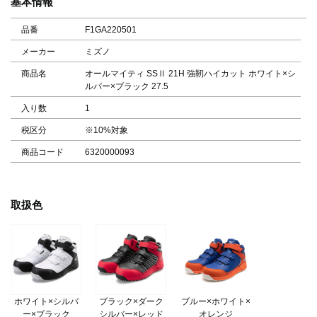
基本情報
品番
F1GA220501
メーカー
ミズノ
商品名
オールマイティ SSⅡ 21H 強靭ハイカット ホワイト×シ
ルバー×ブラック 27.5
入り数
1
税区分
※10%対象
商品コード
6320000093
取扱色
ホワイト×シルバ
ブラック×ダーク
ブルー×ホワイト×
ー×ブラック
シルバー×レッド
オレンジ