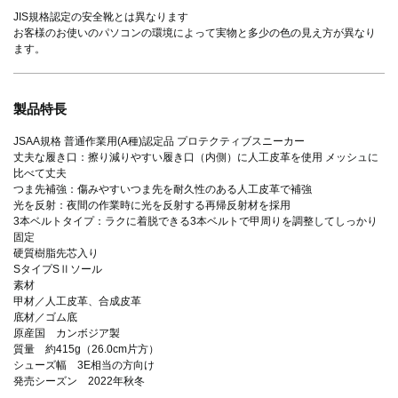
JIS規格認定の安全靴とは異なります
お客様のお使いのパソコンの環境によって実物と多少の色の見え方が異なり
ます。
製品特長
JSAA規格 普通作業用(A種)認定品 プロテクティブスニーカー
丈夫な履き口：擦り減りやすい履き口（内側）に人工皮革を使用 メッシュに
比べて丈夫
つま先補強：傷みやすいつま先を耐久性のある人工皮革で補強
光を反射：夜間の作業時に光を反射する再帰反射材を採用
3本ベルトタイプ：ラクに着脱できる3本ベルトで甲周りを調整してしっかり
固定
硬質樹脂先芯入り
SタイプSⅡソール
素材
甲材／人工皮革、合成皮革
底材／ゴム底
原産国 カンボジア製
質量 約415g（26.0cm片方）
シューズ幅 3E相当の方向け
発売シーズン 2022年秋冬