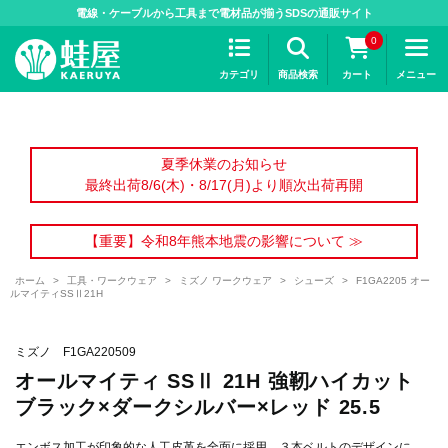
>
電線・ケーブルから工具まで電材品が揃うSDSの通販サイト
0
カテゴリ
商品検索
カート
メニュー
夏季休業のお知らせ
最終出荷8/6(木)・8/17(月)より順次出荷再開
【重要】令和8年熊本地震の影響について ≫
ホーム
>
工具・ワークウェア
>
ミズノ ワークウェア
>
シューズ
>
F1GA2205 オー
ルマイティSSⅡ21H
ミズノ F1GA220509
オールマイティ SSⅡ 21H 強靭ハイカット
ブラック×ダークシルバー×レッド 25.5
エンボス加工が印象的な人工皮革を全面に採用。３本ベルトのデザインに、