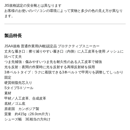
JIS規格認定の安全靴とは異なります
お客様のお使いのパソコンの環境によって実物と多少の色の見え方が異なり
ます。
製品特長
JSAA規格 普通作業用(A種)認定品 プロテクティブスニーカー
丈夫な履き口：擦り減りやすい履き口（内側）に人工皮革を使用 メッシュに
比べて丈夫
つま先補強：傷みやすいつま先を耐久性のある人工皮革で補強
光を反射：夜間の作業時に光を反射する再帰反射材を採用
3本ベルトタイプ：ラクに着脱できる3本ベルトで甲周りを調整してしっかり
固定
硬質樹脂先芯入り
SタイプSⅡソール
素材
甲材／人工皮革、合成皮革
底材／ゴム底
原産国 カンボジア製
質量 約415g（26.0cm片方）
シューズ幅 3E相当の方向け