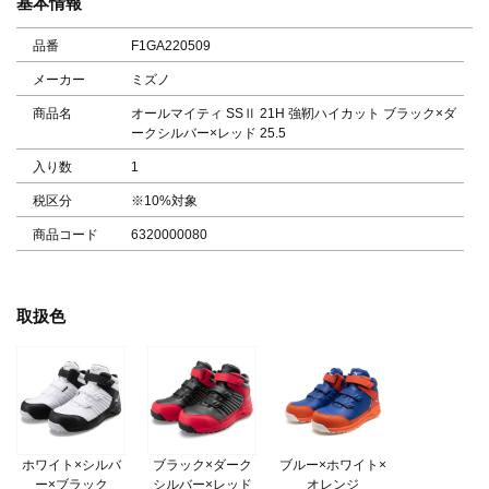
基本情報
品番
F1GA220509
メーカー
ミズノ
商品名
オールマイティ SSⅡ 21H 強靭ハイカット ブラック×ダ
ークシルバー×レッド 25.5
入り数
1
税区分
※10%対象
商品コード
6320000080
取扱色
ホワイト×シルバ
ブラック×ダーク
ブルー×ホワイト×
ー×ブラック
シルバー×レッド
オレンジ