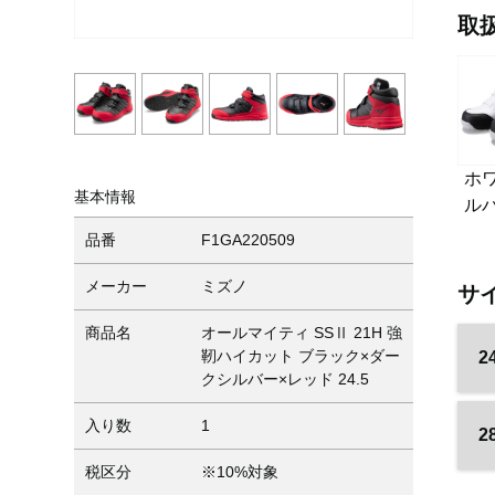
取
ホ
基本情報
ル
品番
F1GA220509
メーカー
ミズノ
サ
商品名
オールマイティ SSⅡ 21H 強
靭ハイカット ブラック×ダー
2
クシルバー×レッド 24.5
入り数
1
2
税区分
※10%対象