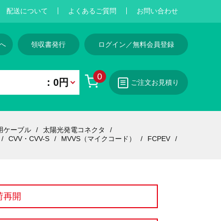
配送について
よくあるご質問
お問い合わせ
へ
領収書発行
ログイン／無料会員登録
0
：0円
ご注文お見積り
用ケーブル
太陽光発電コネクタ
CVV・CVV-S
MVVS（マイクコード）
FCPEV
荷再開