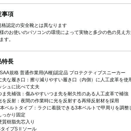
意事項
S規格認定の安全靴とは異なります
様のお使いのパソコンの環境によって実物と多少の色の見え方
ます。
品特長
JSAA規格 普通作業用(A種)認定品 プロテクティブスニーカー
丈夫な履き口：擦り減りやすい履き口（内側）に人工皮革を使用
ッシュに比べて丈夫
つま先補強：傷みやすいつま先を耐久性のある人工皮革で補強
光を反射：夜間の作業時に光を反射する再帰反射材を採用
3本ベルトタイプ：ラクに着脱できる3本ベルトで甲周りを調整
しっかり固定
硬質樹脂先芯入り
SタイプSⅡソール