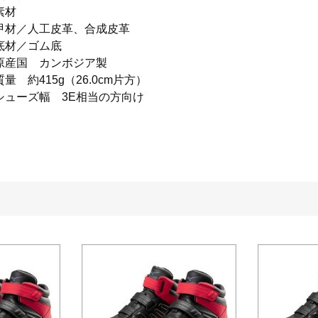
素材
甲材／人工皮革、合成皮革
底材／ゴム底
原産国 カンボジア製
質量 約415g（26.0cm片方）
シューズ幅 3E相当の方向け