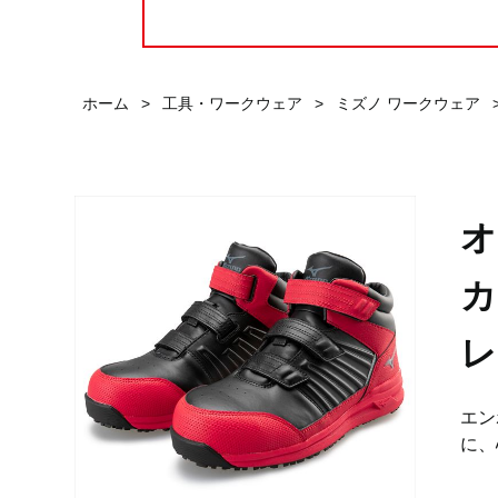
ホーム
>
工具・ワークウェア
>
ミズノ ワークウェア
オ
カ
レ
エン
に、