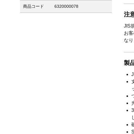
商品コード
6320000078
注
JI
お客
なり
製