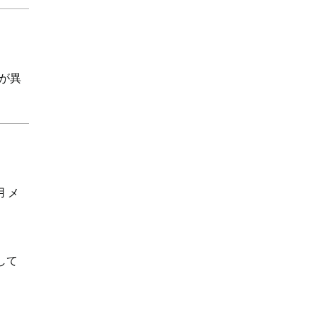
が異
 メ
して