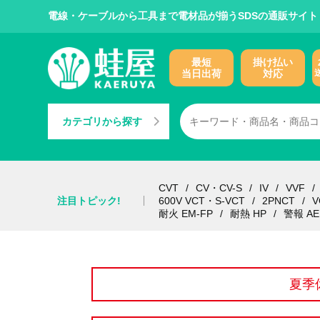
電線・ケーブルから工具まで電材品が揃うSDSの通販サイト
最短
掛け払い
当日出荷
対応
カテゴリから探す
CVT
CV・CV-S
IV
VVF
注目トピック!
600V VCT・S-VCT
2PNCT
V
耐火 EM-FP
耐熱 HP
警報 AE
夏季