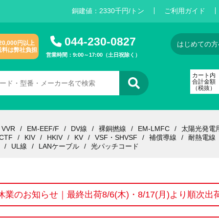
銅建値：
2
3
3
0
千円/トン
ご利用ガイド
044-230-0827
20,000円以上
はじめての方
送料は弊社負担
営業時間：9:00～17:00（土日祝除く）
カート内
合計金額
（税抜）
VVR
EM-EEF/F
DV線
裸銅撚線
EM-LMFC
太陽光発電
CTF
KIV
HKIV
KV
VSF・SHVSF
補償導線
耐熱電線
UL線
LANケーブル
光パッチコード
休業のお知らせ｜最終出荷8/6(木)・8/17(月)より順次出