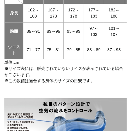
162～
167～
172～
177～
182～
身長
168
173
178
183
188
97～
101～
胸囲
85～91
89～95
93～99
103
107
ウエス
71～77
75～81
79～85
83～89
87～93
9
ト
単位:cm
※サイズ表には、販売されていないサイズが表示されている場合
がございます。
※この数値は適合する身体のサイズの目安です。