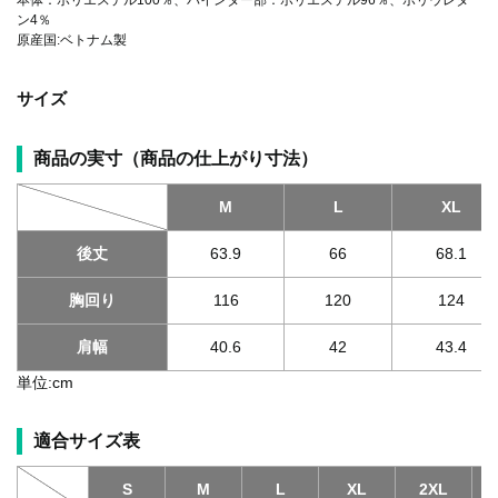
ン4％
原産国:ベトナム製
サイズ
商品の実寸（商品の仕上がり寸法）
M
L
XL
後丈
63.9
66
68.1
胸回り
116
120
124
肩幅
40.6
42
43.4
単位:cm
適合サイズ表
S
M
L
XL
2XL
3