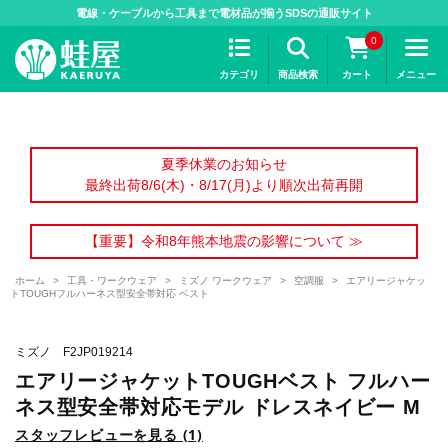
>
電線・ケーブルから工具まで電材品が揃うSDSの通販サイト
0
カテゴリ
商品検索
カート
メニュー
夏季休業のお知らせ
最終出荷8/6(木)・8/17(月)より順次出荷再開
【重要】令和8年熊本地震の影響について ≫
ホーム
>
工具・ワークウェア
>
ミズノ ワークウェア
>
空調服
>
エアリージャケッ
トTOUGHフルハーネス型安全帯対応 ベスト
ミズノ F2JP019214
エアリージャケットTOUGHベスト フルハー
ネス型安全帯対応モデル ドレスネイビー M
スタッフレビューを見る (1)