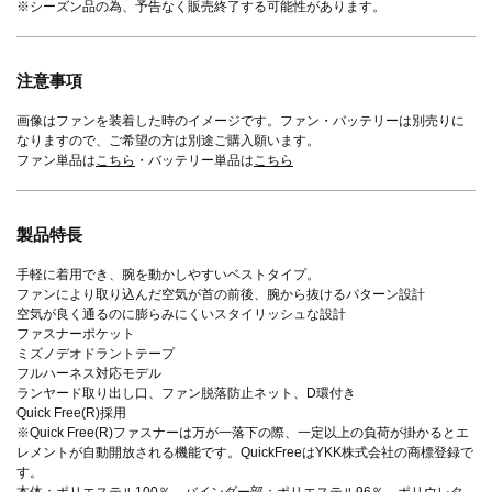
※シーズン品の為、予告なく販売終了する可能性があります。
注意事項
画像はファンを装着した時のイメージです。ファン・バッテリーは別売りに
なりますので、ご希望の方は別途ご購入願います。
ファン単品は
こちら
・バッテリー単品は
こちら
製品特長
手軽に着用でき、腕を動かしやすいベストタイプ。
ファンにより取り込んだ空気が首の前後、腕から抜けるパターン設計
空気が良く通るのに膨らみにくいスタイリッシュな設計
ファスナーポケット
ミズノデオドラントテープ
フルハーネス対応モデル
ランヤード取り出し口、ファン脱落防止ネット、D環付き
Quick Free(R)採用
※Quick Free(R)ファスナーは万が一落下の際、一定以上の負荷が掛かるとエ
レメントが自動開放される機能です。QuickFreeはYKK株式会社の商標登録で
す。
本体：ポリエステル100％、バインダー部：ポリエステル96％、ポリウレタ