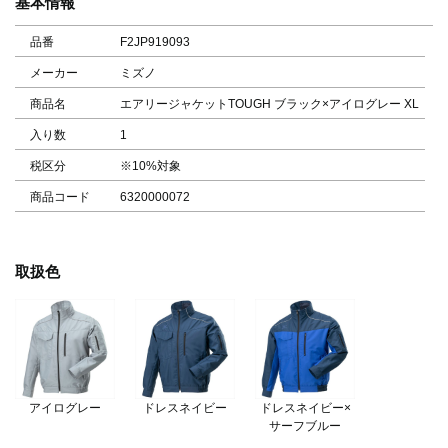
基本情報
品番
F2JP919093
メーカー
ミズノ
商品名
エアリージャケットTOUGH ブラック×アイログレー XL
入り数
1
税区分
※10%対象
商品コード
6320000072
取扱色
アイログレー
ドレスネイビー
ドレスネイビー×
サーフブルー