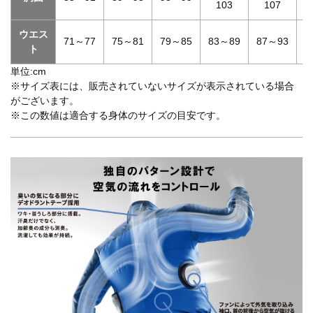
103
107
ウエス
71～77
75～81
79～85
83～89
87～93
9
ト
単位:cm
※サイズ表には、販売されていないサイズが表示されている場合
がございます。
※この数値は適合する身体のサイズの目安です。