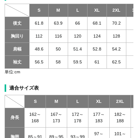
S
M
L
XL
2XL
3X
後丈
61.8
63.9
66
68.1
70.2
70
胸回り
112
116
120
124
128
1
肩幅
48.6
50
51.4
52.8
54.2
55
袖丈
56.5
58
59.5
61
62.5
62
単位:cm
適合サイズ表
S
M
L
XL
2XL
3
162～
167～
172～
177～
182～
身長
168
173
178
183
188
97～
101～
胸囲
85～91
89～95
93～99