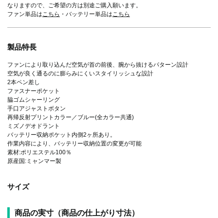
なりますので、ご希望の方は別途ご購入願います。
ファン単品は
こちら
・バッテリー単品は
こちら
製品特長
ファンにより取り込んだ空気が首の前後、腕から抜けるパターン設計
空気が良く通るのに膨らみにくいスタイリッシュな設計
2本ペン差し
ファスナーポケット
脇ゴムシャーリング
手口アジャストボタン
再帰反射プリントカラー／ブルー(全カラー共通)
ミズノデオドラント
バッテリー収納ポケット内側2ヶ所あり。
作業内容により、バッテリー収納位置の変更が可能
素材:ポリエステル100％
原産国:ミャンマー製
サイズ
商品の実寸（商品の仕上がり寸法）