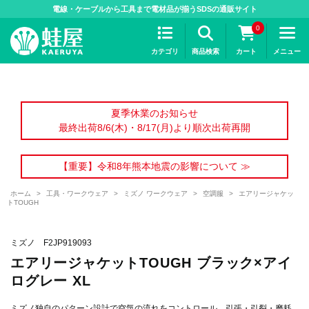
>
電線・ケーブルから工具まで電材品が揃うSDSの通販サイト
0
カテゴリ
商品検索
カート
メニュー
夏季休業のお知らせ
最終出荷8/6(木)・8/17(月)より順次出荷再開
【重要】令和8年熊本地震の影響について ≫
ホーム
>
工具・ワークウェア
>
ミズノ ワークウェア
>
空調服
>
エアリージャケッ
トTOUGH
ミズノ F2JP919093
エアリージャケットTOUGH ブラック×アイ
ログレー XL
ミズノ独自のパターン設計で空気の流れをコントロール。引張・引裂・磨耗