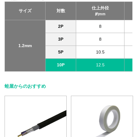
仕上外径
サイズ
対数
約mm
2P
8
3P
8
1.2mm
5P
10.5
10P
12.5
蛙屋からのおすすめ