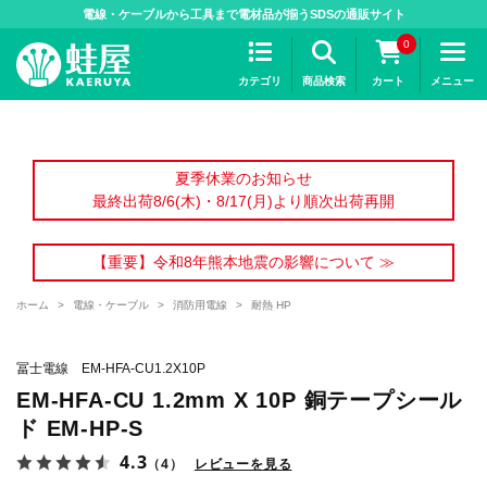
>
電線・ケーブルから工具まで電材品が揃うSDSの通販サイト
0
カテゴリ
商品検索
カート
メニュー
夏季休業のお知らせ
最終出荷8/6(木)・8/17(月)より順次出荷再開
【重要】令和8年熊本地震の影響について ≫
ホーム
>
電線・ケーブル
>
消防用電線
>
耐熱 HP
冨士電線 EM-HFA-CU1.2X10P
EM-HFA-CU 1.2mm X 10P 銅テープシール
ド EM-HP-S
4.3
（4）
レビューを見る