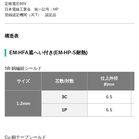
定格電圧60V
日本電線工業会 統一記号：HP
登録認定機関（JCT） 認定品
構造表
EM-HFA遮へい付き(EM-HP-S耐熱)
SB:銅編組シールド
仕上外径
サイズ
芯数/対数
約mm
3C
6.5
1.2mm
1P
6.5
Cu:銅テープシールド