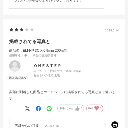
またのご利用を心よりお待ちしております。
2025.5.14
掲載されてる写真と
商品名：
EM-HP 3C X 0.9mm 200m巻
使用用途
:工事
商品の使用感
:普通
ＯＮＥＳＴＥＰ
年代:
50代
性別:
男性
職業:
自営業
お住まいの地域:
近畿
実際に到着した商品とホームページに掲載されてる写真と全く違いま
す・・・
参考になった
0
Like!
0
店舗からの回答
2025.5.16