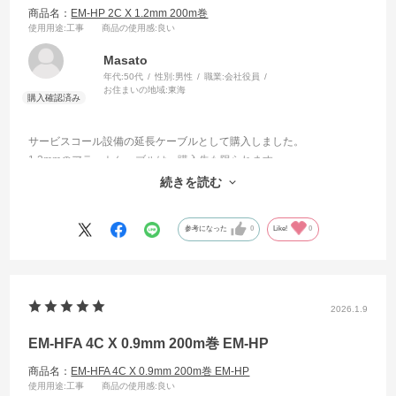
商品名：
EM-HP 2C X 1.2mm 200m巻
使用用途
:工事
商品の使用感
:良い
Masato
年代:
50代
性別:
男性
職業:
会社役員
お住まいの地域:
東海
サービスコール設備の延長ケーブルとして購入しました。
1.2mmのアラートケーブルは、購入先も限られます。
今回は、品質がよく安価で迅速に購入する事ができました。
続きを読む
急いで必要だったので、非常に助かりました。
参考になった
0
Like!
0
2026.1.9
EM-HFA 4C X 0.9mm 200m巻 EM-HP
商品名：
EM-HFA 4C X 0.9mm 200m巻 EM-HP
使用用途
:工事
商品の使用感
:良い