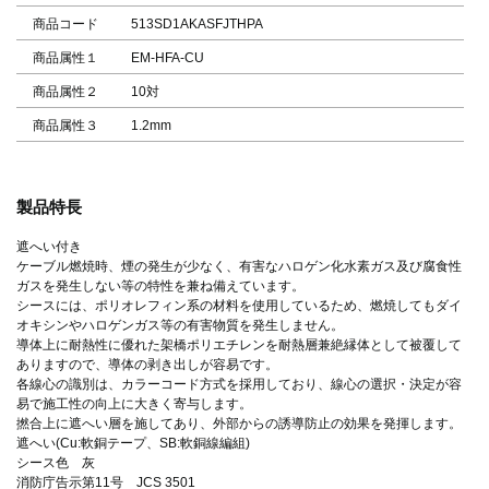
商品コード
513SD1AKASFJTHPA
商品属性１
EM-HFA-CU
商品属性２
10対
商品属性３
1.2mm
製品特長
遮へい付き
ケーブル燃焼時、煙の発生が少なく、有害なハロゲン化水素ガス及び腐食性
ガスを発生しない等の特性を兼ね備えています。
シースには、ポリオレフィン系の材料を使用しているため、燃焼してもダイ
オキシンやハロゲンガス等の有害物質を発生しません。
導体上に耐熱性に優れた架橋ポリエチレンを耐熱層兼絶縁体として被覆して
ありますので、導体の剥き出しが容易です。
各線心の識別は、カラーコード方式を採用しており、線心の選択・決定が容
易で施工性の向上に大きく寄与します。
撚合上に遮へい層を施してあり、外部からの誘導防止の効果を発揮します。
遮へい(Cu:軟銅テープ、SB:軟銅線編組)
シース色 灰
消防庁告示第11号 JCS 3501