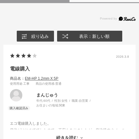
絞り込み
表示：新しい順
2026.3.8
電線購入
商品名：
EM-HP 1.2mm X 5P
使用用途
:工事
商品の使用感
:普通
まんじゅう
年代:
60代
性別:
女性
職業:
自営業
お住まいの地域:
関東
エコ電線購入しました。
発注がはじめてでしたので、不安もありましたが、発注後すぐメール
が届き、発送予定を連絡頂き、安心しました。
続きを読む