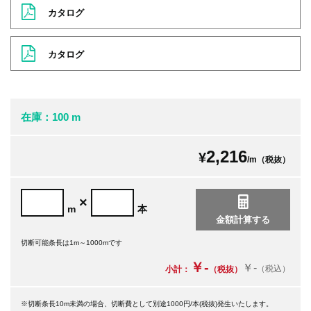
カタログ
カタログ
在庫：100 m
2,216
¥
/m（税抜）
×
m
本
切断可能条長は1m～1000mです
￥-
￥-
（税込）
小計：
（税抜）
※切断条長10m未満の場合、切断費として別途1000円/本(税抜)発生いたします。