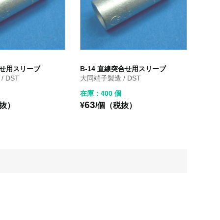
合せ用スリーブ
B-14 直線突合せ用スリーブ
 DST
大同端子製造 / DST
在庫：400 個
63
税抜）
¥
/個（税抜）