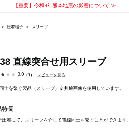
【重要】令和8年熊本地震の影響について ≫
>
圧着端子
>
スリーブ
-38 直線突合せ用スリーブ
3.0
（3）
レビューを見る
同士を繋ぐ製品（スリーブ）※共通画像を使用しています。
品特長
所圧着にて、スリーブを介して電線同士を繋ぐことができます