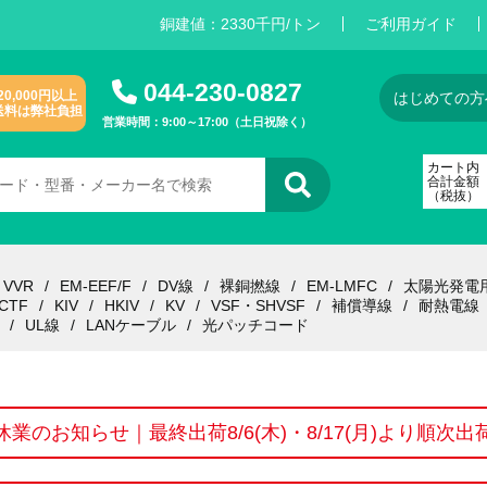
銅建値：
2
3
3
0
千円/トン
ご利用ガイド
044-230-0827
20,000円以上
はじめての方
送料は弊社負担
営業時間：9:00～17:00（土日祝除く）
カート内
合計金額
（税抜）
VVR
EM-EEF/F
DV線
裸銅撚線
EM-LMFC
太陽光発電
CTF
KIV
HKIV
KV
VSF・SHVSF
補償導線
耐熱電線
UL線
LANケーブル
光パッチコード
休業のお知らせ｜最終出荷8/6(木)・8/17(月)より順次出