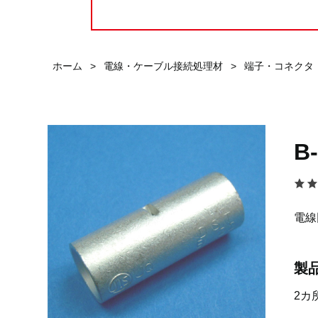
ホーム
>
電線・ケーブル接続処理材
>
端子・コネクタ
B
電線
製
2カ