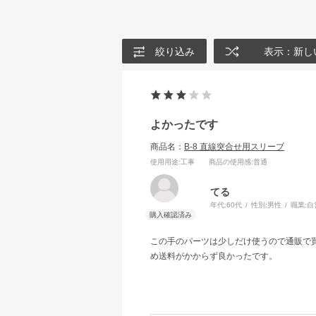
絞り込み
表示：新し
よかったです
商品名：
B-8 直線突合せ用スリーブ
使用用途
:工事
商品の使用感
:普通
てる
年代:
60代
性別:
男性
職業:
自
この手のパーツは少しだけ使うので通販で
め送料がかからず良かったです。