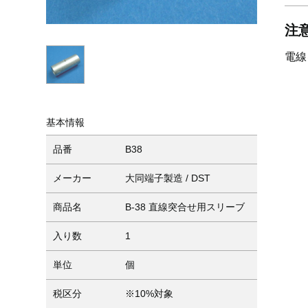
注
電線
基本情報
品番
B38
メーカー
大同端子製造 / DST
商品名
B-38 直線突合せ用スリーブ
入り数
1
単位
個
税区分
※10%対象