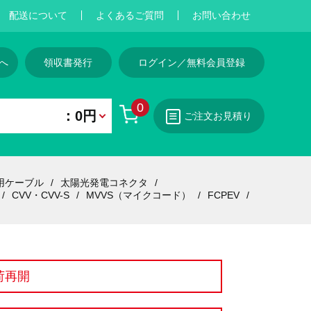
配送について
よくあるご質問
お問い合わせ
へ
領収書発行
ログイン／無料会員登録
0
：0円
ご注文お見積り
用ケーブル
太陽光発電コネクタ
CVV・CVV-S
MVVS（マイクコード）
FCPEV
荷再開