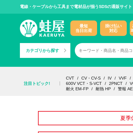
電線・ケーブルから工具まで電材品が揃うSDSの通販サイト
最短
掛け払い
当日出荷
対応
カテゴリから探す
CVT
CV・CV-S
IV
VVF
注目トピック!
600V VCT・S-VCT
2PNCT
V
耐火 EM-FP
耐熱 HP
警報 AE
夏季