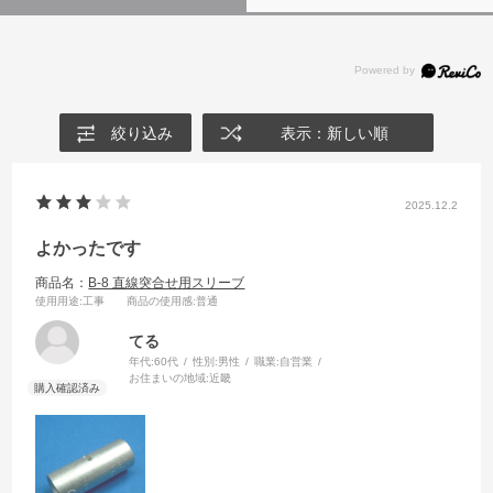
絞り込み
表示：新しい順
2025.12.2
よかったです
商品名：
B-8 直線突合せ用スリーブ
使用用途
:工事
商品の使用感
:普通
てる
年代:
60代
性別:
男性
職業:
自営業
お住まいの地域:
近畿