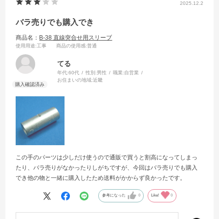
2025.12.2
バラ売りでも購入でき
商品名：
B-38 直線突合せ用スリーブ
使用用途
:工事
商品の使用感
:普通
てる
年代:
60代
性別:
男性
職業:
自営業
お住まいの地域:
近畿
この手のパーツは少しだけ使うので通販で買うと割高になってしまっ
たり、バラ売りがなかったりしがちですが、今回はバラ売りでも購入
でき他の物と一緒に購入したため送料がかからず良かったです。
参考になった
0
Like!
0