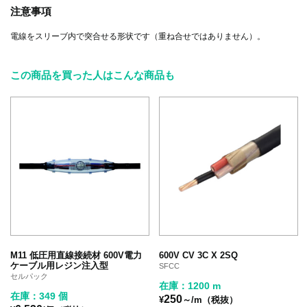
注意事項
電線をスリーブ内で突合せる形状です（重ね合せではありません）。
この商品を買った人はこんな商品も
M11 低圧用直線接続材 600V電力
600V CV 3C X 2SQ
ケーブル用レジン注入型
SFCC
セルパック
在庫：1200 m
在庫：349 個
250
¥
～/m（税抜）