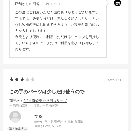
店舗からの回答
2025.12.11
この度はご利用いただき誠にありがとうございます。
当店では「必要な分だけ、無駄なく購入したい」とい
うお客様の声にお応えできるよう、バラ売り対応にも
力を入れております。
今後もより便利にご利用いただけるショップを目指し
てまいりますので、またのご利用を心よりお待ちして
おります。
2025.12.2
この手のパーツは少しだけ使うので
商品名：
B-14 直線突合せ用スリーブ
使用用途
:工事
商品の使用感
:普通
てる
年代:
60代
性別:
男性
職業:
自営業
お住まいの地域:
近畿