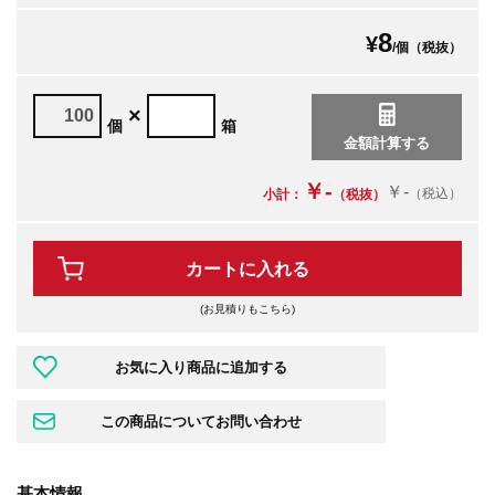
8
¥
/個（税抜）
×
個
箱
￥-
￥-
（税込）
小計：
（税抜）
カートに入れる
(お見積りもこちら)
基本情報