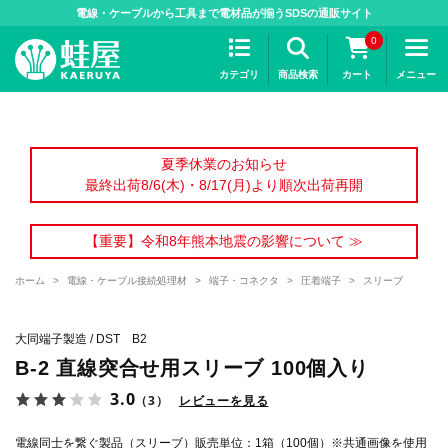
>
電線・ケーブルから工具まで電材品が揃うSDSの通販サイト
0
カテゴリ
商品検索
カート
メニュー
夏季休業のお知らせ
最終出荷8/6(木)・8/17(月)より順次出荷再開
【重要】令和8年熊本地震の影響について ≫
ホーム
>
電線・ケーブル接続処理材
>
端子・コネクタ
>
圧着端子
>
スリーブ
大同端子製造 / DST B2
B-2 直線突合せ用スリーブ 100個入り
3.0
（3）
レビューを見る
電線同士を繋ぐ製品（スリーブ）販売単位：1箱（100個）※共通画像を使用