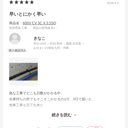
2026.6.2
早いとにかく早い
商品名：
600V CV 3C X 3.5SQ
使用用途
:工事
商品の使用感
:良い
きなこ
年代:
40代
性別:
男性
職業:
自営業
お住まいの地域:
九州・沖縄
急な工事でどこも日数がかかる中、
在庫持ちの所でもそこそこかかるのが2、3日で届いた
無事工事も完了出来た
いつも頼んでいる割と早めな棒大手サイトでも同時に別の物を頼んだ
続きを読む
がそれより早く到着した
助かりました