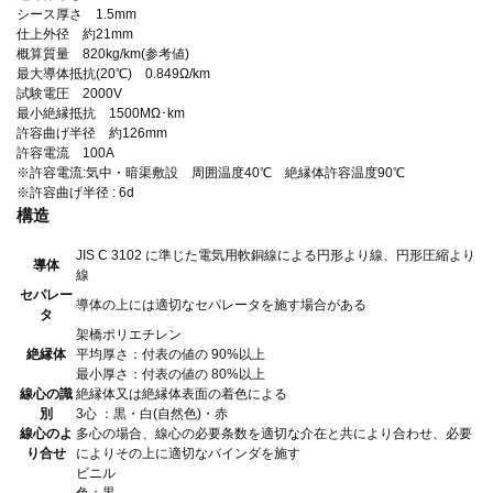
シース厚さ 1.5mm
仕上外径 約21mm
概算質量 820kg/km(参考値)
最大導体抵抗(20℃) 0.849Ω/km
試験電圧 2000V
最小絶縁抵抗 1500MΩ･km
許容曲げ半径 約126mm
許容電流 100A
※許容電流:気中・暗渠敷設 周囲温度40℃ 絶縁体許容温度90℃
※許容曲げ半径 : 6d
構造
JIS C 3102 に準じた電気用軟銅線による円形より線、円形圧縮より
導体
線
セパレー
導体の上には適切なセパレータを施す場合がある
タ
架橋ポリエチレン
絶縁体
平均厚さ：付表の値の 90%以上
最小厚さ：付表の値の 80%以上
線心の識
絶縁体又は絶縁体表面の着色による
別
3心 ：黒・白(自然色)・赤
線心のよ
多心の場合、線心の必要条数を適切な介在と共により合わせ、必要
り合せ
によりその上に適切なバインダを施す
ビニル
色：黒