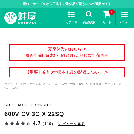
>
電線・ケーブルから工具まで電材品が揃うSDSの通販サイト
0
カテゴリ
商品検索
カート
メニュー
夏季休業のお知らせ
最終出荷8/6(木)・8/17(月)より順次出荷再開
【重要】令和8年熊本地震の影響について ≫
ホーム
>
電線・ケーブル
>
IV・CV・CVV・VVF・DV
>
低圧用電力ケーブル
>
CV・CV-S
SFCC 600V CV3X22-SFCC
600V CV 3C X 22SQ
4.7
（110）
レビューを見る