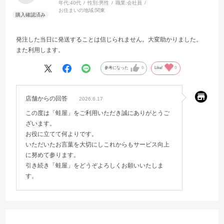
年代:
40代
性別:
男性
職業:
会社員
お住まいの地域:
関東
発注した当日に発送することは信じられません。大変助かりました。
また利用します。
参考になった
0
Like!
0
店舗からの回答
2026.6.17
この度は「蛙屋」をご利用いただき誠にありがとうご
ざいます。
お役に立てて何よりです。
いただいたお言葉を大切にしこれからもサービス向上
に努めて参ります。
引き続き「蛙屋」をどうぞよろしくお願いいたしま
す。