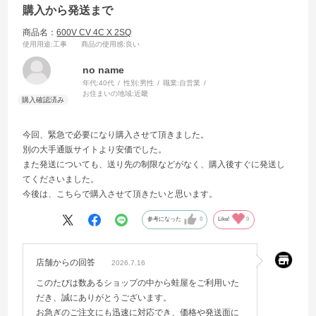
購入から発送まで
商品名：
600V CV 4C X 2SQ
使用用途
:工事
商品の使用感
:良い
no name
年代:
40代
性別:
男性
職業:
自営業
お住まいの地域:
近畿
今回、緊急で必要になり購入させて頂きました。
別の大手通販サイトより安価でした。
また発送についても、送り先の制限などがなく、購入後すぐに発送し
てくださいました。
今後は、こちらで購入させて頂きたいと思います。
参考になった
0
Like!
0
店舗からの回答
2026.7.16
このたびは数あるショップの中から蛙屋をご利用いた
だき、誠にありがとうございます。
お急ぎのご注文にも迅速に対応でき、価格や発送面に