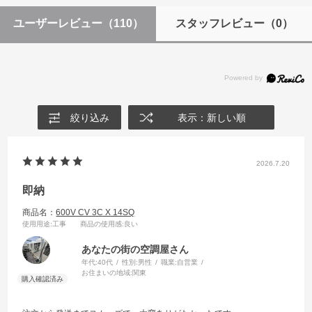
ユーザーレビュー
（110）
スタッフレビュー
（0）
絞り込み
表示：新しい順
2026.7.20
即納
商品名：
600V CV 3C X 14SQ
使用用途
:工事
商品の使用感
:良い
あなたの街の空調屋さん
年代:
40代
性別:
男性
職業:
自営業
お住まいの地域:
関東