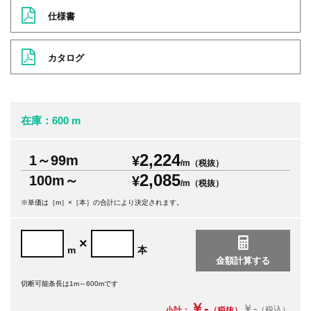
仕様書
カタログ
在庫：600 m
2,224
1～99m
¥
/m（税抜）
2,085
100m～
¥
/m（税抜）
※単価は［m］×［本］の合計により決定されます。
×
m
本
切断可能条長は1m～600mです
￥-
￥-
（税込）
小計：
（税抜）