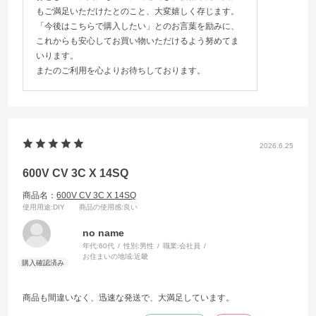
もご満足いただけたとのこと、大変嬉しく存じます。
「今後はこちらで購入したい」とのお言葉を励みに、
これからも安心してお買い物いただけるよう努めてま
いります。
またのご利用を心よりお待ちしております。
2026.6.25
600V CV 3C X 14SQ
商品名：
600V CV 3C X 14SQ
使用用途
:DIY
商品の使用感
:良い
no name
年代:
60代
性別:
男性
職業:
会社員
お住まいの地域:
近畿
商品も間違いなく、迅速な発送で、大満足しています。