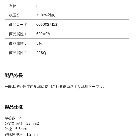
単位
m
税区分
※10%対象
商品コード
0000827112
商品属性１
600VCV
商品属性２
3芯
商品属性３
22SQ
製品特長
一般工場や建屋内配線に使用される低コストな汎用ケーブル。
製品仕様
線芯数 3
公称断面積 22mm2
外径 5.5mm
絶縁体厚さ 1.2mm