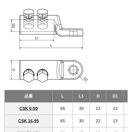
品番
L
L1
D
D1
CSK 6-50
65
30
22
13
CSK 16-95
65
30
22
13