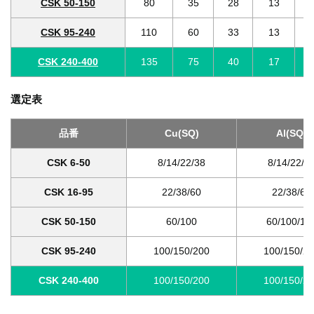
CSK 50-150
80
35
28
13
CSK 95-240
110
60
33
13
CSK 240-400
135
75
40
17
選定表
品番
Cu(SQ)
Al(SQ)
CSK 6-50
8/14/22/38
8/14/22/3
CSK 16-95
22/38/60
22/38/60
CSK 50-150
60/100
60/100/15
CSK 95-240
100/150/200
100/150/2
CSK 240-400
100/150/200
100/150/2