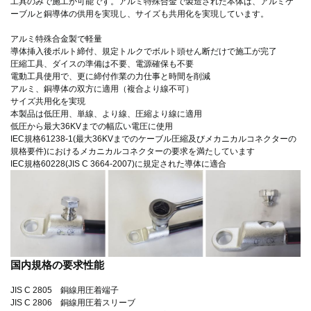
工具のみで施工が可能です。アルミ特殊合金で製造された本体は、アルミケ
ーブルと銅導体の供用を実現し、サイズも共用化を実現しています。
アルミ特殊合金製で軽量
導体挿入後ボルト締付、規定トルクでボルト頭せん断だけで施工が完了
圧縮工具、ダイスの準備は不要、電源確保も不要
電動工具使用で、更に締付作業の力仕事と時間を削減
アルミ、銅導体の双方に適用（複合より線不可）
サイズ共用化を実現
本製品は低圧用、単線、より線、圧縮より線に適用
低圧から最大36KVまでの幅広い電圧に使用
IEC規格61238-1(最大36KVまでのケーブル圧縮及びメカニカルコネクターの
規格要件)におけるメカニカルコネクターの要求を満たしています
IEC規格60228(JIS C 3664-2007)に規定された導体に適合
国内規格の要求性能
JIS C 2805 銅線用圧着端子
JIS C 2806 銅線用圧着スリーブ