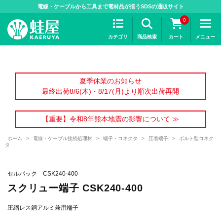
>
電線・ケーブルから工具まで電材品が揃うSDSの通販サイト
0
カテゴリ
商品検索
カート
メニュー
夏季休業のお知らせ
最終出荷8/6(木)・8/17(月)より順次出荷再開
【重要】令和8年熊本地震の影響について ≫
ホーム
>
電線・ケーブル接続処理材
>
端子・コネクタ
>
圧着端子
>
ボルト型コネク
タ
セルパック CSK240-400
スクリュー端子 CSK240-400
圧縮レス銅アルミ兼用端子