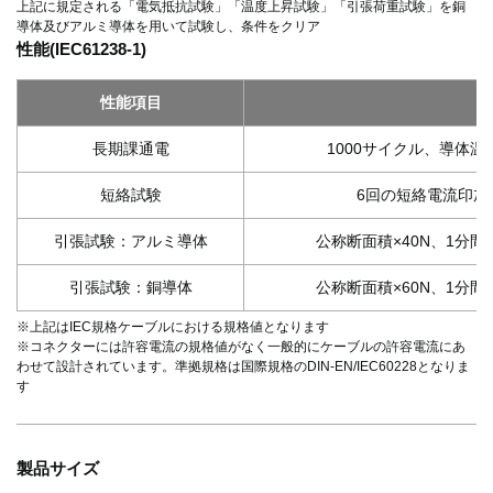
上記に規定される「電気抵抗試験」「温度上昇試験」「引張荷重試験」を銅
導体及びアルミ導体を用いて試験し、条件をクリア
性能(IEC61238-1)
性能項目
長期課通電
1000サイクル、導体温
短絡試験
6回の短絡電流印加
引張試験：アルミ導体
公称断面積×40N、1分間
引張試験：銅導体
公称断面積×60N、1分間
※上記はIEC規格ケーブルにおける規格値となります
※コネクターには許容電流の規格値がなく一般的にケーブルの許容電流にあ
わせて設計されています。準拠規格は国際規格のDIN-EN/IEC60228となりま
す
製品サイズ