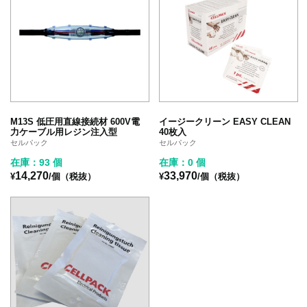
M13S 低圧用直線接続材 600V電
イージークリーン EASY CLEAN
力ケーブル用レジン注入型
40枚入
セルパック
セルパック
在庫：93 個
在庫：0 個
14,270
33,970
¥
/個（税抜）
¥
/個（税抜）