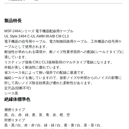
製品特長
MSF-2464シリーズ 電子機器配線用ケーブル
UL Style 2464 C-UL AWM I/II A/B CM CL3
電子機器の信号用ケーブル、電力制御回路用ケーブル、工作機器の信号用ケ
ーブルとして使用されます。
耐油性が求められる環境や、耐ノイズ性要求箇所への配線(シールドタイプ)に
適しています。
リスティング規格:CMとCL3規格取得のマルチタイプ電線になります。
外観が美しく耐油性に優れています。
省スペース化によって狭い場所での配線に最適です。
編組シールドを施していますので、放射ノイズや外部からのノイズの影響に
対して高いノイズ除去効果及び優れた柔軟性があります。
定尺品(切断不可)
シース黒
絶縁体標準色
層撚りタイプ
黒、白、赤、緑、黄、茶、青、灰、橙、空
対撚りタイプ
黒・黒 / 白、赤・赤 / 白、緑・緑 / 白、黄・黄 / 白、茶・茶 / 白、