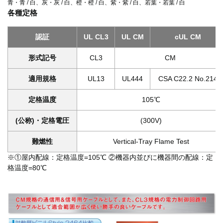
青・青 / 白、灰・灰 / 白、橙・橙 / 白、紫・紫 / 白、若葉・若葉 / 白
各種定格
認証
UL CL3
UL CM
cUL CM
形式記号
CL3
CM
適用規格
UL13
UL444
CSA C22.2 No.214
定格温度
105℃
(公称)・定格電圧
(300V)
難燃性
Vertical-Tray Flame Test
※①屋内配線：定格温度=105℃ ②機器内並びに機器間の配線：定
格温度=80℃