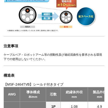
注意事項
ケーブルベア・ロボットアーム等の摺動性及び連続屈曲性を要求される環境
下での使用はしないでください。
構造表
【MSF-2464TVB】シールド付きタイプ
導体構成
絶縁体外径
製品外径
AWG
芯数
本/mm
mm
mm
1P
1.08
4.9