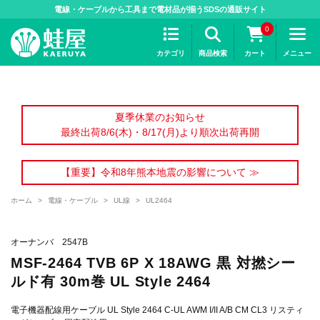
>
電線・ケーブルから工具まで電材品が揃うSDSの通販サイト
0
カテゴリ
商品検索
カート
メニュー
夏季休業のお知らせ
最終出荷8/6(木)・8/17(月)より順次出荷再開
【重要】令和8年熊本地震の影響について ≫
ホーム
>
電線・ケーブル
>
UL線
>
UL2464
オーナンバ 2547B
MSF-2464 TVB 6P X 18AWG 黒 対撚シー
ルド有 30m巻 UL Style 2464
電子機器配線用ケーブル UL Style 2464 C-UL AWM I/II A/B CM CL3 リスティ