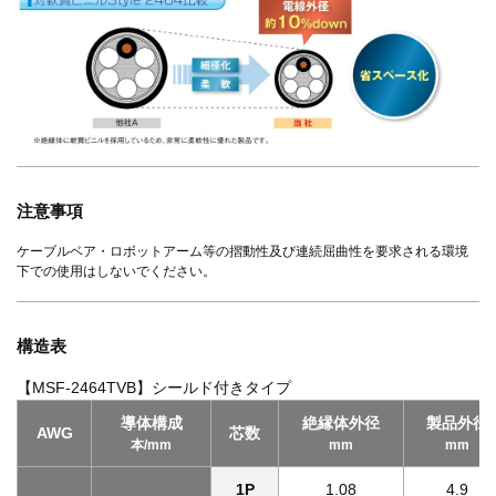
注意事項
ケーブルベア・ロボットアーム等の摺動性及び連続屈曲性を要求される環境
下での使用はしないでください。
構造表
【MSF-2464TVB】シールド付きタイプ
導体構成
絶縁体外径
製品外径
AWG
芯数
本/mm
mm
mm
1P
1.08
4.9