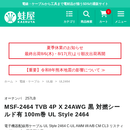
>
電線・ケーブルから工具まで電材品が揃うSDSの通販サイト
0
カテゴリ
商品検索
カート
メニュー
夏季休業のお知らせ
最終出荷8/6(木)・8/17(月)より順次出荷再開
【重要】令和8年熊本地震の影響について ≫
ホーム
>
電線・ケーブル
>
UL線
>
UL2464
オーナンバ 257LB
MSF-2464 TVB 4P X 24AWG 黒 対撚シー
ルド有 100m巻 UL Style 2464
電子機器配線用ケーブル UL Style 2464 C-UL AWM I/II A/B CM CL3 リスティ