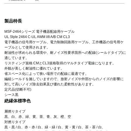
製品特長
MSF-2464シリーズ 電子機器配線用ケーブル
UL Style 2464 C-UL AWM I/II A/B CM CL3
電子機器の信号用ケーブル、電力制御回路用ケーブル、工作機器の信号用ケ
ーブルとして使用されます。
耐油性が求められる環境や、耐ノイズ性要求箇所への配線(シールドタイプ)に
適しています。
リスティング規格:CMとCL3規格取得のマルチタイプ電線になります。
外観が美しく耐油性に優れています。
省スペース化によって狭い場所での配線に最適です。
編組シールドを施していますので、放射ノイズや外部からのノイズの影響に
対して高いノイズ除去効果及び優れた柔軟性があります。
定尺品(切断不可)
シース黒
絶縁体標準色
層撚りタイプ
黒、白、赤、緑、黄、茶、青、灰、橙、空
対撚りタイプ
黒・黒 / 白、赤・赤 / 白、緑・緑 / 白、黄・黄 / 白、茶・茶 / 白、