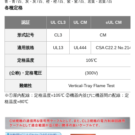
青・青 / 白、灰・灰 / 白、橙・橙 / 白、紫・紫 / 白、若葉・若葉 / 白
各種定格
認証
UL CL3
UL CM
cUL CM
形式記号
CL3
CM
適用規格
UL13
UL444
CSA C22.2 No.214
定格温度
105℃
(公称)・定格電圧
(300V)
難燃性
Vertical-Tray Flame Test
※①屋内配線：定格温度=105℃ ②機器内並びに機器間の配線：定
格温度=80℃