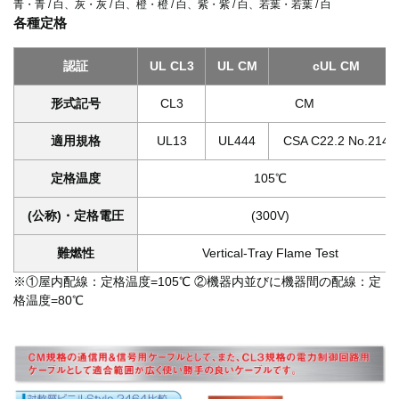
青・青 / 白、灰・灰 / 白、橙・橙 / 白、紫・紫 / 白、若葉・若葉 / 白
各種定格
認証
UL CL3
UL CM
cUL CM
形式記号
CL3
CM
適用規格
UL13
UL444
CSA C22.2 No.214
定格温度
105℃
(公称)・定格電圧
(300V)
難燃性
Vertical-Tray Flame Test
※①屋内配線：定格温度=105℃ ②機器内並びに機器間の配線：定
格温度=80℃