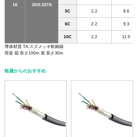
16
26/0.26TA
5C
2.2
8.6
6C
2.2
9.3
10C
2.2
11.5
導体材質 TA:スズメッキ軟銅線
荷姿 箱:長さ100m 束:長さ30m
蛙屋からのおすすめ