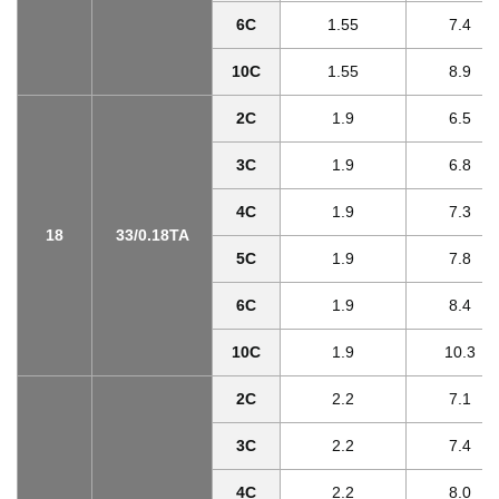
6C
1.55
7.4
10C
1.55
8.9
2C
1.9
6.5
3C
1.9
6.8
4C
1.9
7.3
18
33/0.18TA
5C
1.9
7.8
6C
1.9
8.4
10C
1.9
10.3
2C
2.2
7.1
3C
2.2
7.4
4C
2.2
8.0