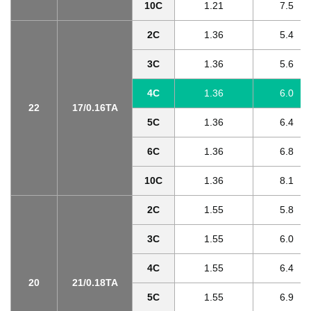
10C
1.21
7.5
2C
1.36
5.4
3C
1.36
5.6
4C
1.36
6.0
22
17/0.16TA
5C
1.36
6.4
6C
1.36
6.8
10C
1.36
8.1
2C
1.55
5.8
3C
1.55
6.0
4C
1.55
6.4
20
21/0.18TA
5C
1.55
6.9