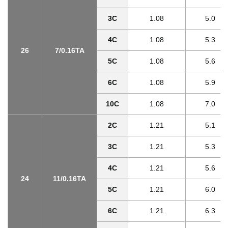
3C
1.08
5.0
4C
1.08
5.3
26
7/0.16TA
5C
1.08
5.6
6C
1.08
5.9
10C
1.08
7.0
2C
1.21
5.1
3C
1.21
5.3
4C
1.21
5.6
24
11/0.16TA
5C
1.21
6.0
6C
1.21
6.3