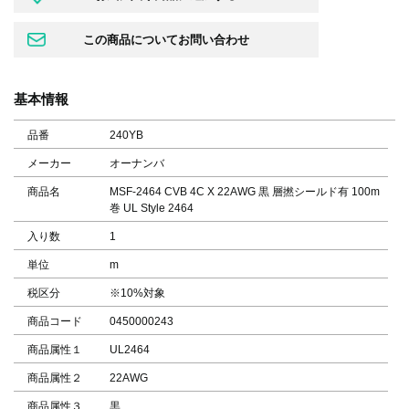
基本情報
品番
240YB
メーカー
オーナンバ
商品名
MSF-2464 CVB 4C X 22AWG 黒 層撚シールド有 100m
巻 UL Style 2464
入り数
1
単位
m
税区分
※10%対象
商品コード
0450000243
商品属性１
UL2464
商品属性２
22AWG
商品属性３
黒