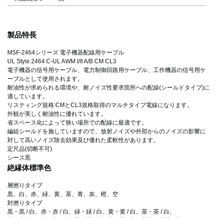
製品特長
MSF-2464シリーズ 電子機器配線用ケーブル
UL Style 2464 C-UL AWM I/II A/B CM CL3
電子機器の信号用ケーブル、電力制御回路用ケーブル、工作機器の信号用ケ
ーブルとして使用されます。
耐油性が求められる環境や、耐ノイズ性要求箇所への配線(シールドタイプ)に
適しています。
リスティング規格:CMとCL3規格取得のマルチタイプ電線になります。
外観が美しく耐油性に優れています。
省スペース化によって狭い場所での配線に最適です。
編組シールドを施していますので、放射ノイズや外部からのノイズの影響に
対して高いノイズ除去効果及び優れた柔軟性があります。
定尺品(切断不可)
シース黒
絶縁体標準色
層撚りタイプ
黒、白、赤、緑、黄、茶、青、灰、橙、空
対撚りタイプ
黒・黒 / 白、赤・赤 / 白、緑・緑 / 白、黄・黄 / 白、茶・茶 / 白、