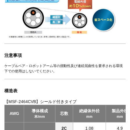
注意事項
ケーブルベア・ロボットアーム等の摺動性及び連続屈曲性を要求される環境
下での使用はしないでください。
構造表
【MSF-2464CVB】シールド付きタイプ
導体構成
絶縁体外径
製品外径
AWG
芯数
本/mm
mm
mm
2C
1.08
4.9