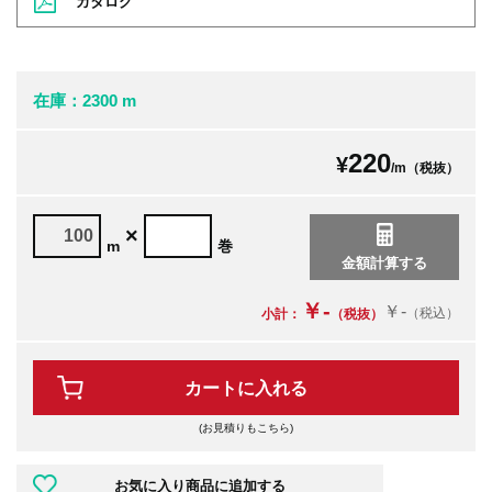
カタログ
在庫：2300 m
220
¥
/m（税抜）
×
m
巻
￥-
￥-
（税込）
小計：
（税抜）
カートに入れる
(お見積りもこちら)