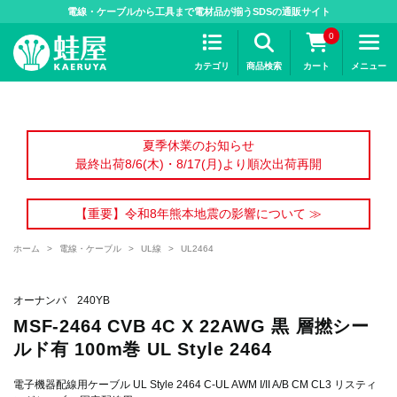
>
電線・ケーブルから工具まで電材品が揃うSDSの通販サイト
0
カテゴリ
商品検索
カート
メニュー
夏季休業のお知らせ
最終出荷8/6(木)・8/17(月)より順次出荷再開
【重要】令和8年熊本地震の影響について ≫
ホーム
>
電線・ケーブル
>
UL線
>
UL2464
オーナンバ 240YB
MSF-2464 CVB 4C X 22AWG 黒 層撚シー
ルド有 100m巻 UL Style 2464
電子機器配線用ケーブル UL Style 2464 C-UL AWM I/II A/B CM CL3 リスティ