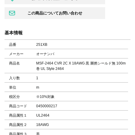
基本情報
品番
251XB
メーカー
オーナンバ
商品名
MSF-2464 CVR 2C X 18AWG 黒 層撚シールド無 100m
巻 UL Style 2464
入り数
1
単位
m
税区分
※10%対象
商品コード
0450000217
商品属性１
UL2464
商品属性２
18AWG
商品属性３
黒