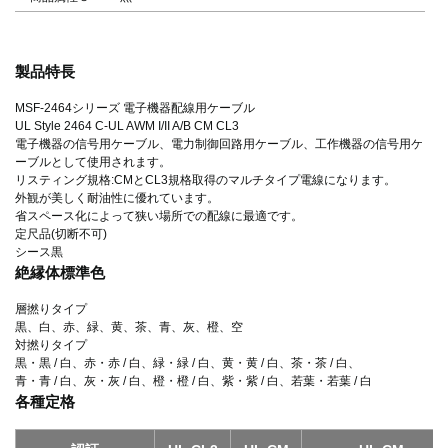
製品特長
MSF-2464シリーズ 電子機器配線用ケーブル
UL Style 2464 C-UL AWM I/II A/B CM CL3
電子機器の信号用ケーブル、電力制御回路用ケーブル、工作機器の信号用ケ
ーブルとして使用されます。
リスティング規格:CMとCL3規格取得のマルチタイプ電線になります。
外観が美しく耐油性に優れています。
省スペース化によって狭い場所での配線に最適です。
定尺品(切断不可)
シース黒
絶縁体標準色
層撚りタイプ
黒、白、赤、緑、黄、茶、青、灰、橙、空
対撚りタイプ
黒・黒 / 白、赤・赤 / 白、緑・緑 / 白、黄・黄 / 白、茶・茶 / 白、
青・青 / 白、灰・灰 / 白、橙・橙 / 白、紫・紫 / 白、若葉・若葉 / 白
各種定格