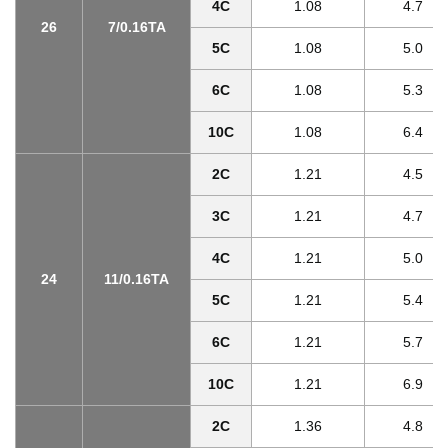
4C
1.08
4.7
26
7/0.16TA
5C
1.08
5.0
6C
1.08
5.3
10C
1.08
6.4
2C
1.21
4.5
3C
1.21
4.7
4C
1.21
5.0
24
11/0.16TA
5C
1.21
5.4
6C
1.21
5.7
10C
1.21
6.9
2C
1.36
4.8