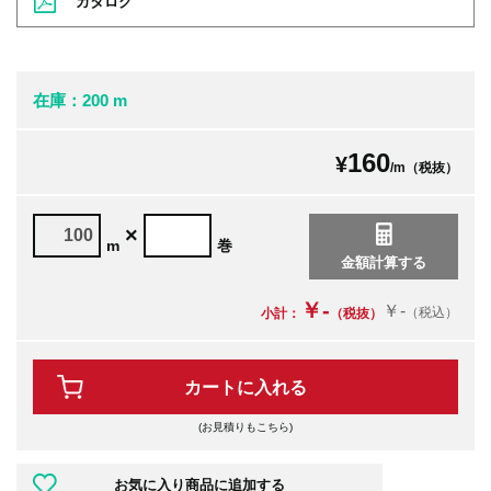
カタログ
在庫：200 m
160
¥
/m（税抜）
×
m
巻
￥-
￥-
（税込）
小計：
（税抜）
カートに入れる
(お見積りもこちら)