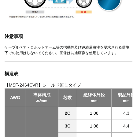
注意事項
ケーブルベア・ロボットアーム等の摺動性及び連続屈曲性を要求される環境
下での使用はしないでください。画像は共通画像を使用しています。
構造表
【MSF-2464CVR】シールド無しタイプ
導体構成
絶縁体外径
製品外径
AWG
芯数
本/mm
mm
mm
2C
1.08
4.3
3C
1.08
4.4