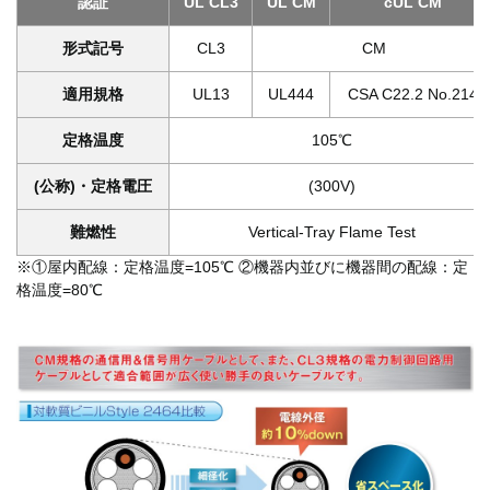
認証
UL CL3
UL CM
cUL CM
形式記号
CL3
CM
適用規格
UL13
UL444
CSA C22.2 No.214
定格温度
105℃
(公称)・定格電圧
(300V)
難燃性
Vertical-Tray Flame Test
※①屋内配線：定格温度=105℃ ②機器内並びに機器間の配線：定
格温度=80℃