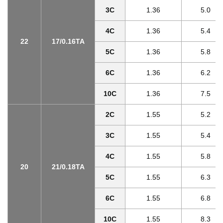
3C
1.36
5.0
4C
1.36
5.4
22
17/0.16TA
5C
1.36
5.8
6C
1.36
6.2
10C
1.36
7.5
2C
1.55
5.2
3C
1.55
5.4
4C
1.55
5.8
20
21/0.18TA
5C
1.55
6.3
6C
1.55
6.8
10C
1.55
8.3