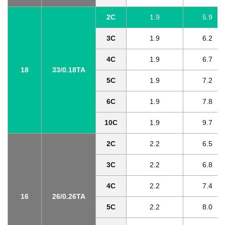
2C
1.9
5.9
3C
1.9
6.2
4C
1.9
6.7
18
33/0.18TA
5C
1.9
7.2
6C
1.9
7.8
10C
1.9
9.7
2C
2.2
6.5
3C
2.2
6.8
4C
2.2
7.4
16
26/0.26TA
5C
2.2
8.0