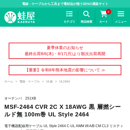
>
電線・ケーブルから工具まで電材品が揃うSDSの通販サイト
0
カテゴリ
商品検索
カート
メニュー
夏季休業のお知らせ
最終出荷8/6(木)・8/17(月)より順次出荷再開
【重要】令和8年熊本地震の影響について ≫
ホーム
>
電線・ケーブル
>
UL線
>
UL2464
オーナンバ 251XB
MSF-2464 CVR 2C X 18AWG 黒 層撚シー
ルド無 100m巻 UL Style 2464
電子機器配線用ケーブル UL Style 2464 C-UL AWM I/II A/B CM CL3 リスティ