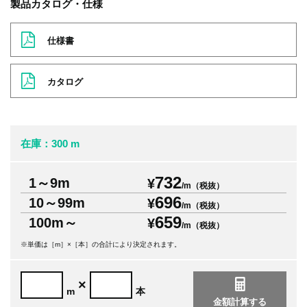
製品カタログ・仕様
仕様書
カタログ
在庫：300 m
732
1～9m
¥
/m（税抜）
696
10～99m
¥
/m（税抜）
659
100m～
¥
/m（税抜）
※単価は［m］×［本］の合計により決定されます。
×
m
本