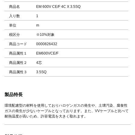
商品名
EM 600V CE/F 4C X 3.5SQ
入り数
1
単位
m
税区分
※10%対象
商品コード
0000826432
商品属性１
EM600VCE/F
商品属性２
4芯
商品属性３
3.5SQ
製品特長
環境配慮型の材料を使用しておりハロゲンガスの発生や、土壌汚染、腐食性
ガスの発生が少ないケーブルとなっております。また、VVケーブルと比べて
耐熱温度が高いため、許容電流を大きく取れます。