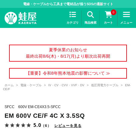
>
電線・ケーブルから工具まで電材品が揃うSDSの通販サイト
0
カテゴリ
商品検索
カート
メニュー
夏季休業のお知らせ
最終出荷8/6(木)・8/17(月)より順次出荷再開
【重要】令和8年熊本地震の影響について ≫
ホーム
>
電線・ケーブル
>
IV・CV・CVV・VVF・DV
>
低圧用電力ケーブル
>
EM-
CE/F
SFCC 600V EM-CE4X3.5-SFCC
EM 600V CE/F 4C X 3.5SQ
5.0
（6）
レビューを見る