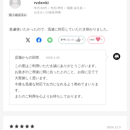
rvdenki
年代:
60代
性別:
男性
職業:
会社員
お住まいの地域:
関東
急遽使いたかったので、迅速に対応していただき助かりました。
参考になった
0
Like!
0
店舗からの回答
2026.2.26
この度はご利用いただき誠にありがとうございます。
お急ぎのご用途に間に合ったとのこと、お役に立てて
大変嬉しく思います。
今後も迅速な対応でお力になれるよう努めてまいりま
す。
またのご利用を心よりお待ちしております。
2024.12.3