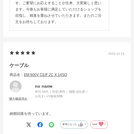
す。ご要望にお応えすることが出来、大変嬉しく思い
ます。今後もお客様に満足していただけるショップを
目指し、精進を重ねさせていただきます。またのご注
文をお待ちしております。
2023.12.15
ケーブル
商品名：
EM 600V CE/F 2C X 14SQ
no name
年代:
50代
性別:
男性
職業:
会社員
お住まいの地域:
関東
納期回復を待っています。
参考になった
0
Like!
0