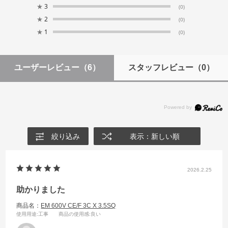
★
3
(0)
★
2
(0)
★
1
(0)
ユーザーレビュー
（6）
スタッフレビュー
（0）
絞り込み
表示：新しい順
2026.2.25
助かりました
商品名：
EM 600V CE/F 3C X 3.5SQ
使用用途
:工事
商品の使用感
:良い