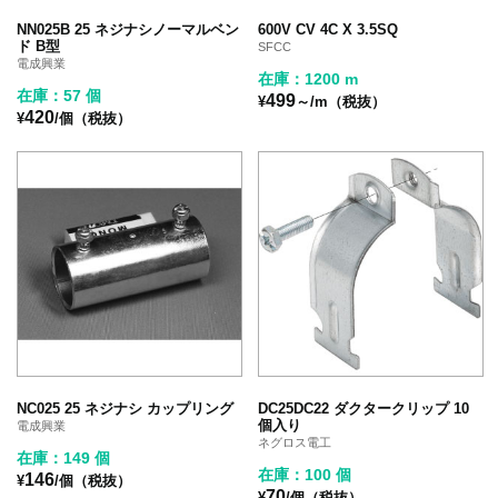
NN025B 25 ネジナシノーマルベン
600V CV 4C X 3.5SQ
ド B型
SFCC
電成興業
在庫：1200 m
在庫：57 個
499
¥
～/m（税抜）
420
¥
/個（税抜）
NC025 25 ネジナシ カップリング
DC25DC22 ダクタークリップ 10
個入り
電成興業
ネグロス電工
在庫：149 個
在庫：100 個
146
¥
/個（税抜）
70
¥
/個（税抜）