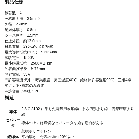
製品仕様
線芯数 4
公称断面積 3.5mm2
外径 2.4mm
絶縁体厚さ 0.8mm
シース厚さ 1.5mm
仕上外径 約13.0mm
概算質量 230kg/km(参考値)
最大導体抵抗(20℃) 5.30Ω/km
試験電圧 1500V
最小絶縁抵抗 2500MΩ･km
許容曲げ半径 約78mm
許容電流 33A
※許容電流:気中・暗渠敷設 周囲温度40℃ 絶縁体許容温度90℃ 三相4線
式による3線芯のみ通電
※許容曲げ半径 : 6d
構造
JIS C 3102 に準じた電気用軟銅線による円形より線、円形圧縮より
導体
線
セパレー
導体の上には適切なセパレータを施す場合がある
タ
架橋ポリエチレン
絶縁体
平均厚さ：付表の値の 90%以上