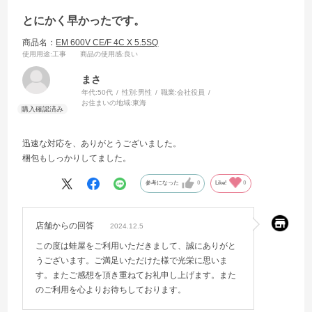
とにかく早かったです。
商品名：
EM 600V CE/F 4C X 5.5SQ
使用用途
:工事
商品の使用感
:良い
まさ
年代:
50代
性別:
男性
職業:
会社役員
お住まいの地域:
東海
迅速な対応を、ありがとうございました。
梱包もしっかりしてました。
参考になった
0
Like!
0
店舗からの回答
2024.12.5
この度は蛙屋をご利用いただきまして、誠にありがと
うございます。ご満足いただけた様で光栄に思いま
す。またご感想を頂き重ねてお礼申し上げます。また
のご利用を心よりお待ちしております。