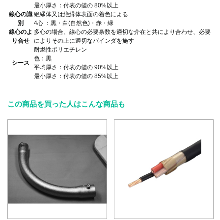
最小厚さ：付表の値の 80%以上
線心の識
絶縁体又は絶縁体表面の着色による
別
4心 ：黒・白(自然色)・赤・緑
線心のよ
多心の場合、線心の必要条数を適切な介在と共により合わせ、必要
り合せ
によりその上に適切なバインダを施す
耐燃性ポリエチレン
色：黒
シース
平均厚さ：付表の値の 90%以上
最小厚さ：付表の値の 85%以上
この商品を買った人はこんな商品も