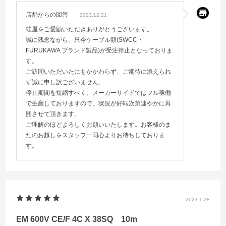
店舗からの回答
2023.12.21
蛙屋をご愛顧いただきありがとうございます。
誠に残念ながら、只今ケーブル類(SWCC・
FURUKAWA ブランド製品)が受注停止となっておりま
す。
ご訪問いただいたにもかかわらず、ご期待に添えられ
ず誠に申し訳ございません。
停止期間を短縮すべく、メーカーサイドではフル稼働
で生産しておりますので、状況が好転次第速やかに再
開させて頂きます。
ご理解のほどよろしくお願いいたします。お客様のま
たのお越しをスタッフ一同心よりお待ちしておりま
す。
2023.1.28
EM 600V CE/F 4C X 38SQ 10m