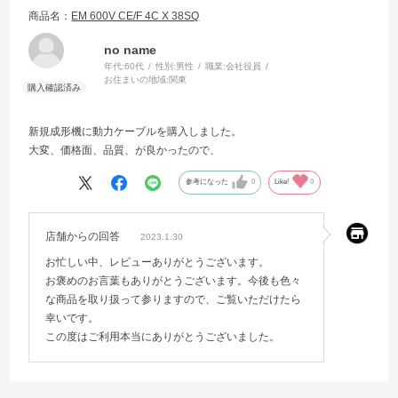
商品名：
EM 600V CE/F 4C X 38SQ
no name
年代:
60代
性別:
男性
職業:
会社役員
お住まいの地域:
関東
新規成形機に動力ケーブルを購入しました。
大変、価格面、品質、が良かったので、
参考になった
0
Like!
0
店舗からの回答
2023.1.30
お忙しい中、レビューありがとうございます。
お褒めのお言葉もありがとうございます。今後も色々
な商品を取り扱って参りますので、ご覧いただけたら
幸いです。
この度はご利用本当にありがとうございました。