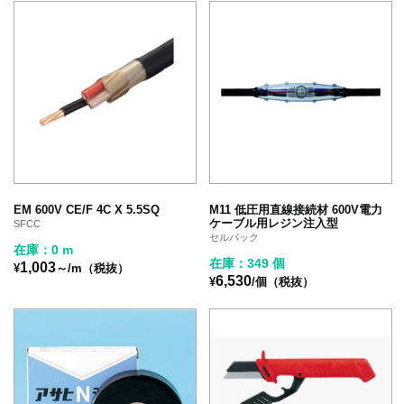
EM 600V CE/F 4C X 5.5SQ
M11 低圧用直線接続材 600V電力
ケーブル用レジン注入型
SFCC
セルパック
在庫：0 m
在庫：349 個
1,003
¥
～/m（税抜）
6,530
¥
/個（税抜）