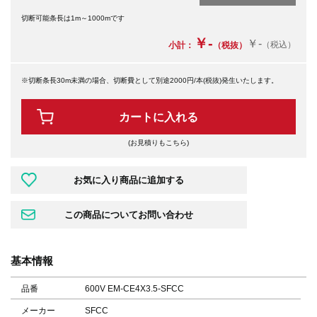
切断可能条長は1m～1000mです
￥-
￥-
（税込）
小計：
（税抜）
※切断条長30m未満の場合、切断費として別途2000円/本(税抜)発生いたします。
カートに入れる
(お見積りもこちら)
基本情報
品番
600V EM-CE4X3.5-SFCC
メーカー
SFCC