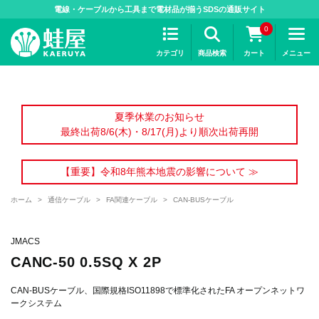
>
電線・ケーブルから工具まで電材品が揃うSDSの通販サイト
0
カテゴリ
商品検索
カート
メニュー
夏季休業のお知らせ
最終出荷8/6(木)・8/17(月)より順次出荷再開
【重要】令和8年熊本地震の影響について ≫
ホーム
>
通信ケーブル
>
FA関連ケーブル
>
CAN-BUSケーブル
JMACS
CANC-50 0.5SQ X 2P
CAN-BUSケーブル、国際規格ISO11898で標準化されたFA オープンネットワ
ークシステム