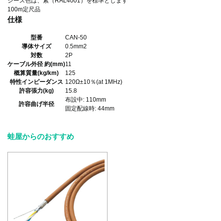
シース色は、紫（RAL4001）を標準とします
100m定尺品
仕様
型番
CAN-50
導体サイズ
0.5mm2
対数
2P
ケーブル外径 約(mm)
11
概算質量(kg/km)
125
特性インピーダンス
120Ω±10％(at 1MHz)
許容張力(kg)
15.8
布設中: 110mm
許容曲げ半径
固定配線時: 44mm
蛙屋からのおすすめ