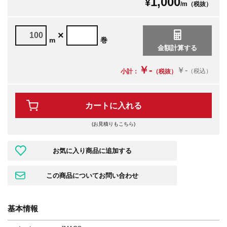
1,000
¥
/m（税抜）
×
m
巻
￥-
￥-
（税込）
小計：
（税抜）
カートに入れる
(お見積りもこちら)
基本情報