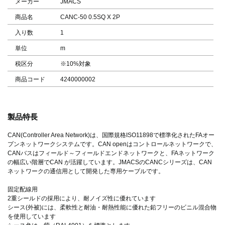
メーカー
JMACS
商品名
CANC-50 0.5SQ X 2P
入り数
1
単位
m
税区分
※10%対象
商品コード
4240000002
製品特長
CAN(Controller Area Network)は、国際規格ISO11898で標準化されたFAオー
プンネットワークシステムです。CAN openはコントロールネットワークで、
CANバスはフィールド～フィールドエンドネットワークと、FAネットワーク
の幅広い階層でCAN が活躍しています。JMACSのCANCシリーズは、CAN
ネットワークの通信用として開発した専用ケーブルです。
固定配線用
2重シールドの採用により、耐ノイズ性に優れています
シース(外被)には、柔軟性と耐油・耐熱性能に優れた鉛フリーのビニル混合物
を使用しています