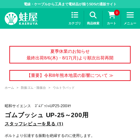
>
電線・ケーブルから工具まで電材品が揃うSDSの通販サイト
0
カテゴリ
商品検索
カート
メニュー
夏季休業のお知らせ
最終出荷8/6(木)・8/17(月)より順次出荷再開
【重要】令和8年熊本地震の影響について ≫
ホーム
>
防振ゴム・除振台
>
ウルトラパッド
昭和サイエンス ｺﾞﾑﾌﾞｯｼｭUP25-200ﾖｳ
ゴムブッシュ UP-25～200用
スタッフレビューを見る (1)
ボルトより伝達する振動を絶縁するのに使用します。