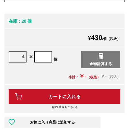
在庫：20 個
430
¥
/個（税抜）
×
個
￥-
￥-
（税込）
小計：
（税抜）
カートに入れる
(お見積りもこちら)