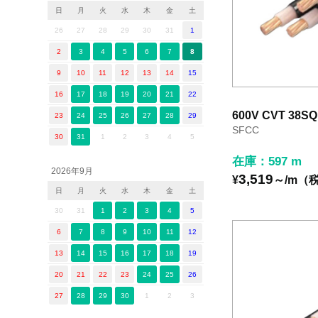
日
月
火
水
木
金
土
26
27
28
29
30
31
1
2
3
4
5
6
7
8
9
10
11
12
13
14
15
16
17
18
19
20
21
22
600V CVT 38SQ
23
24
25
26
27
28
29
SFCC
30
31
1
2
3
4
5
在庫：597 m
2026年9月
3,519
¥
～/m（
日
月
火
水
木
金
土
30
31
1
2
3
4
5
6
7
8
9
10
11
12
13
14
15
16
17
18
19
20
21
22
23
24
25
26
27
28
29
30
1
2
3