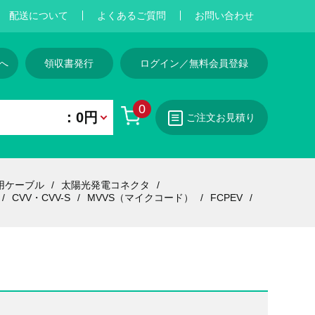
配送について
よくあるご質問
お問い合わせ
へ
領収書発行
ログイン／無料会員登録
0
：0円
ご注文お見積り
用ケーブル
太陽光発電コネクタ
CVV・CVV-S
MVVS（マイクコード）
FCPEV