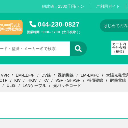
銅建値：
2
3
3
0
千円/トン
ご利用ガイド
044-230-0827
20,000円以上
はじめての方
送料は弊社負担
営業時間：9:00～17:00（土日祝除く）
カート内
合計金額
（税抜）
VVR
EM-EEF/F
DV線
裸銅撚線
EM-LMFC
太陽光発電
CTF
KIV
HKIV
KV
VSF・SHVSF
補償導線
耐熱電線
UL線
LANケーブル
光パッチコード