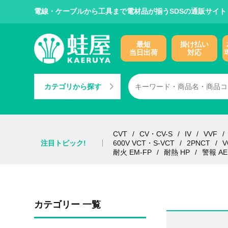
電線・ケーブルから工具まで電材品が揃うSDSの通販サイト
最短
掛け払い
当日出荷
対応
カテゴリから探す
CVT
CV・CV-S
IV
VVF
注目トピック!
600V VCT・S-VCT
2PNCT
V
耐火 EM-FP
耐熱 HP
警報 AE
カテゴリー 一覧