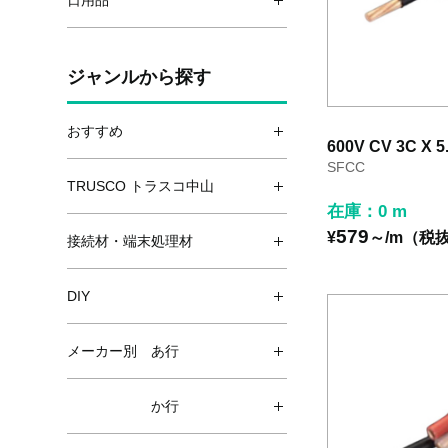
日用品
ジャンルから探す
おすすめ
600V CV 3C X 5
SFCC
TRUSCO トラスコ中山
在庫：0 m
579
¥
～/m（税
接続材・端末処理材
DIY
メーカー別 あ行
か行