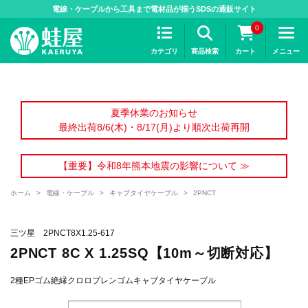
>
電線・ケーブルから工具まで電材品が揃うSDSの通販サイト
0
カテゴリ
商品検索
カート
メニュー
夏季休業のお知らせ
最終出荷8/6(木)・8/17(月)より順次出荷再開
【重要】令和8年熊本地震の影響について ≫
ホーム
>
電線・ケーブル
>
キャブタイヤケーブル
>
2PNCT
三ツ星 2PNCT8X1.25-617
2PNCT 8C X 1.25SQ【10m～切断対応】
2種EPゴム絶縁クロロプレンゴムキャブタイヤケーブル