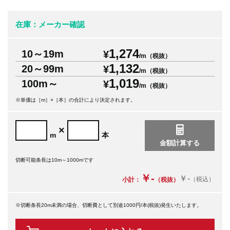
在庫：メーカー確認
1,274
10～19m
¥
/m（税抜）
1,132
20～99m
¥
/m（税抜）
1,019
100m～
¥
/m（税抜）
※単価は［m］×［本］の合計により決定されます。
×
m
本
切断可能条長は10m～1000mです
￥-
￥-
（税込）
小計：
（税抜）
※切断条長20m未満の場合、切断費として別途1000円/本(税抜)発生いたします。