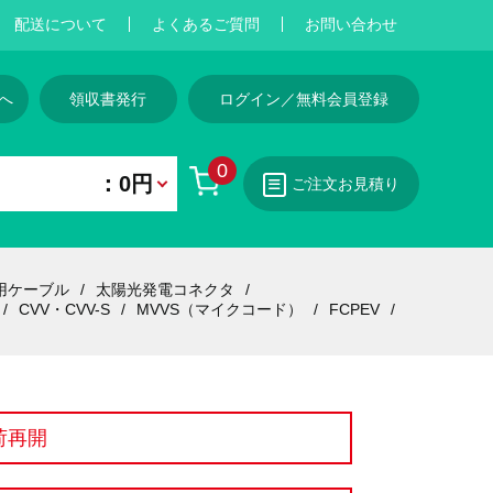
配送について
よくあるご質問
お問い合わせ
へ
領収書発行
ログイン／無料会員登録
0
：0円
ご注文お見積り
用ケーブル
太陽光発電コネクタ
CVV・CVV-S
MVVS（マイクコード）
FCPEV
荷再開