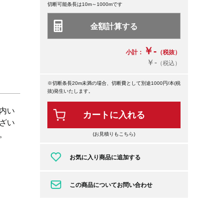
切断可能条長は10m～1000mです
￥-
小計：
（税抜）
￥-
（税込）
※切断条長20m未満の場合、切断費として別途1000円/本(税
抜)発生いたします。
内い
カートに入れる
ざい
。
(お見積りもこちら)
お気に入り商品に追加する
この商品についてお問い合わせ