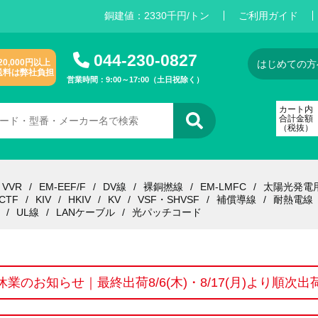
銅建値：
2
3
3
0
千円/トン
ご利用ガイド
044-230-0827
20,000円以上
はじめての方
送料は弊社負担
営業時間：9:00～17:00（土日祝除く）
カート内
合計金額
（税抜）
VVR
EM-EEF/F
DV線
裸銅撚線
EM-LMFC
太陽光発電
CTF
KIV
HKIV
KV
VSF・SHVSF
補償導線
耐熱電線
UL線
LANケーブル
光パッチコード
休業のお知らせ｜最終出荷8/6(木)・8/17(月)より順次出