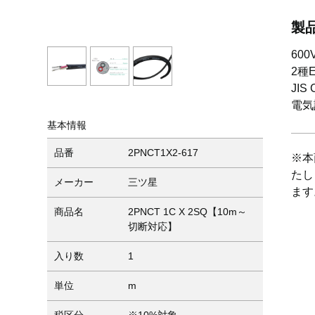
製
60
2種
JIS
電気
基本情報
品番
2PNCT1X2-617
※本
たし
メーカー
三ツ星
ます
商品名
2PNCT 1C X 2SQ【10m～
切断対応】
入り数
1
単位
m