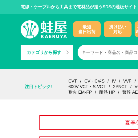
電線・ケーブルから工具まで電材品が揃うSDSの通販サイト
最短
掛け払い
当日出荷
対応
カテゴリから探す
CVT
CV・CV-S
IV
VVF
注目トピック!
600V VCT・S-VCT
2PNCT
V
耐火 EM-FP
耐熱 HP
警報 AE
夏季