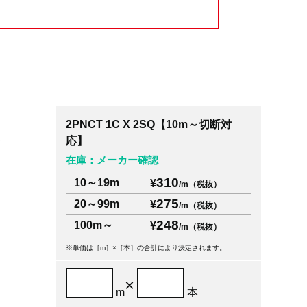
2PNCT 1C X 2SQ【10m～切断対
対
応】
在庫：メーカー確認
310
10～19m
¥
/m（税抜）
275
20～99m
¥
/m（税抜）
248
100m～
¥
/m（税抜）
※単価は［m］×［本］の合計により決定されます。
×
m
本