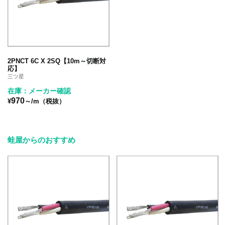
2PNCT 6C X 2SQ【10m～切断対
応】
三ツ星
在庫：メーカー確認
970
¥
～/m（税抜）
蛙屋からのおすすめ