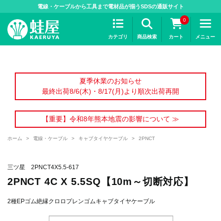
>
電線・ケーブルから工具まで電材品が揃うSDSの通販サイト
0
カテゴリ
商品検索
カート
メニュー
夏季休業のお知らせ
最終出荷8/6(木)・8/17(月)より順次出荷再開
【重要】令和8年熊本地震の影響について ≫
ホーム
>
電線・ケーブル
>
キャブタイヤケーブル
>
2PNCT
三ツ星 2PNCT4X5.5-617
2PNCT 4C X 5.5SQ【10m～切断対応】
2種EPゴム絶縁クロロプレンゴムキャブタイヤケーブル