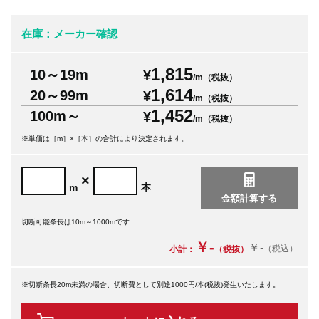
在庫：メーカー確認
1,815
10～19m
¥
/m（税抜）
1,614
20～99m
¥
/m（税抜）
1,452
100m～
¥
/m（税抜）
※単価は［m］×［本］の合計により決定されます。
×
m
本
切断可能条長は10m～1000mです
￥-
￥-
（税込）
小計：
（税抜）
※切断条長20m未満の場合、切断費として別途1000円/本(税抜)発生いたします。