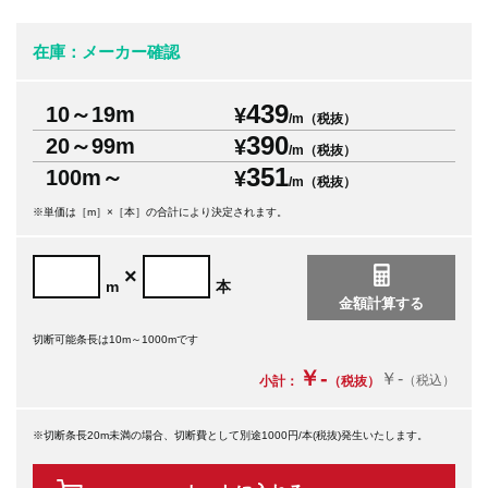
在庫：メーカー確認
439
10～19m
¥
/m（税抜）
390
20～99m
¥
/m（税抜）
351
100m～
¥
/m（税抜）
※単価は［m］×［本］の合計により決定されます。
×
m
本
切断可能条長は10m～1000mです
￥-
￥-
（税込）
小計：
（税抜）
※切断条長20m未満の場合、切断費として別途1000円/本(税抜)発生いたします。