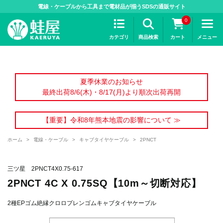
>
電線・ケーブルから工具まで電材品が揃うSDSの通販サイト
0
カテゴリ
商品検索
カート
メニュー
夏季休業のお知らせ
最終出荷8/6(木)・8/17(月)より順次出荷再開
【重要】令和8年熊本地震の影響について ≫
ホーム
>
電線・ケーブル
>
キャブタイヤケーブル
>
2PNCT
三ツ星 2PNCT4X0.75-617
2PNCT 4C X 0.75SQ【10m～切断対応】
2種EPゴム絶縁クロロプレンゴムキャブタイヤケーブル